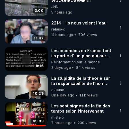
VIGOUREUSEMENT
JNN
3:00
5 hours ago
2214 - Ils nous volent l'eau
relais-x
11 hours ago
706 views
11:47
Les incendies en France font
ils partie d' un plan qui aurait
débuté le 11 septembre 2001
Réinformation sur le monde
?
9:16
2 days ago
8.1 k views
La stupidité de la théorie sur
la responsabilité de l’homme
concernant le dioxyde de
aucune
carbone.
10:29
One day ago
1.1 k views
Les sept signes de la fin des
temps selon l’intervenant
misterx
49:03
7 hours ago
200 views