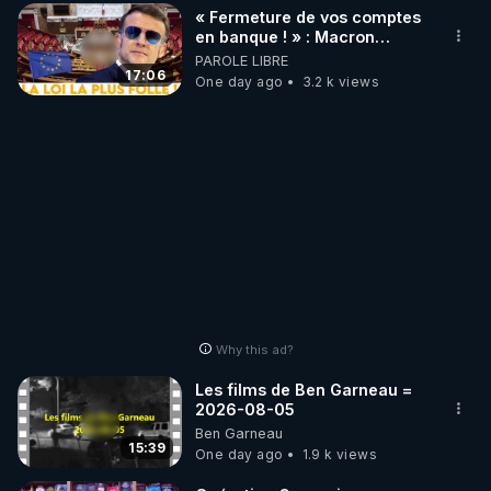
« Fermeture de vos comptes
en banque ! » : Macron
impose une loi folle !
PAROLE LIBRE
17:06
One day ago
3.2 k views
Why this ad?
Les films de Ben Garneau =
2026-08-05
Ben Garneau
15:39
One day ago
1.9 k views