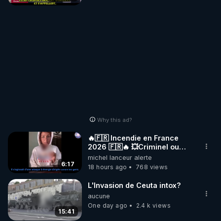
Why this ad?
🔥🇫🇷 Incendie en France
2026 🇫🇷🔥 💥Criminel ou
coincidence naturelle?💥
michel lanceur alerte
@NostraDamoucho
6:17
18 hours ago
768 views
L'Invasion de Ceuta intox?
aucune
One day ago
2.4 k views
15:41