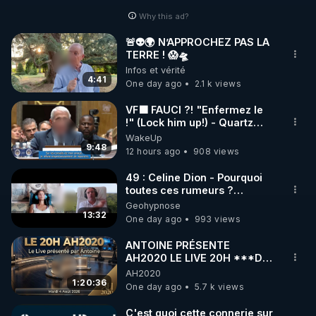
Why this ad?
🚨👽🌍 N’APPROCHEZ PAS LA
TERRE ! 😱🛸
Infos et vérité
4:41
One day ago
2.1 k views
VF🟩 FAUCI ?! "Enfermez le
!" (Lock him up!) - Quartz
Traduction
WakeUp
9:48
12 hours ago
908 views
49 : Celine Dion - Pourquoi
toutes ces rumeurs ?
Enquête sous hypnose
Geohypnose
13:32
One day ago
993 views
ANTOINE PRÉSENTE
AH2020 LE LIVE 20H ***DU
04/08/2026*** 📷LE
AH2020
GRAND RÉVEIL EST EN
1:20:36
One day ago
5.7 k views
MARCHE 📷
C'est quoi cette connerie sur