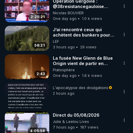
Opération Gergovie :
‪@38resistancegauloise‬
‪@MarionSigautOfficiel‬
Nicolas BOUVIER
‪@gladysriifard5710‬ Laëtitia
2:25:21
One day ago
1.0 k views
J’ai rencontré ceux qui
achètent des bunkers pour
survivre à la fin du monde
LEF
56:21
3 hours ago
29 views
La fusée New Glenn de Blue
Origin vient de partir en
fumée.
Platosphère
2:43
One day ago
1.6 k views
L'apocalypse des divulgations
2 hours ago
Direct du 05/08/2026
Julie & Leelou Lives
7 hours ago
187 views
4:05:56