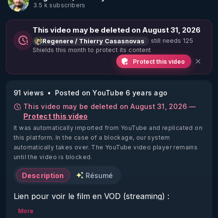
3.5 k subscribers
This video may be deleted on August 31, 2026
still needs 125
Regenere / Thierry Casasnovas
Shields this month to protect its content
Protect this video
91 views
Posted on YouTube 6 years ago
This video may be deleted on August 31, 2026 —
Protect this video
It was automatically imported from YouTube and replicated on
this platform.
In the case of a blockage, our system
automatically takes over. The YouTube video player remains
until the video is blocked.
Description
Résumé
Lien pour voir le film en VOD (streaming) : 
https://vimeo.com/ondemand/vivante/379086340
More