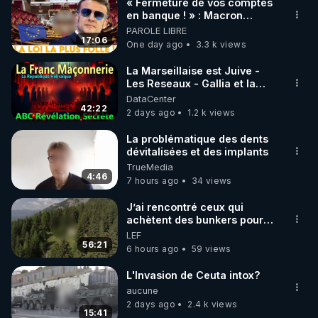
« Fermeture de vos comptes
en banque ! » : Macron
impose une loi folle !
PAROLE LIBRE
17:06
One day ago
3.3 k views
La Marseillaise est Juive -
Les Reseaux - Gallia et la
France - Symbolisme
DataCenter
42:22
2 days ago
1.2 k views
La problématique des dents
dévitalisées et des implants
TrueMedia
4:46
7 hours ago
34 views
J’ai rencontré ceux qui
achètent des bunkers pour
survivre à la fin du monde
LEF
56:21
6 hours ago
59 views
L'Invasion de Ceuta intox?
aucune
2 days ago
2.4 k views
15:41