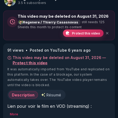
3.5 k subscribers
This video may be deleted on August 31, 2026
still needs 125
Regenere / Thierry Casasnovas
Shields this month to protect its content
Protect this video
91 views
Posted on YouTube 6 years ago
This video may be deleted on August 31, 2026 —
Protect this video
It was automatically imported from YouTube and replicated on
this platform.
In the case of a blockage, our system
automatically takes over. The YouTube video player remains
until the video is blocked.
Description
Résumé
Lien pour voir le film en VOD (streaming) : 
https://vimeo.com/ondemand/vivante/379086340
More