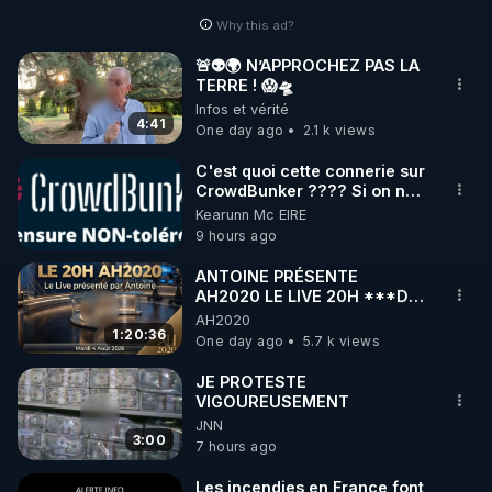
Why this ad?
🚨👽🌍 N’APPROCHEZ PAS LA
TERRE ! 😱🛸
Infos et vérité
4:41
One day ago
2.1 k views
C'est quoi cette connerie sur
CrowdBunker ???? Si on ne
peut plus publier, c'est un
Kearunn Mc EIRE
peu de la censure. Ne payez
9 hours ago
pas les boucliers pour voir
mes vidéos, c'est une
ANTOINE PRÉSENTE
arnaque parce que ma
AH2020 LE LIVE 20H ***DU
chaine et mon travail sont
04/08/2026*** 📷LE
AH2020
gratuits. Je préfère la voir
GRAND RÉVEIL EST EN
1:20:36
One day ago
5.7 k views
mourir que de voir mes
MARCHE 📷
abonnés(es) payer.
JE PROTESTE
CrowdBunker s'est tiré une
VIGOUREUSEMENT
balle dans le pied sans nos
JNN
chaines CrowdBunker n'est
3:00
plus rien. Migrez vers les
7 hours ago
autres sites comme "VK, X,
Odysee, et Tik-Tok", je vous
Les incendies en France font