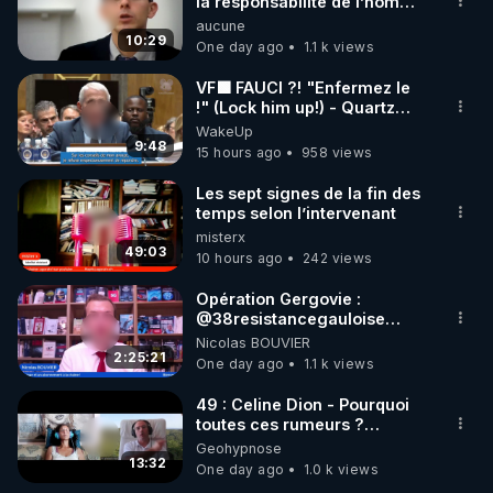
la responsabilité de l’homme
concernant le dioxyde de
aucune
carbone.
10:29
One day ago
1.1 k views
VF🟩 FAUCI ?! "Enfermez le
!" (Lock him up!) - Quartz
Traduction
WakeUp
9:48
15 hours ago
958 views
Les sept signes de la fin des
temps selon l’intervenant
misterx
49:03
10 hours ago
242 views
Opération Gergovie :
‪@38resistancegauloise‬
‪@MarionSigautOfficiel‬
Nicolas BOUVIER
‪@gladysriifard5710‬ Laëtitia
2:25:21
One day ago
1.1 k views
49 : Celine Dion - Pourquoi
toutes ces rumeurs ?
Enquête sous hypnose
Geohypnose
13:32
One day ago
1.0 k views