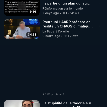
mettrai les liens en
ils partie d' un plan qui aurait
commentaires. Bisous la
débuté le 11 septembre 2001
Réinformation sur le monde
famille.
?
9:16
2 days ago
8.1 k views
Pourquoi HAARP prépare en
réalité un CHAOS climatique,
on répond
La Puce à l'oreille
34:31
9 hours ago
161 views
Why this ad?
La stupidité de la théorie sur