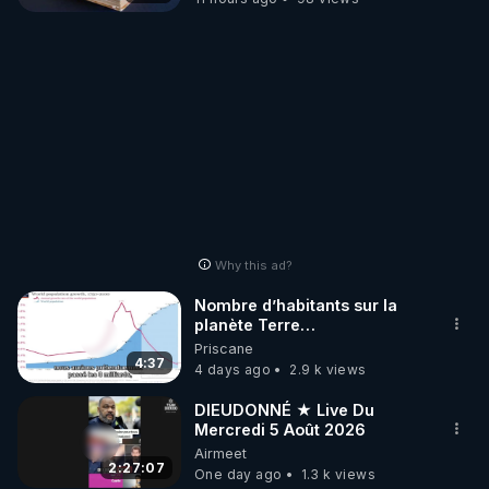
Why this ad?
Nombre d’habitants sur la
planète Terre…
Priscane
4:37
4 days ago
2.9 k views
DIEUDONNÉ ★ Live Du
Mercredi 5 Août 2026
Airmeet
2:27:07
One day ago
1.3 k views