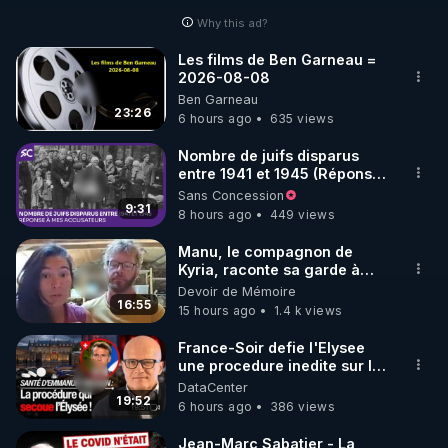
Why this ad?
Les films de Ben Garneau =
2026-08-08
Ben Garneau
23:26
6 hours ago
635 views
Nombre de juifs disparus
entre 1941 et 1945 (Réponse
à mes accusateurs)
Sans Concession
9:31
8 hours ago
449 views
Manu, le compagnon de
Kyria, raconte sa garde à
vue musclée. PARTAGEZ!
Devoir de Mémoire
16:55
15 hours ago
1.4 k views
France-Soir defie l'Elysee
une procedure inedite sur la
sante du president - Nexus
DataCenter
19:52
6 hours ago
386 views
Jean-Marc Sabatier - La