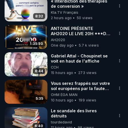
« Interdiction des thérapies
de conversion »
Kla.TV Français
8:32
2 hours ago
50 views
ANTOINE PRÉSENTE
AH2020 LE LIVE 20H ***DU
06/08/2026***
AH2020
1:35:50
One day ago
5.7 k views
Gabriel Attal - Choupinet se
voit en haut de l'affiche
CCH
6:44
15 hours ago
273 views
Vous serez frappés sur votre
sol européens par la faute
des dirigeants qui s'en
OHM ÉGA MAN
mettent dans le nez
5:35
10 hours ago
199 views
Le scandale des livres
détruits
tourdedavid
6:40
11 hours ago
98 views