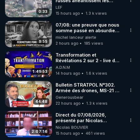
russes anéantissent les
centres de contrôle de
LEF
drones de 3 brigades
0:33
15 hours ago
1.3 k views
ukrainienne
07/08: une preuve que nous
somme passé en absurdie
une dictature qui veut faire
michel lanceur alerte
taire ses opposant !
9:55
2 hours ago
185 views
Transformation et
Révélations 2 sur 2 - live du
07/08/26
A.D.N.M
1:49:53
14 hours ago
1.6 k views
Bulletin STRATPOL N°302.
Armée des drones, MS-21 en
série, missiles coréens.
Generousbear
07.08.2026.
44:48
22 hours ago
1.3 k views
Direct du 07/08/2026,
présenté par Nicolas
BOUVIER
Nicolas BOUVIER
2:07:16
15 hours ago
461 views