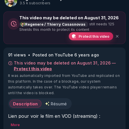
3.5 k subscribers
This video may be deleted on August 31, 2026
still needs 125
Regenere / Thierry Casasnovas
Shields this month to protect its content
Protect this video
91 views
Posted on YouTube 6 years ago
This video may be deleted on August 31, 2026 —
Protect this video
It was automatically imported from YouTube and replicated on
this platform.
In the case of a blockage, our system
automatically takes over. The YouTube video player remains
until the video is blocked.
Description
Résumé
Lien pour voir le film en VOD (streaming) : 
https://vimeo.com/ondemand/vivante/379086340
More