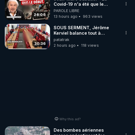
Covid-19 n'a été que le
début - L'ARNm & l'ARNm-aa
PAROLE LIBRE
jusqu où auront-t-il ?
26:06
13 hours ago
963 views
SOUS SERMENT, Jérôme
Kerviel balance tout à
l'Assemblée !
patatrak
30:36
2 hours ago
118 views
Why this ad?
Des bombes aériennes