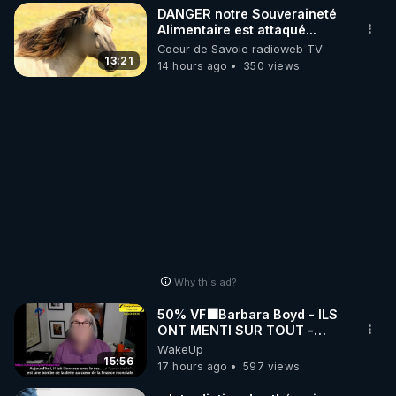
DANGER notre Souveraineté
Alimentaire est attaqué...
Coeur de Savoie radioweb TV
13:21
14 hours ago
350 views
Why this ad?
50% VF🟩Barbara Boyd - ILS
ONT MENTI SUR TOUT -
Jocelyne Traduction
WakeUp
15:56
17 hours ago
597 views