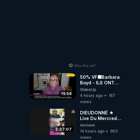
Why this ad?
50% VF🟩Barbara
Boyd - ILS ONT
MENTI SUR TOUT
WakeUp
-Jocelyne
15:56
4 hours ago
167
Traduction
views
DIEUDONNÉ ★
Live Du Mercredi
5 Août 2026
Airmeet
2:27:07
14 hours ago
950
views