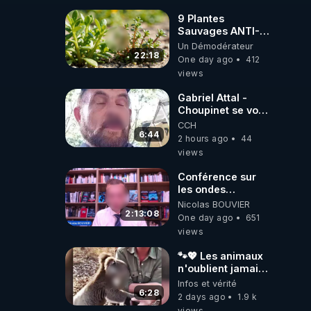
9 Plantes
Sauvages ANTI-
FAMINE: ces
Un Démodérateur
Ressources
22:18
One day ago
412
NUTRITIVES&MéDICINALES
views
JARDIN&des
Haies
Gabriel Attal -
Choupinet se voit
en haut de
CCH
l'affiche
6:44
2 hours ago
44
views
Conférence sur
les ondes
électromagnétiques
Nicolas BOUVIER
par Grégoire
2:13:08
One day ago
651
Caustru et Bart de
views
Wever !
🐾💖 Les animaux
n'oublient jamais
ceux qu'ils
Infos et vérité
aiment… 🥹❤️
6:28
2 days ago
1.9 k
views