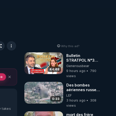
Why this ad?
Bulletin
STRATPOL N°302.
Armée des
Generousbear
drones, MS-21 en
44:48
9 hours ago
790
série, missiles
views
eo
coréens.
07.08.2026.
Des bombes
aériennes russes
anéantissent les
LEF
centres de
0:33
3 hours ago
308
contrôle de
views
drones de 3
y takes
brigades
mort des frère