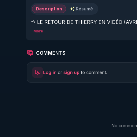
Description
Résumé
🌱 LE RETOUR DE THIERRY EN VIDÉO (AVRIL
More
https://www.rgnr.fr/presentation.html
🌱 LE MAGAZINE RÉGÉNÈRE 

COMMENTS
http://rgnr.li/ymag
Log in
or
sign up
to comment.
🌱 LA BOUTIQUE DU MAGAZINE

https://boutique.magazine-regenere.fr/
🌱 FIL TELEGRAM

https://t.me/rgnr_fr
No comments