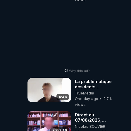
Why this ad?
La problématique
des dents
dévitalisées et
TrueMedia
des implants
4:46
One day ago
2.7 k
views
Direct du
07/08/2026,
présenté par
Nicolas BOUVIER
Nicolas BOUVIER
2:07:16