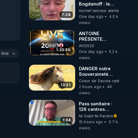
ukrainienne
Bogdanoff : le
mensonge d état
michel lanceur alerte
7:28
One day ago
4.0 k
views
ANTOINE
PRÉSENTE
AH2020 LE LIVE
AH2020
20H ***DU
1:35:50
One day ago
5.2 k
first
06/08/2026***
views
DANGER notre
Souveraineté
Alimentaire est
Coeur de Savoie radioweb TV
attaqué...
13:21
2 hours ago
49
views
Pass sanitaire :
126 centres
commerciaux
Ni Oubli Ni Pardon
concernés par
1:34
15 hours ago
3.7 k
l'obligation dans
views
toute la France