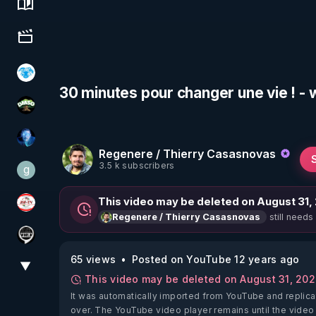
Science, history & spirituality
Culture, media & entertainment
A.D.N.M
30 minutes pour changer une vie ! 
DMSO pour TOUS
AH2020
Regenere / Thierry Casasnovas
3.5 k subscribers
g
gilo59
This video may be deleted on August 31,
JSF - TV
still needs
Regenere / Thierry Casasnovas
Notre Réalité Est Falsifiée Et Fausse
65 views
Posted on YouTube 12 years ago
▼
View More
This video may be deleted on August 31, 20
It was automatically imported from YouTube and replica
over. The YouTube video player remains until the video