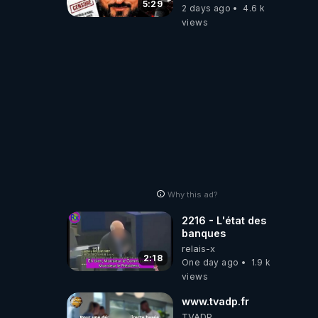
referme sur les
5:29
2 days ago
4.6 k
usagers !
views
Why this ad?
2216 - L'état des
banques
relais-x
2:18
One day ago
1.9 k
views
www.tvadp.fr
TVADP