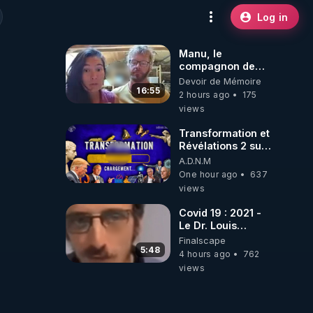
Log in
Manu, le
compagnon de
Kyria, raconte sa
Devoir de Mémoire
garde à vue
16:55
2 hours ago
175
musclée.
views
PARTAGEZ!
Transformation et
Révélations 2 sur
2 - live du
A.D.N.M
07/08/26
One hour ago
637
views
Covid 19 : 2021 -
Le Dr. Louis
Fouché renverse
Finalscape
le plateau de
5:48
4 hours ago
762
CNews !
views