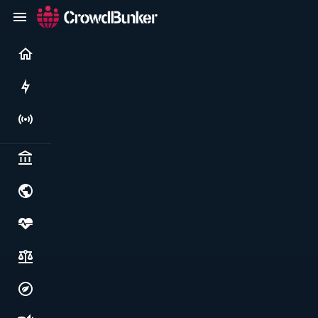
Current
Rushes
Live
Politics & institutions
World & geopolitics
Health, food & wellbeing
Society, justice & freedoms
Economy, environment & technology