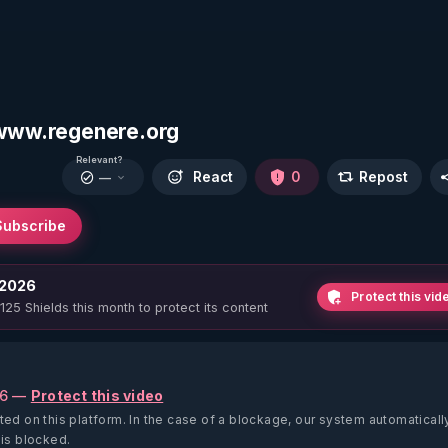
- www.regenere.org
Relevant?
React
0
Repost
—
Subscribe
 2026
Protect this vid
 125 Shields this month to protect its content
26 —
Protect this video
ted on this platform.
In the case of a blockage, our system automaticall
 is blocked.