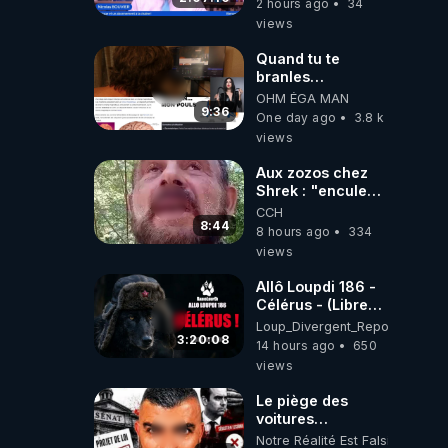
2 hours ago
34
views
Quand tu te
branles
bonhomme tu
OHM ÉGA MAN
émets des ondes
9:36
One day ago
3.8 k
ils ont juste omis
views
de t'expliquer
Aux zozos chez
Shrek : "encule
toi tout seul
CCH
espèce de mal
8:44
8 hours ago
334
polish"
views
Allô Loupdi 186 -
Célérus - (Libre
Antenne) - Loup
Loup_Divergent_Reposts
Divergent
3:20:08
14 hours ago
650
2026.08.06
views
Le piège des
voitures
électriques se
Notre Réalité Est Falsifiée Et F