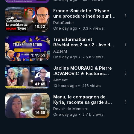
France-Soir defie l'Elysee
une procedure inedite sur la
sante du president - Nexus
DataCenter
19:52
One day ago
3.3 k views
Transformation et
Révélations 2 sur 2 - live du
07/08/26
A.D.N.M
1:49:53
One day ago
2.6 k views
Jacline MOURAUD & Pierre
JOVANOVIC ★ Factures
Impayées : Où Est Passé Le
Airmeet
Pognon ?
41:45
10 hours ago
416 views
Manu, le compagnon de
Kyria, raconte sa garde à
vue musclée. PARTAGEZ!
Devoir de Mémoire
16:55
One day ago
2.7 k views