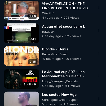
🚨👀⚠️REVELATION - THE
▶ 30 jours gratuit sur l’application de méditation et 
LINK BETWEEN THE COVID
VACCINE AND CANCER -LIEN
WakeUp
de bien-être ENVOL :

VACCIN COVID ET CANCER
1:26
4 hours ago
203 views
Rendez-vous sur 
https://www.envol.app/code
 avec 
le code : REGENERE
Aucun effet secondaire !.
patatrak
One day ago
1.2 k views
3:41
Blondie - Denis
Retro Video Vault
19 hours ago
1.0 k views
2:15
Le JournaLoup 307 - Les
Marionnettes du Diable -
Loup Divergent 2026.08.07
Loup_Divergent_Reposts
2:48:46
One day ago
641 views
Les sectes New Age
Christophe Cros Houplon
5 hours ago
154 views