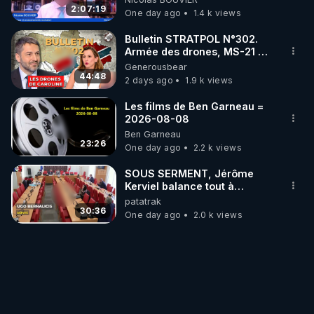
2:07:19
One day ago
1.4 k views
Bulletin STRATPOL N°302.
Armée des drones, MS-21 en
série, missiles coréens.
Generousbear
07.08.2026.
44:48
2 days ago
1.9 k views
Les films de Ben Garneau =
2026-08-08
Ben Garneau
23:26
One day ago
2.2 k views
SOUS SERMENT, Jérôme
Kerviel balance tout à
l'Assemblée !
patatrak
30:36
One day ago
2.0 k views