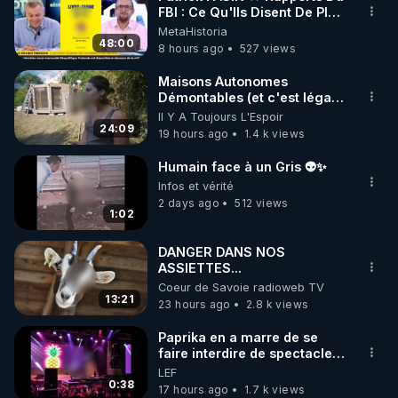
FBI : Ce Qu'Ils Disent De Plus
🌱 INSTAGRAM

Grave Sur Hitler
MetaHistoria
48:00
8 hours ago
527 views
https://www.instagram.com/rdlr_thierrycasasnovas/
http://rgnr.li/instagram
Maisons Autonomes
Démontables (et c'est légal).
Visite éco village en
Il Y A Toujours L'Espoir
🌱 LA NEWSLETTER

Bretagne
24:09
19 hours ago
1.4 k views
Pour ne pas rater l’actualité RGNR (stages, 
Humain face à un Gris 👽✨
http://rgnr.li/news
Infos et vérité
2 days ago
512 views
1:02
🌱 VIDÉOS NON CENSURÉES SUR ODYSEE 

Toutes les vidéos Youtube sont aussi sur la 
DANGER DANS NOS
ASSIETTES...
Coeur de Savoie radioweb TV
http://rgnr.li/odysee
13:21
23 hours ago
2.8 k views
🌱 LES STAGES EN PRÉSENTIEL

Paprika en a marre de se
faire interdire de spectacle.
Elle décide donc de devenir
LEF
http://rgnr.li/stages
DJ !
0:38
17 hours ago
1.7 k views