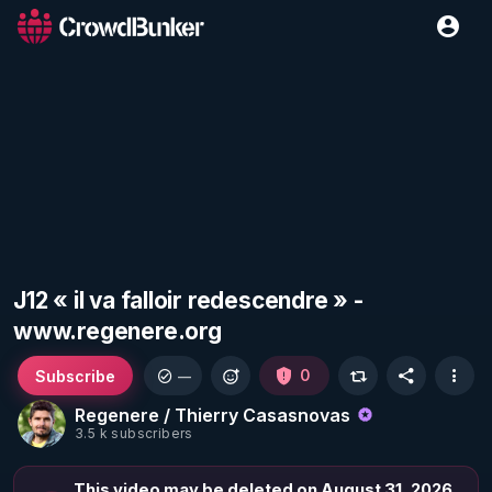
J12 « il va falloir redescendre » -
www.regenere.org
Subscribe
0
—
Regenere / Thierry Casasnovas
3.5 k subscribers
This video may be deleted on August 31, 2026