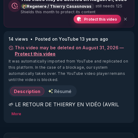
still needs 125
Regenere / Thierry Casasnovas
Shields this month to protect its content
Protect this video
14 views
Posted on YouTube 13 years ago
This video may be deleted on August 31, 2026 —
Protect this video
It was automatically imported from YouTube and replicated on
this platform.
In the case of a blockage, our system
automatically takes over. The YouTube video player remains
until the video is blocked.
Description
Résumé
🌱 LE RETOUR DE THIERRY EN VIDÉO (AVRIL 
2022)!

More
Découvrez la saison 2 des vidéos sur le nouveau 
https://www.rgnr.fr/presentation.html