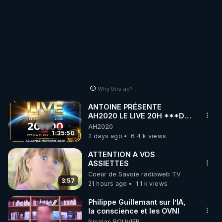
Why this ad?
ANTOINE PRÉSENTE
AH2020 LE LIVE 20H ***DU
06/08/2026***
AH2020
1:35:50
2 days ago
6.4 k views
ATTENTION A VOS
ASSIETTES
Coeur de Savoie radioweb TV
3:57
21 hours ago
1.1 k views
Philippe Guillemant sur l’IA,
la conscience et les OVNI
Nicolas BOUVIER