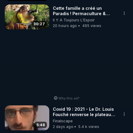
_________

Cette famille a créé un
Paradis ! Permaculture &
Autonomie
Il Y A Toujours L'Espoir
LES CODES PROMO DES PARTENAIRES

30:27
20 hours ago
495 views
▶ 10 % de réduction sur toute la boutique 
WARMCOOK (Kuvings) : 

Rendez-vous sur : 
http://rgnr.li/warmcook
 avec le 
code : REGENERE10

▶ 10 % de réduction sur une sélection de produits 
de la boutique VIDYA : 

Rendez-vous sur : 
http://rgnr.li/vidya
 avec le code : 
REGENERE10

Why this ad?
▶ 10 % de réduction sur les extracteurs de la 
Covid 19 : 2021 - Le Dr. Louis
marque SANA : 

Fouché renverse le plateau
de CNews !
Finalscape
Rendez-vous sur 
http://rgnr.li/lechoubrave
 avec le 
5:48
2 days ago
5.4 k views
code : REGENERE10
