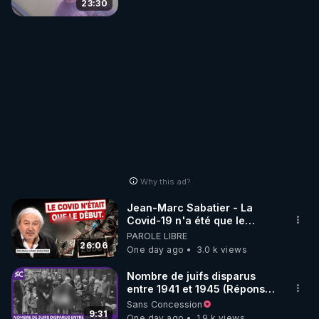
23:30
Why this ad?
Jean-Marc Sabatier - La
Covid-19 n'a été que le
début - L'ARNm & l'ARNm-aa
PAROLE LIBRE
jusqu où auront-t-il ?
26:06
One day ago
3.0 k views
Nombre de juifs disparus
entre 1941 et 1945 (Réponse
à mes accusateurs)
Sans Concession
9:31
One day ago
1.9 k views