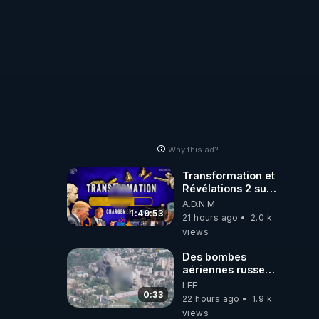
Why this ad?
Transformation et
Révélations 2 sur
2 - live du
A.D.N.M
07/08/26
1:49:53
21 hours ago
2.0 k
views
Des bombes
aériennes russes
anéantissent les
LEF
centres de
0:33
22 hours ago
1.9 k
contrôle de
views