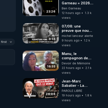
Garneau = 2026-
08-08
Ben Garneau
23:26
12 hours ago
1.3 k
views
07/08: une
preuve que nous
somme passé en
michel lanceur alerte
absurdie une
9:55
9 hours ago
1.2 k
first
dictature qui veut
views
faire taire ses
opposant !
Manu, le
compagnon de
Kyria, raconte sa
Devoir de Mémoire
garde à vue
16:55
22 hours ago
2.1 k
musclée.
views
PARTAGEZ!
Jean-Marc
Sabatier - La
Covid-19 n'a été
PAROLE LIBRE
que le début -
26:06
19 hours ago
1.8 k
L'ARNm &
views
l'ARNm-aa jusqu
où auront-t-il ?