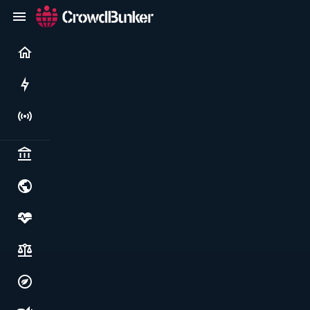
Current
Rushes
Live
Politics & institutions
World & geopolitics
Health, food & wellbeing
Society, justice & freedoms
Economy, environment & technology