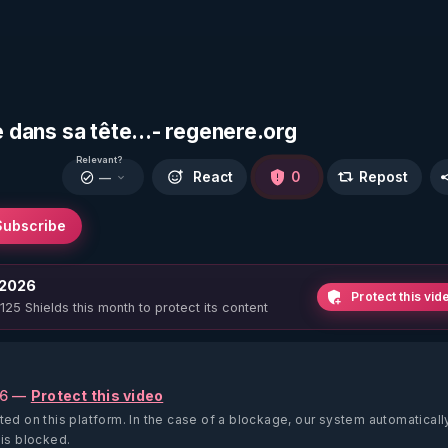
e dans sa tête...- regenere.org
Relevant?
React
0
Repost
—
Subscribe
 2026
Protect this vid
 125 Shields this month to protect its content
26 —
Protect this video
ted on this platform.
In the case of a blockage, our system automaticall
 is blocked.