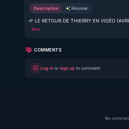
Description
Résumé
🌱 LE RETOUR DE THIERRY EN VIDÉO (AVRIL
More
https://www.rgnr.fr/presentation.html
🌱 LE MAGAZINE RÉGÉNÈRE 

COMMENTS
http://rgnr.li/ymag
Log in
or
sign up
to comment.
🌱 LA BOUTIQUE DU MAGAZINE

https://boutique.magazine-regenere.fr/
🌱 FIL TELEGRAM

https://t.me/rgnr_fr
No comments