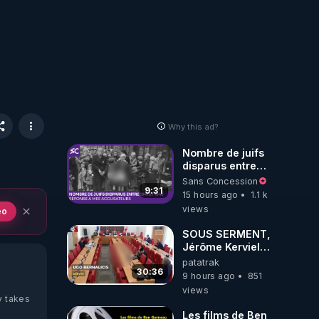
Why this ad?
Nombre de juifs
disparus entre
1941 et 1945
Sans Concession
(Réponse à mes
9:31
15 hours ago
1.1 k
accusateurs)
views
eo
SOUS SERMENT,
Jérôme Kerviel
balance tout à
patatrak
l'Assemblée !
30:36
9 hours ago
851
views
y takes
Les films de Ben