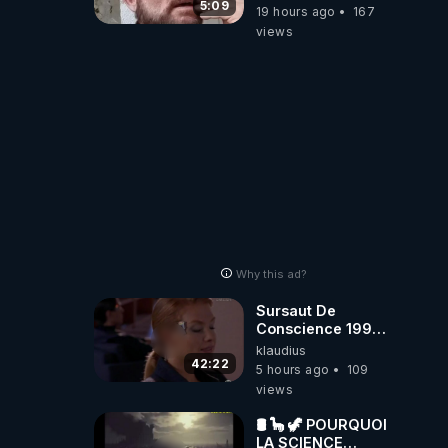
appel à
5:09
19 hours ago
167
l'intelligence
views
artificielle
Why this ad?
Sursaut De
Conscience 1998
- toujours
klaudius
d'actualité ....Au
42:22
5 hours ago
109
Dela Du Réel
views
🛢 🦕 🦖 POURQUOI
LA SCIENCE