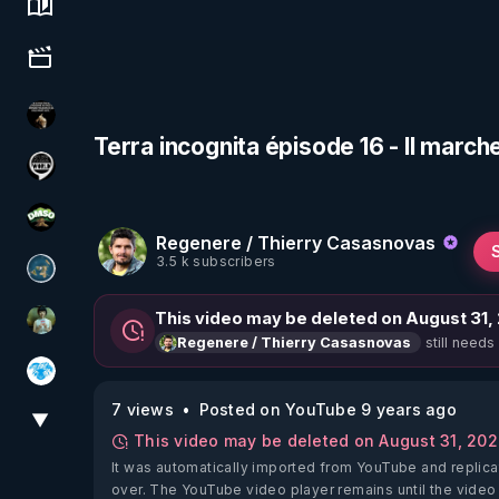
Science, history & spirituality
Culture, media & entertainment
Infos et vérité
Terra incognita épisode 16 - Il march
Notre Réalité Est Falsifiée Et Fausse
DMSO pour TOUS
Regenere / Thierry Casasnovas
3.5 k subscribers
Réinformation sur le monde
This video may be deleted on August 31,
Sonmi-877
still needs
Regenere / Thierry Casasnovas
A.D.N.M
7 views
Posted on YouTube 9 years ago
▼
View More
This video may be deleted on August 31, 20
It was automatically imported from YouTube and replica
over. The YouTube video player remains until the video