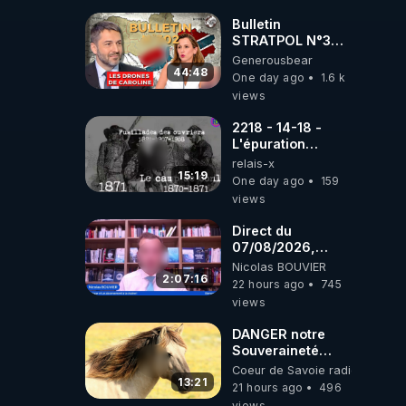
drones de 3
brigades
Bulletin
ukrainienne
STRATPOL N°302.
Armée des
Generousbear
drones, MS-21 en
44:48
One day ago
1.6 k
série, missiles
views
coréens.
07.08.2026.
2218 - 14-18 -
L'épuration
républicaine
relais-x
organisée par les
15:19
One day ago
159
frères de la
views
truelle
Direct du
07/08/2026,
présenté par
Nicolas BOUVIER
Nicolas BOUVIER
2:07:16
22 hours ago
745
views
DANGER notre
Souveraineté
Alimentaire est
Coeur de Savoie radioweb TV
attaqué...
13:21
21 hours ago
496
views