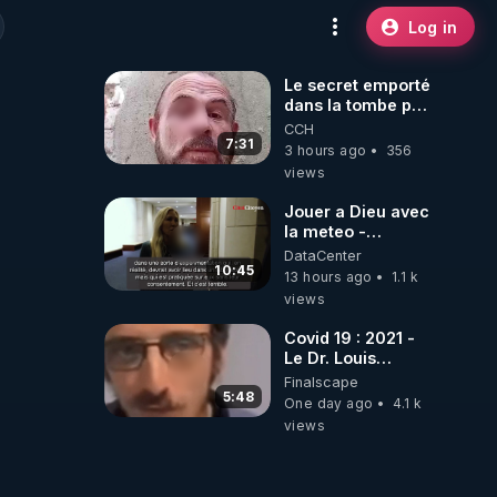
Log in
Le secret emporté
dans la tombe par
le Commandant
CCH
Cousteau le 25
7:31
3 hours ago
356
juin 1997
views
Jouer a Dieu avec
la meteo -
Citoicitoyen
DataCenter
10:45
13 hours ago
1.1 k
views
Covid 19 : 2021 -
Le Dr. Louis
Fouché renverse
Finalscape
le plateau de
5:48
One day ago
4.1 k
CNews !
views