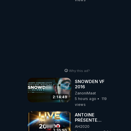
Why this ad?
SNOWDEN VF
2016
ZanoniMaat
2:14:49
5 hours ago
119
views
ANTOINE
PRÉSENTE
AH2020 LE LIVE
AH2020
20H ***DU
1:35:50