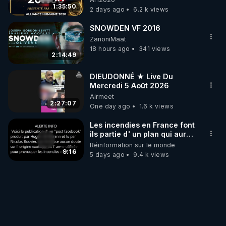
1:35:50
2 days ago
6.2 k views
SNOWDEN VF 2016
ZanoniMaat
18 hours ago
341 views
2:14:49
DIEUDONNÉ ★ Live Du
Mercredi 5 Août 2026
Airmeet
2:27:07
One day ago
1.6 k views
Les incendies en France font
ils partie d' un plan qui aurait
débuté le 11 septembre 2001
Réinformation sur le monde
?
9:16
5 days ago
9.4 k views