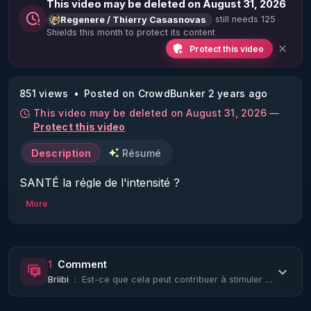
This video may be deleted on August 31, 2026
still needs 125
Regenere / Thierry Casasnovas
Shields this month to protect its content
Protect this video
851 views
Posted on CrowdBunker 2 years ago
This video may be deleted on August 31, 2026 —
Protect this video
Description
Résumé
SANTÉ la régle de l'intensité ?
More
1
Comment
Briibi
:
Est-ce que cela peut contribuer à stimuler la thyroïde lorsqu'elle est en hypo ?...