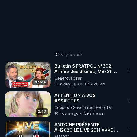
Why this ad?
Bulletin STRATPOL N°302.
Armée des drones, MS-21 en
série, missiles coréens.
Generousbear
07.08.2026.
44:48
One day ago
1.7 k views
ATTENTION A VOS
ASSIETTES
Coeur de Savoie radioweb TV
3:57
10 hours ago
392 views
ANTOINE PRÉSENTE
AH2020 LE LIVE 20H ***DU
06/08/2026***
AH2020