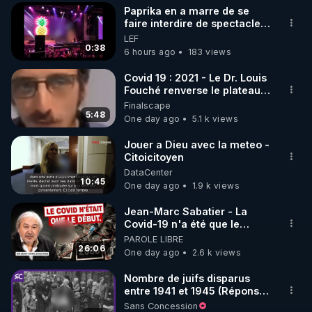
Paprika en a marre de se
faire interdire de spectacle.
Elle décide donc de devenir
LEF
DJ !
0:38
6 hours ago
183 views
Covid 19 : 2021 - Le Dr. Louis
Fouché renverse le plateau
de CNews !
Finalscape
5:48
One day ago
5.1 k views
Jouer a Dieu avec la meteo -
Citoicitoyen
DataCenter
10:45
One day ago
1.9 k views
Jean-Marc Sabatier - La
Covid-19 n'a été que le
début - L'ARNm & l'ARNm-aa
PAROLE LIBRE
jusqu où auront-t-il ?
26:06
One day ago
2.6 k views
Nombre de juifs disparus
entre 1941 et 1945 (Réponse
à mes accusateurs)
Sans Concession