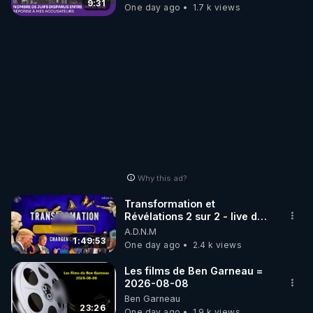
9:31
One day ago
1.7 k views
Why this ad?
Transformation et
Révélations 2 sur 2 - live du
07/08/26
A.D.N.M
1:49:53
One day ago
2.4 k views
Les films de Ben Garneau =
2026-08-08
Ben Garneau
23:26
One day ago
1.9 k views