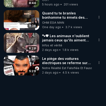
8:44
5 hours ago
201 views
Quand tu te branles
bonhomme tu émets des
ondes ils ont juste omis de
OHM ÉGA MAN
t'expliquer
9:36
One day ago
3.7 k views
🐾💖 Les animaux n'oublient
jamais ceux qu'ils aiment…
🥹❤️
Infos et vérité
6:28
2 days ago
1.8 k views
Le piège des voitures
électriques se referme sur
les usagers !
Notre Réalité Est Falsifiée Et Fausse
5:29
2 days ago
4.5 k views