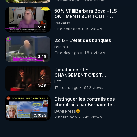
50% VF🟩Barbara Boyd - ILS
ONT MENTI SUR TOUT -
Jocelyne Traduction
WakeUp
15:56
One hour ago
19 views
2216 - L'état des banques
relais-x
One day ago
1.8 k views
2:18
Dieudonné - LE
CHANGEMENT C'EST
MAINTENANT
LEF
3:48
17 hours ago
952 views
Distinguer les contrails des
chemtrails par Bernadette
Bihin
BAM! Press
1:59:23
7 hours ago
242 views