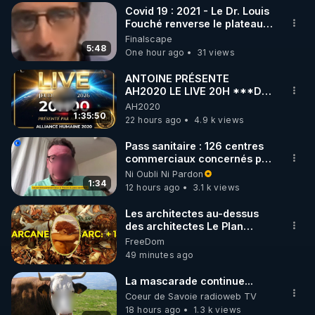
Covid 19 : 2021 - Le Dr. Louis
Fouché renverse le plateau
de CNews !
Finalscape
5:48
One hour ago
31 views
ANTOINE PRÉSENTE
AH2020 LE LIVE 20H ***DU
06/08/2026***
AH2020
1:35:50
22 hours ago
4.9 k views
Pass sanitaire : 126 centres
commerciaux concernés par
l'obligation dans toute la
Ni Oubli Ni Pardon
France
1:34
12 hours ago
3.1 k views
Les architectes au-dessus
des architectes Le Plan
Arcanique documente les
FreeDom
constructions des
49 minutes ago
administrateurs de niveau
humain. Cet article précise à
La mascarade continue...
quoi elles étaient destinées.
Coeur de Savoie radioweb TV
***
18 hours ago
1.3 k views
https://naradigmshift.substack.com/p