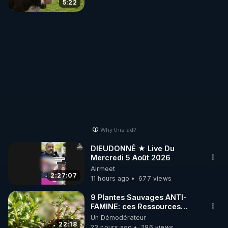
5:22
architects-above-the-
architects
Why this ad?
DIEUDONNÉ ★ Live Du
Mercredi 5 Août 2026
Airmeet
2:27:07
11 hours ago
677 views
9 Plantes Sauvages ANTI-
FAMINE: ces Ressources
NUTRITIVES&MéDICINALES"gratuite
Un Démodérateur
JARDIN&des Haies
22:18
23 hours ago
296 views