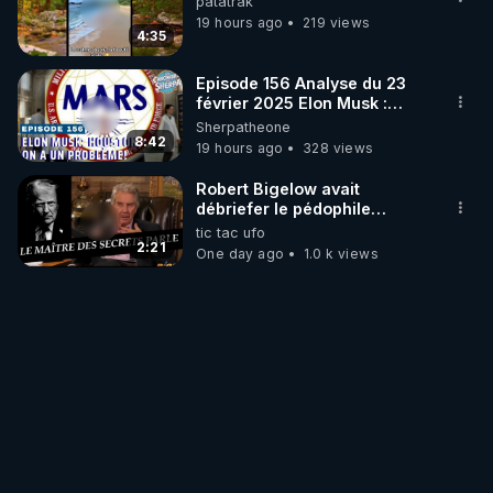
patatrak
19 hours ago
219 views
4:35
Episode 156 Analyse du 23
février 2025 Elon Musk :
Houston , on a un problème !
Sherpatheone
8:42
19 hours ago
328 views
Robert Bigelow avait
débriefer le pédophile
génocidaire de donald j
tic tac ufo
trump
2:21
One day ago
1.0 k views