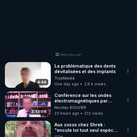
Why this ad?
La problématique des dents
dévitalisées et des implants
TrueMedia
4:46
One day ago
2.6 k views
Conférence sur les ondes
électromagnétiques par
Grégoire Caustru et Bart de
Nicolas BOUVIER
Wever !
2:13:08
23 hours ago
512 views
Aux zozos chez Shrek :
"encule toi tout seul espèce
de mal polish"
CCH