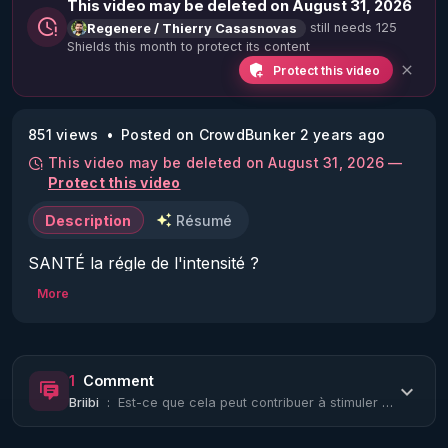
This video may be deleted on August 31, 2026
still needs 125
Regenere / Thierry Casasnovas
Shields this month to protect its content
Protect this video
851 views
Posted on CrowdBunker 2 years ago
This video may be deleted on August 31, 2026 —
Protect this video
Description
Résumé
SANTÉ la régle de l'intensité ?
More
1
Comment
Briibi
:
Est-ce que cela peut contribuer à stimuler la thyroïde lorsqu'elle est en hypo ?...