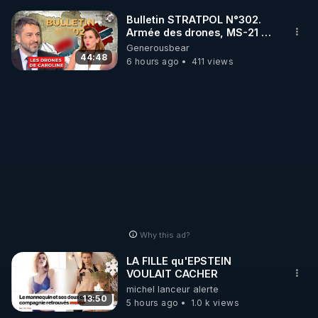
Bulletin STRATPOL N°302.
Armée des drones, MS-21 en
série, missiles coréens.
Generousbear
07.08.2026.
44:48
6 hours ago
411 views
Why this ad?
LA FILLE qu'EPSTEIN
VOULAIT CACHER
michel lanceur alerte
13:50
5 hours ago
1.0 k views