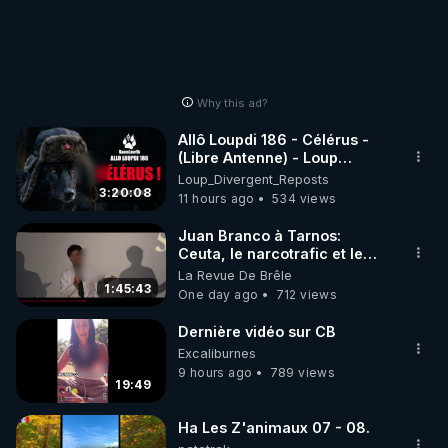
Why this ad?
Allô Loupdi 186 - Célérus -
(Libre Antenne) - Loup
Divergent 2026.08.06
Loup_Divergent_Reposts
3:20:08
11 hours ago
534 views
Juan Branco à Tarnos:
Ceuta, le narcotrafic et le
pouvoir en France
La Revue De Brêle
1:45:43
One day ago
712 views
Dernière vidéo sur CB
Excaliburnes
9 hours ago
789 views
19:49
Ha Les Z'animaux 07 - 08.