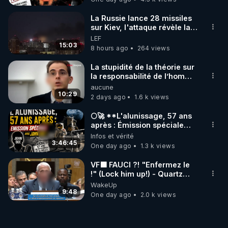
La Russie lance 28 missiles
sur Kiev, l'attaque révèle la
faiblesse de Kiev
LEF
15:03
8 hours ago
264 views
La stupidité de la théorie sur
la responsabilité de l’homme
concernant le dioxyde de
aucune
carbone.
10:29
2 days ago
1.6 k views
🌕🚀 **L'alunissage, 57 ans
après : Émission spéciale
avec John Doe !** 👨 🚀✨
Infos et vérité
3:46:45
One day ago
1.3 k views
VF🟩 FAUCI ?! "Enfermez le
!" (Lock him up!) - Quartz
Traduction
WakeUp
9:48
One day ago
2.0 k views