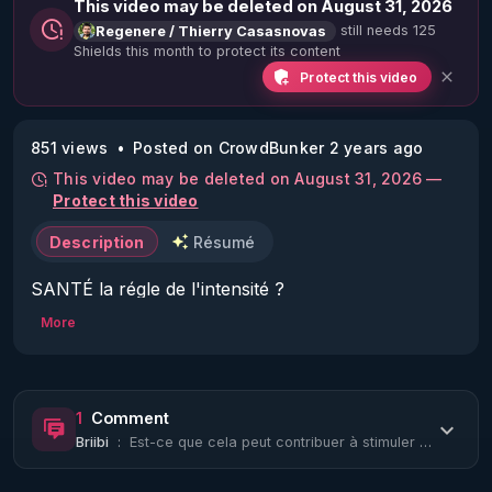
This video may be deleted on August 31, 2026
still needs 125
Regenere / Thierry Casasnovas
Shields this month to protect its content
Protect this video
851 views
Posted on CrowdBunker 2 years ago
This video may be deleted on August 31, 2026 —
Protect this video
Description
Résumé
SANTÉ la régle de l'intensité ?
More
1
Comment
Briibi
:
Est-ce que cela peut contribuer à stimuler la thyroïde lorsqu'elle est en hypo ?...