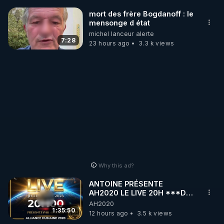
mort des frère Bogdanoff : le
mensonge d état
michel lanceur alerte
7:28
23 hours ago
3.3 k views
Why this ad?
ANTOINE PRÉSENTE
AH2020 LE LIVE 20H ***DU
06/08/2026***
AH2020
1:35:50
12 hours ago
3.5 k views