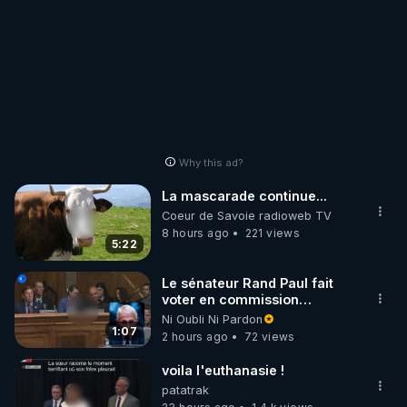
Why this ad?
La mascarade continue...
Coeur de Savoie radioweb TV
8 hours ago
221 views
5:22
Le sénateur Rand Paul fait
voter en commission
l'outrage au Congrès contre
Ni Oubli Ni Pardon
Anthony Fauci
1:07
2 hours ago
72 views
voila l'euthanasie !
patatrak