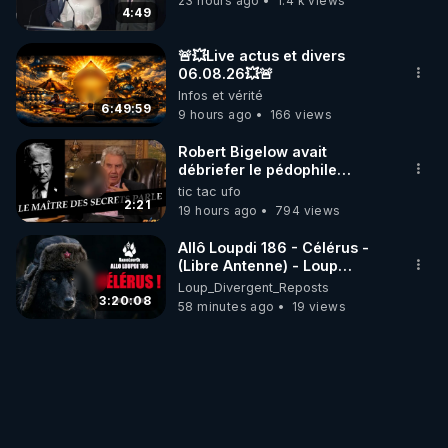
23 hours ago
1.4 k views
4:49
🚨💥Live actus et divers
06.08.26💥🚨
Infos et vérité
6:49:59
9 hours ago
166 views
Robert Bigelow avait
débriefer le pédophile
génocidaire de donald j
tic tac ufo
trump
2:21
19 hours ago
794 views
Allô Loupdi 186 - Célérus -
(Libre Antenne) - Loup
Divergent 2026.08.06
Loup_Divergent_Reposts
3:20:08
58 minutes ago
19 views