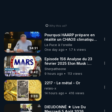
Why this ad?
Pourquoi HAARP prépare en
réalité un CHAOS climatique,
on répond
La Puce à l'oreille
34:31
One day ago
1.7 k views
Episode 156 Analyse du 23
février 2025 Elon Musk :
Houston , on a un problème !
Sherpatheone
8:42
9 hours ago
113 views
2217 - Le métal - Or
relais-x
14 hours ago
416 views
3:20
DIEUDONNÉ ★ Live Du
Mercredi 5 Août 2026