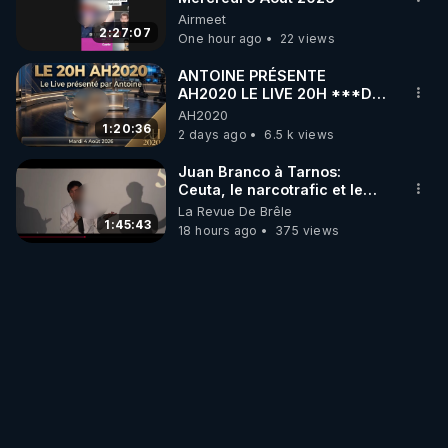
Airmeet
2:27:07
One hour ago
22 views
ANTOINE PRÉSENTE
AH2020 LE LIVE 20H ***DU
04/08/2026*** 📷LE
AH2020
GRAND RÉVEIL EST EN
1:20:36
2 days ago
6.5 k views
MARCHE 📷
Juan Branco à Tarnos:
Ceuta, le narcotrafic et le
pouvoir en France
La Revue De Brêle
1:45:43
18 hours ago
375 views