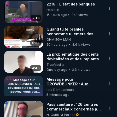
2216 - L'état des banques
relais-x
15 hours ago
941 views
2:18
Quand tu te branles
bonhomme tu émets des
ondes ils ont juste omis de
OHM ÉGA MAN
t'expliquer
9:36
20 hours ago
2.6 k views
La problématique des dents
dévitalisées et des implants
TrueMedia
4:46
One day ago
2.3 k views
Message pour
Message pour
CROWDBUNKER : Aux
CROWDBUNKER : Aux
développeurs du site,
développeurs du site,
Les Démuseleurs
pouvez-vous svp
pouvez-vous svp remettre la
5 minutes ago
remettre la
fonctionnalité de tri par "Les
fonctionnalité de tri par
plus récents" car c'est une
"Les plus récents" car
Pass sanitaire : 126 centres
fonctionnalité bien pratique
c'est une
commerciaux concernés par
fonctionnalité bien
et sans ça, nous n'avons pas
l'obligation dans toute la
Ni Oubli Ni Pardon
pratique et sans ça,
envie de perdre du temps à