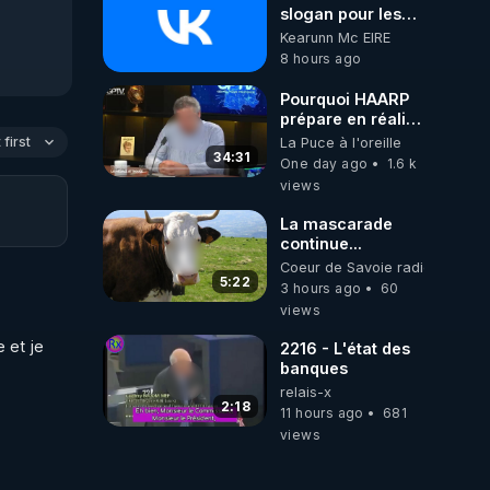
slogan pour les
abonnés (es) de
Kearunn Mc EIRE
CrowdBunker :
8 hours ago
"La gratuité, c'est
pour vous. Le
Pourquoi HAARP
travail, c'est pour
prépare en réalité
nous (pour moi,
un CHAOS
first
La Puce à l'oreille
c'est un hobby).
climatique, on
34:31
One day ago
1.6 k
"Bienve-nue à
répond
views
toutes les
madames… et
La mascarade
bienvenue aux
continue...
messieurs qui ont
Coeur de Savoie radioweb TV
réussi à trouver la
5:22
chaîne tout
3 hours ago
60
seuls."😁😁😁😁
views
Ma chaine Vk:
 et je 
https://vk.ru/id691709867
2216 - L'état des
Ma chaine X:
banques
https://x.com/KearunnMcE
relais-x
Ma chaine
2:18
11 hours ago
681
Odysee:
views
https://odysee.com/@Kea
Ma chaine Tik-
tok: