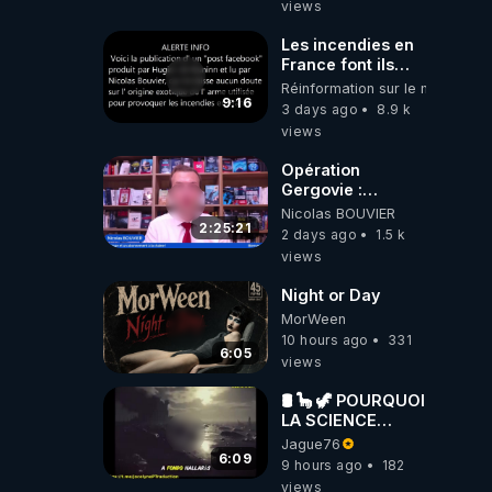
views
Les incendies en
France font ils
partie d' un plan
Réinformation sur le monde
qui aurait débuté
9:16
3 days ago
8.9 k
le 11 septembre
views
2001 ?
Opération
Gergovie :
‪@38resistancegauloise‬
Nicolas BOUVIER
‪@MarionSigautOfficiel‬
2:25:21
2 days ago
1.5 k
‪@gladysriifard5710‬
views
Laëtitia
Night or Day
MorWeen
10 hours ago
331
6:05
views
🛢 🦕 🦖 POURQUOI
LA SCIENCE
OFFICIELLE NE
Jague76
CONNAÎT-ELLE
6:09
9 hours ago
182
PAS LA VRAIE
views