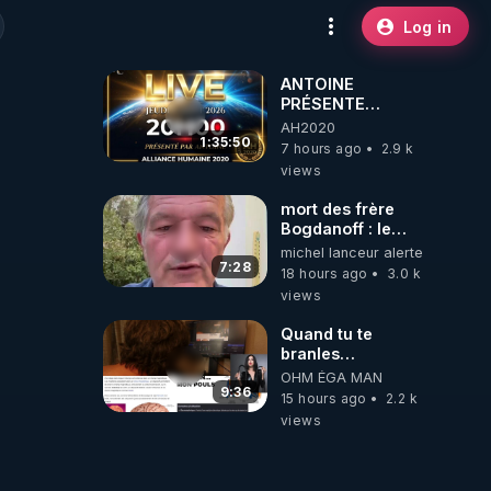
Log in
ANTOINE
PRÉSENTE
AH2020 LE LIVE
AH2020
20H ***DU
1:35:50
7 hours ago
2.9 k
06/08/2026***
views
mort des frère
Bogdanoff : le
mensonge d état
michel lanceur alerte
7:28
18 hours ago
3.0 k
views
Quand tu te
branles
bonhomme tu
OHM ÉGA MAN
émets des ondes
9:36
15 hours ago
2.2 k
ils ont juste omis
views
de t'expliquer