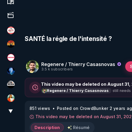
Science, history & spirituality
Culture, media & entertainment
JSF - TV
SANTÉ la régle de l'intensité ?
OHM ÉGA MAN
Magazine Nexus
Regenere / Thierry Casasnovas
3.5 k subscribers
AH2020
This video may be deleted on August 31,
HYM.MEDIA
still needs
Regenere / Thierry Casasnovas
L'autre son de cloche
851 views
Posted on CrowdBunker 2 years a
▼
View More
This video may be deleted on August 31, 20
Description
Résumé