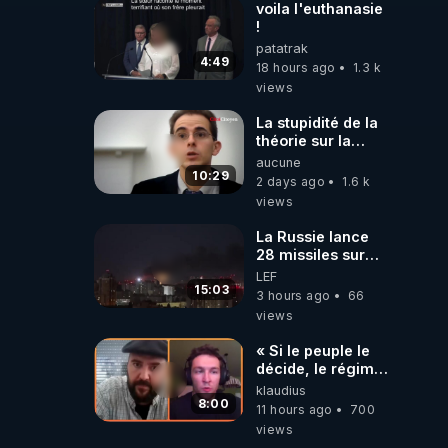
voila l'euthanasie
!
patatrak
4:49
18 hours ago
1.3 k
views
La stupidité de la
théorie sur la
responsabilité de
aucune
l’homme
10:29
2 days ago
1.6 k
concernant le
views
dioxyde de
carbone.
La Russie lance
28 missiles sur
Kiev, l'attaque
LEF
révèle la faiblesse
15:03
3 hours ago
66
de Kiev
views
« Si le peuple le
décide, le régime
peut tomber
klaudius
demain ! »
8:00
11 hours ago
700
views