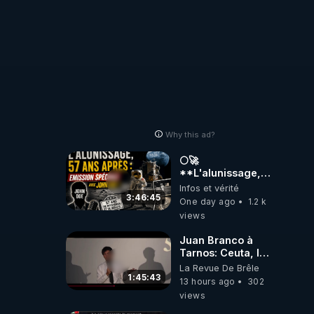
https://www.tiktok.com/@
Why this ad?
🌕🚀
**L'alunissage,
57 ans après :
Infos et vérité
Émission spéciale
3:46:45
One day ago
1.2 k
avec John Doe
views
!** 👨 🚀✨
Juan Branco à
Tarnos: Ceuta, le
narcotrafic et le
La Revue De Brêle
pouvoir en France
1:45:43
13 hours ago
302
views