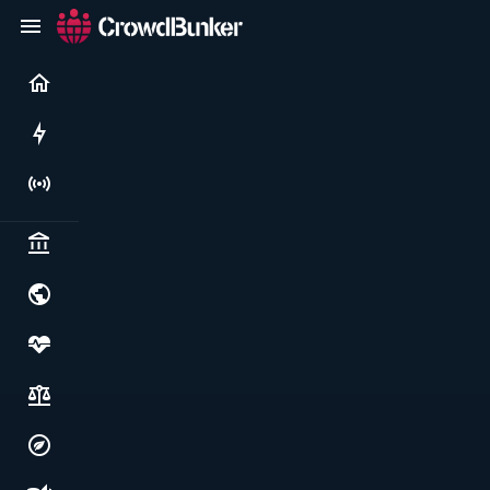
Current
Rushes
Live
Politics & institutions
World & geopolitics
Health, food & wellbeing
Society, justice & freedoms
Economy, environment & technology