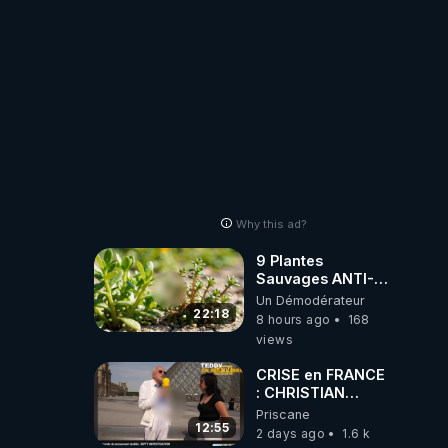
Why this ad?
9 Plantes
Sauvages ANTI-
FAMINE: ces
Un Démodérateur
Ressources
22:18
8 hours ago
168
NUTRITIVES&MéDICINALES
views
JARDIN&des
Haies
CRISE en FRANCE
: CHRISTIAN
COTTEN FAIT une
Priscane
étrange
12:55
2 days ago
1.6 k
découverte