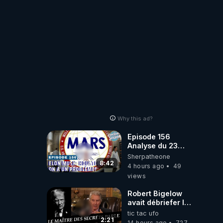
ORIGINE DU
PÉTROLE ?
Why this ad?
Episode 156
Analyse du 23
février 2025 Elon
Sherpatheone
Musk : Houston ,
8:42
4 hours ago
49
on a un problème
views
!
Robert Bigelow
avait débriefer le
pédophile
tic tac ufo
génocidaire de
2:21
14 hours ago
727