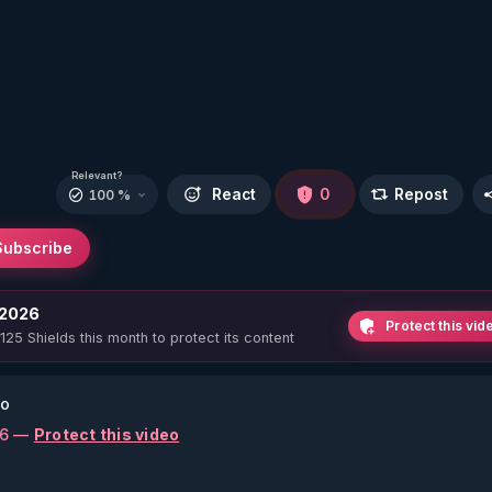
Relevant?
React
0
Repost
100 %
Subscribe
 2026
Protect this vid
 125 Shields this month to protect its content
go
26 —
Protect this video