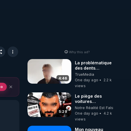
Why this ad?
La problématique
des dents
dévitalisées et
TrueMedia
des implants
4:46
One day ago
2.2 k
views
eo
Le piège des
voitures
électriques se
Notre Réalité Est Falsifiée Et F
referme sur les
5:29
One day ago
4.2 k
usagers !
views
Mon nouveau