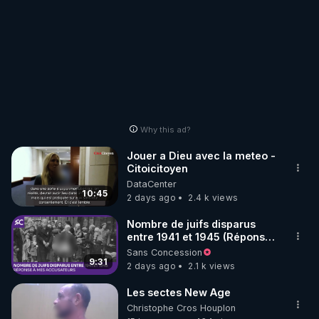
https://www.facebook.com/ChloeFrammery
• Instagram : 
https://www.instagram.com/chloe_frammery
• Twitter (X) : 
https://twitter.com/FrammeryChloe
• VK : 
https://m.vk.com/id665557322
• Telegram - canal d’info : 
Why this ad?
https://t.me/chloefinfosofficiel
Jouer a Dieu avec la meteo -
👉 SALIM LAÏBI

Citoicitoyen
• Blog Le libre Penseur : 
DataCenter
10:45
2 days ago
2.4 k views
https://www.lelibrepenseur.org
• Facebook : 
Nombre de juifs disparus
https://www.facebook.com/lelibre.penseur.1
entre 1941 et 1945 (Réponse
à mes accusateurs)
• Facebook : 
Sans Concession
9:31
2 days ago
2.1 k views
https://www.facebook.com/LeLibrePenseur.org
• Crowdbunker : 
Les sectes New Age
https://crowdbunker.com/@leLibrePenseurOrg
Christophe Cros Houplon