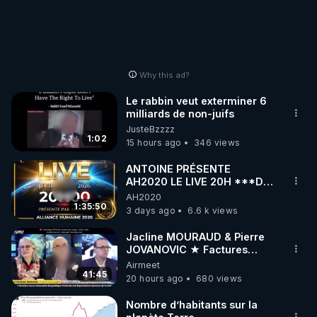
https://www.youtube.com/@ChaineEntoutefranchis
e
• Telegram - canal d'info : 
https://t.me/amelie_paul
👉 La chronique de Chloé « Palantir, la gestion du 
Why this ad?
monde par l’IA »

Le rabbin veut exterminer 6
● Présentation : 

milliards de non-juifs
JusteBzzzz
1:02
https://chloeframmery.ch/wp-
15 hours ago
346 views
content/uploads/presentation-palantir-gere-le-
ANTOINE PRÉSENTE
monde-par-les-algorithmes.pptx
AH2020 LE LIVE 20H ***DU
06/08/2026***
AH2020
1:35:50
https://chloeframmery.ch/wp-
3 days ago
6.6 k views
content/uploads/presentation-palantir-gere-le-
Jacline MOURAUD & Pierre
monde-par-les-algorithmes.pdf
JOVANOVIC ★ Factures
Impayées : Où Est Passé Le
Airmeet
Pognon ?
41:45
https://chloeframmery.ch/liberez-linfo-n40
20 hours ago
680 views
Nombre d’habitants sur la