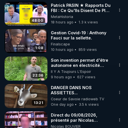
1:46:45
 Jean-Jacques Crèvecoeur : Le dur métier 
Patrick PASIN ★ Rapports Du
FBI : Ce Qu'Ils Disent De Plus
Grave Sur Hitler
MetaHistoria
2:26:50
48:00
18 hours ago
1.3 k views
2:33:40
 Générique de fin : Francis Lalanne 
« Hymne à la paix »

Gestion Covid-19 : Anthony
Fauci sur la sellette.
Finalscape
👉 Générique de fin

1:08
10 hours ago
859 views
https://www.youtube.com/watch?v=9nNwvaLLfyo
Son invention permet d'être
autonome en électricité
avec un simple ruisseau
Il Y A Toujours L'Espoir
Cette émission a pour vocation de répondre à une 
22:36
9 hours ago
627 views
demande générale d'informations libres et 
indépendantes de la part du grand public, et aussi 
DANGER DANS NOS
ASSIETTES...
de solutions pour vivre en meilleure autonomie et 
Coeur de Savoie radioweb TV
en liberté. La censure des GAFAM (Google, 
13:21
One day ago
3.5 k views
Amazon, Facebook, Apple, Microsoft) qui fait rage 
nous pousse à nous en émanciper. C'est pour cela 
Direct du 09/08/2026,
présenté par Nicolas
que nous diffusons l'émission sur Crowdbunker, 
BOUVIER
Nicolas BOUVIER