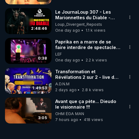
• Chaîne publique : 
https://fulllifechannel.com/channel/JeanJacquesCr
Le JournaLoup 307 - Les
evecoeur
Marionnettes du Diable -
Loup Divergent 2026.08.07
Loup_Divergent_Reposts
• Site officiel : 
https://jeanjacquescrevecoeur.com
2:48:46
One day ago
1.1 k views
• Solidarita : 
https://solidarita.net
• Odysee : 
https://odysee.com/@Jean-Jacques-
Paprika en a marre de se
Crevecoeur:f
faire interdire de spectacle.
Elle décide donc de devenir
LEF
• DLive : 
https://dlive.tv/J-Jacques.Crevecoeur
DJ !
0:38
One day ago
2.2 k views
• Crowdbunker : 
https://crowdbunker.com/@jean-
jacques-crevecoeur
Transformation et
Révélations 2 sur 2 - live du
07/08/26
A.D.N.M
👉 CHLOÉ FRAMMERY

1:49:53
2 days ago
2.8 k views
• Site officiel : 
https://chloeframmery.ch
• Crowdbunker : 
Avant que ça pète... Dieudo
https://crowdbunker.com/@ChloeFrammery
le visionnaire !!!
OHM ÉGA MAN
• Odysee : 
https://odysee.com/@Chloe_F:b
3:05
7 hours ago
418 views
• Rumble : 
https://rumble.com/user/ChloeFra
• Facebook : 
https://www.facebook.com/chloe.fra.9