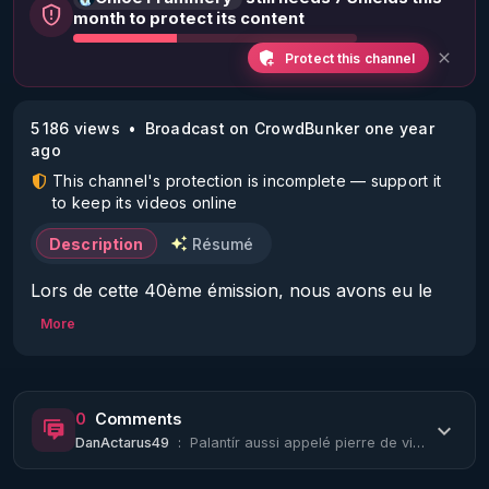
month to protect its content
Protect this channel
5 186 views
Broadcast on CrowdBunker one year
ago
This channel's protection is incomplete — support it
to keep its videos online
Description
Résumé
Lors de cette 40ème émission, nous avons eu le 
plaisir d'accueillir Nicole Marie, qui est art-
More
thérapeute depuis 2006. Elle a accompagné dans 
ses ateliers, des criminels sexuels en milieu 
carcéral, des adolescents, des femmes. « Pair 
0
Comments
expert » en victimologie, addiction et sexologie, elle 
DanActarus49
:
Palantír aussi appelé pierre de vision permettant à son utilisateur d'observer d...
propose depuis une dizaine d’années des 
conférence et des ateliers sur les addictions, le 