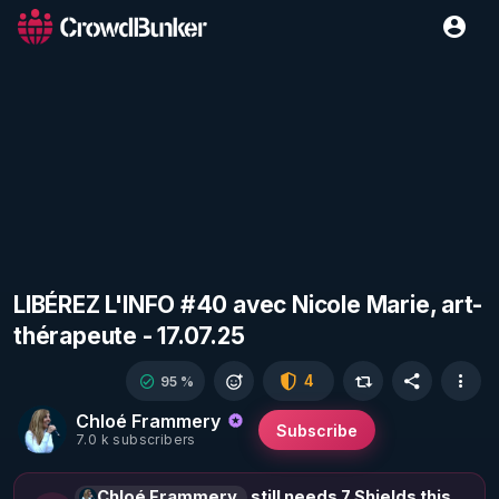
LIBÉREZ L'INFO #40 avec Nicole Marie, art-
thérapeute - 17.07.25
4
95 %
Chloé Frammery
Subscribe
7.0 k subscribers
Chloé Frammery
still needs 7 Shields this