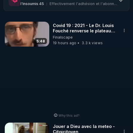
l'insoumis 45
:
Effectivement l'adhésion et l'abonnement à chaque vidéo toute une histoire!
Covid 19 : 2021 - Le Dr. Louis
Fouché renverse le plateau
de CNews !
Finalscape
5:48
19 hours ago
3.3 k views
Why this ad?
Jouer a Dieu avec la meteo -
Citoicitoyen