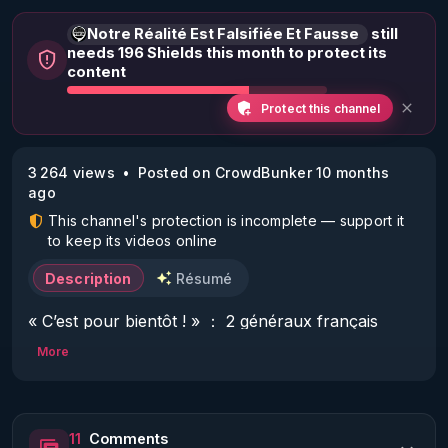
Notre Réalité Est Falsifiée Et Fausse
still
needs 196 Shields this month to protect its
content
Protect this channel
3 264 views
Posted on CrowdBunker 10 months
ago
This channel's protection is incomplete — support it
to keep its videos online
Description
Résumé
« C’est pour bientôt ! » ： 2 généraux français 
lâchent une bombe !
More
11
Comments