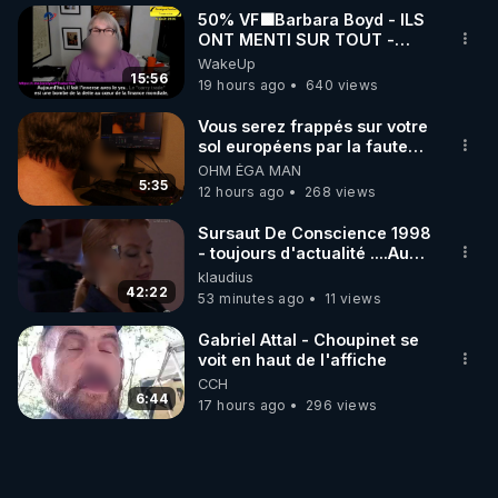
50% VF🟩Barbara Boyd - ILS
ONT MENTI SUR TOUT -
Jocelyne Traduction
WakeUp
15:56
19 hours ago
640 views
Vous serez frappés sur votre
sol européens par la faute
des dirigeants qui s'en
OHM ÉGA MAN
mettent dans le nez
5:35
12 hours ago
268 views
Sursaut De Conscience 1998
- toujours d'actualité ....Au
Dela Du Réel
klaudius
42:22
53 minutes ago
11 views
Gabriel Attal - Choupinet se
voit en haut de l'affiche
CCH
6:44
17 hours ago
296 views