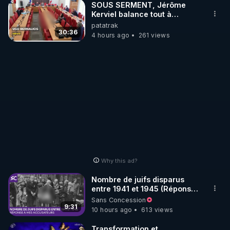
SOUS SERMENT, Jérôme
Kerviel balance tout à
l'Assemblée !
patatrak
30:36
4 hours ago
261 views
Why this ad?
Nombre de juifs disparus
entre 1941 et 1945 (Réponse
à mes accusateurs)
Sans Concession
9:31
10 hours ago
613 views
Transformation et