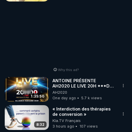
Why this ad?
ANTOINE PRÉSENTE
AH2020 LE LIVE 20H ***DU
06/08/2026***
AH2020
1:35:50
One day ago
5.7 k views
« Interdiction des thérapies
de conversion »
Kla.TV Français
8:32
3 hours ago
107 views