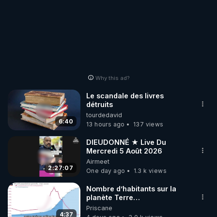
Why this ad?
Le scandale des livres
détruits
tourdedavid
6:40
13 hours ago
137 views
DIEUDONNÉ ★ Live Du
Mercredi 5 Août 2026
Airmeet
2:27:07
One day ago
1.3 k views
Nombre d’habitants sur la
planète Terre…
Priscane
4:37