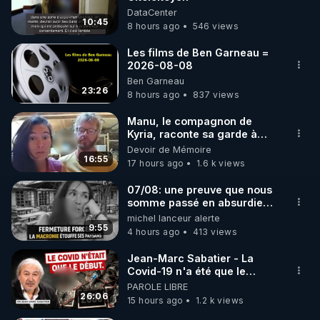
DataCenter
10:45
8 hours ago
546 views
Les films de Ben Garneau =
2026-08-08
Ben Garneau
23:26
8 hours ago
837 views
Manu, le compagnon de
Kyria, raconte sa garde à
vue musclée. PARTAGEZ!
Devoir de Mémoire
16:55
17 hours ago
1.6 k views
07/08: une preuve que nous
somme passé en absurdie
une dictature qui veut faire
michel lanceur alerte
taire ses opposant !
9:55
4 hours ago
413 views
Jean-Marc Sabatier - La
Covid-19 n'a été que le
début - L'ARNm & l'ARNm-aa
PAROLE LIBRE
jusqu où auront-t-il ?
26:06
15 hours ago
1.2 k views