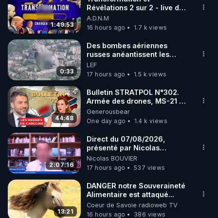
Révélations 2 sur 2 - live du
07/08/26
A.D.N.M
1:49:53
16 hours ago
1.7 k views
Des bombes aériennes
russes anéantissent les
centres de contrôle de
LEF
drones de 3 brigades
0:33
17 hours ago
1.5 k views
ukrainienne
Bulletin STRATPOL N°302.
Armée des drones, MS-21 en
série, missiles coréens.
Generousbear
07.08.2026.
44:48
One day ago
1.4 k views
Direct du 07/08/2026,
présenté par Nicolas
BOUVIER
Nicolas BOUVIER
2:07:16
17 hours ago
537 views
DANGER notre Souveraineté
Alimentaire est attaqué...
Coeur de Savoie radioweb TV
13:21
16 hours ago
386 views