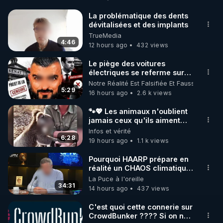
http://rgnr.li/facebook
La problématique des dents
dévitalisées et des implants
🌱 INSTAGRAM

TrueMedia
4:46
12 hours ago
432 views
https://www.instagram.com/rdlr_thierrycasasnovas/
http://rgnr.li/instagram
Le piège des voitures
électriques se referme sur
les usagers !
Notre Réalité Est Falsifiée Et Fausse
🌱 LA NEWSLETTER

5:29
16 hours ago
2.6 k views
Pour ne pas rater l’actualité RGNR (stages, 
🐾💖 Les animaux n'oublient
jamais ceux qu'ils aiment…
http://rgnr.li/news
🥹❤️
Infos et vérité
6:28
19 hours ago
1.1 k views
🌱 VIDÉOS NON CENSURÉES SUR ODYSEE 

Toutes les vidéos Youtube sont aussi sur la 
Pourquoi HAARP prépare en
réalité un CHAOS climatique,
on répond
La Puce à l'oreille
http://rgnr.li/odysee
34:31
14 hours ago
437 views
🌱 LES STAGES EN PRÉSENTIEL

C'est quoi cette connerie sur
CrowdBunker ???? Si on ne