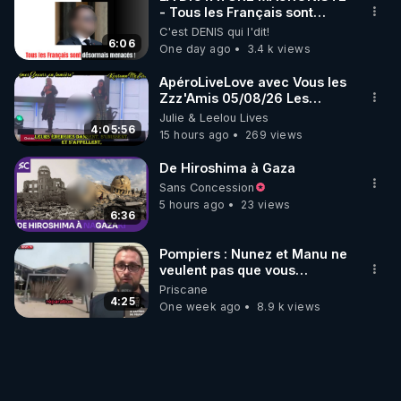
- Tous les Français sont
désormais menacés !
C'est DENIS qui l'dit!
6:06
One day ago
3.4 k views
ApéroLiveLove avec Vous les
Zzz'Amis 05/08/26 Les
Zzz'Infos Bonheur de Leelou
Julie & Leelou Lives
4:05:56
15 hours ago
269 views
De Hiroshima à Gaza
Sans Concession
5 hours ago
23 views
6:36
Pompiers : Nunez et Manu ne
veulent pas que vous
entendiez ça ! On se fout de
Priscane
nous !? 25/07/2026
4:25
One week ago
8.9 k views