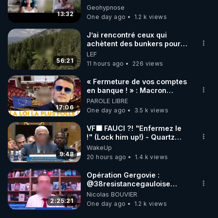
Enquête sous hypnose
Geohypnose
13:32
One day ago
1.2 k views
J’ai rencontré ceux qui
achètent des bunkers pour
survivre à la fin du monde
LEF
56:21
11 hours ago
226 views
« Fermeture de vos comptes
en banque ! » : Macron
impose une loi folle !
PAROLE LIBRE
17:06
One day ago
3.5 k views
VF🟩 FAUCI ?! "Enfermez le
!" (Lock him up!) - Quartz
Traduction
WakeUp
9:48
20 hours ago
1.4 k views
Opération Gergovie :
‪@38resistancegauloise‬
‪@MarionSigautOfficiel‬
Nicolas BOUVIER
‪@gladysriifard5710‬ Laëtitia
2:25:21
One day ago
1.2 k views