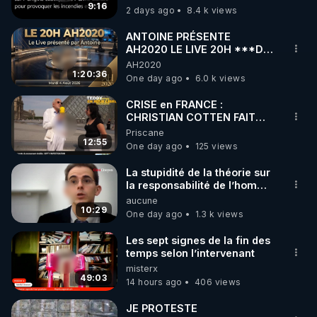
?
9:16
2 days ago
8.4 k views
code : REGENERE10

ANTOINE PRÉSENTE
▶ 30 jours gratuit sur l’application de méditation et 
AH2020 LE LIVE 20H ***DU
04/08/2026*** 📷LE
AH2020
de bien-être ENVOL :

GRAND RÉVEIL EST EN
1:20:36
One day ago
6.0 k views
Rendez-vous sur 
https://www.envol.app/code
 avec 
MARCHE 📷
le code : REGENERE
CRISE en FRANCE :
CHRISTIAN COTTEN FAIT
une étrange découverte
Priscane
12:55
One day ago
125 views
La stupidité de la théorie sur
la responsabilité de l’homme
concernant le dioxyde de
aucune
carbone.
10:29
One day ago
1.3 k views
Les sept signes de la fin des
temps selon l’intervenant
misterx
49:03
14 hours ago
406 views
JE PROTESTE