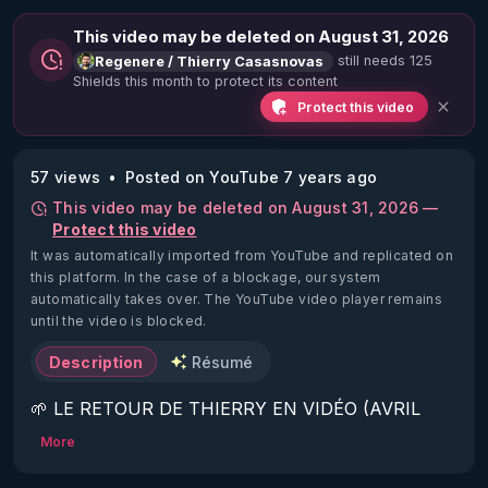
This video may be deleted on August 31, 2026
still needs 125
Regenere / Thierry Casasnovas
Shields this month to protect its content
Protect this video
57 views
Posted on YouTube 7 years ago
This video may be deleted on August 31, 2026 —
Protect this video
It was automatically imported from YouTube and replicated on
this platform.
In the case of a blockage, our system
automatically takes over. The YouTube video player remains
until the video is blocked.
Description
Résumé
🌱 LE RETOUR DE THIERRY EN VIDÉO (AVRIL 
2022)!

More
Découvrez la saison 2 des vidéos sur le nouveau 