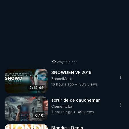
Why this ad?
SNOWDEN VF 2016
ZanoniMaat
16 hours ago
333 views
2:14:49
sortir de ce cauchemar
Clementclta
7 hours ago
49 views
0:10
Blondie - Denis