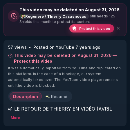
This video may be deleted on August 31, 2026
still needs 125
Regenere / Thierry Casasnovas
Shields this month to protect its content
Protect this video
57 views
Posted on YouTube 7 years ago
This video may be deleted on August 31, 2026 —
Protect this video
It was automatically imported from YouTube and replicated on
this platform.
In the case of a blockage, our system
automatically takes over. The YouTube video player remains
until the video is blocked.
Description
Résumé
🌱 LE RETOUR DE THIERRY EN VIDÉO (AVRIL 
2022)!

More
Découvrez la saison 2 des vidéos sur le nouveau 