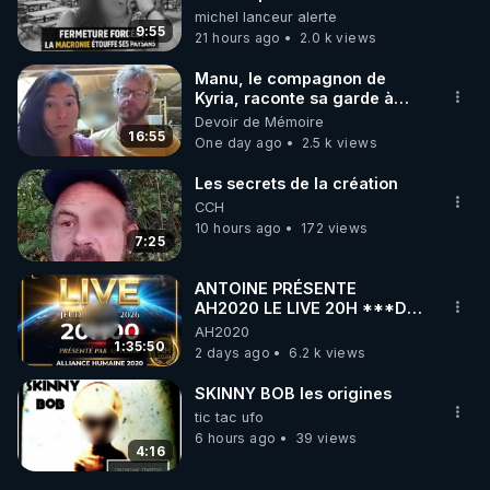
une dictature qui veut faire
michel lanceur alerte
taire ses opposant !
9:55
21 hours ago
2.0 k views
Manu, le compagnon de
Kyria, raconte sa garde à
vue musclée. PARTAGEZ!
Devoir de Mémoire
16:55
One day ago
2.5 k views
Les secrets de la création
CCH
10 hours ago
172 views
7:25
ANTOINE PRÉSENTE
AH2020 LE LIVE 20H ***DU
06/08/2026***
AH2020
1:35:50
2 days ago
6.2 k views
SKINNY BOB les origines
tic tac ufo
6 hours ago
39 views
4:16