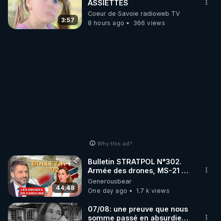
ASSIETTES
Coeur de Savoie radioweb TV
3:57
8 hours ago
366 views
Why this ad?
Bulletin STRATPOL N°302.
Armée des drones, MS-21 en
série, missiles coréens.
Generousbear
07.08.2026.
44:48
One day ago
1.7 k views
07/08: une preuve que nous
somme passé en absurdie