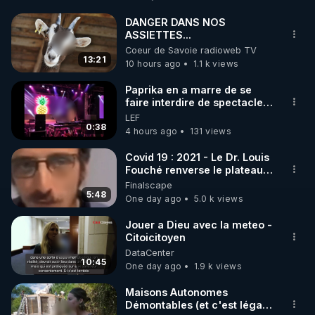
http://rgnr.li/facebook
DANGER DANS NOS
ASSIETTES...
🌱 INSTAGRAM

Coeur de Savoie radioweb TV
13:21
10 hours ago
1.1 k views
https://www.instagram.com/rdlr_thierrycasasnovas/
http://rgnr.li/instagram
Paprika en a marre de se
faire interdire de spectacle.
Elle décide donc de devenir
LEF
🌱 LA NEWSLETTER

DJ !
0:38
4 hours ago
131 views
Pour ne pas rater l’actualité RGNR (stages, 
Covid 19 : 2021 - Le Dr. Louis
Fouché renverse le plateau
http://rgnr.li/news
de CNews !
Finalscape
5:48
One day ago
5.0 k views
🌱 VIDÉOS NON CENSURÉES SUR ODYSEE 

Toutes les vidéos Youtube sont aussi sur la 
Jouer a Dieu avec la meteo -
Citoicitoyen
DataCenter
http://rgnr.li/odysee
10:45
One day ago
1.9 k views
🌱 LES STAGES EN PRÉSENTIEL

Maisons Autonomes
Démontables (et c'est légal).