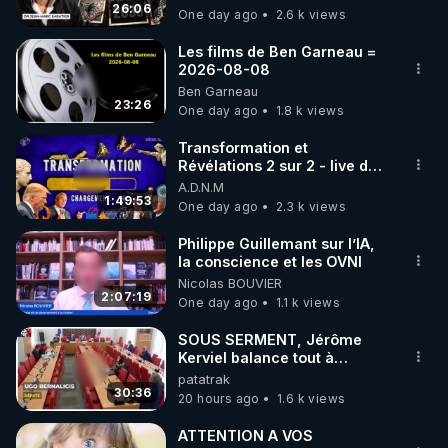
jusqu où auront-t-il ?
26:06
One day ago
2.6 k views
code : REGENERE10

Les films de Ben Garneau =
▶ 30 jours gratuit sur l’application de méditation et 
2026-08-08
Ben Garneau
de bien-être ENVOL :

23:26
One day ago
1.8 k views
Rendez-vous sur 
https://www.envol.app/code
 avec 
le code : REGENERE
Transformation et
Révélations 2 sur 2 - live du
07/08/26
A.D.N.M
1:49:53
One day ago
2.3 k views
Philippe Guillemant sur l’IA,
la conscience et les OVNI
Nicolas BOUVIER
2:07:19
One day ago
1.1 k views
SOUS SERMENT, Jérôme
Kerviel balance tout à
l'Assemblée !
patatrak
30:36
20 hours ago
1.6 k views
ATTENTION A VOS