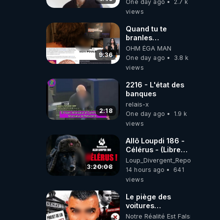
One day ago
2.7 k
views
Quand tu te
branles
bonhomme tu
OHM ÉGA MAN
émets des ondes
9:36
One day ago
3.8 k
ils ont juste omis
views
de t'expliquer
2216 - L'état des
banques
relais-x
2:18
One day ago
1.9 k
views
Allô Loupdi 186 -
Célérus - (Libre
Antenne) - Loup
Loup_Divergent_Reposts
Divergent
3:20:08
14 hours ago
641
2026.08.06
views
Le piège des
voitures
électriques se
Notre Réalité Est Falsifiée Et F