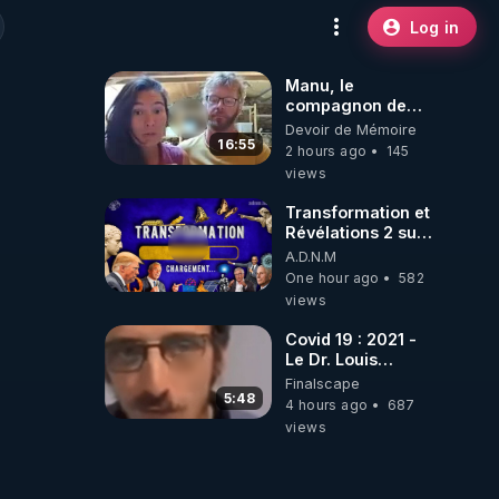
Log in
Manu, le
compagnon de
Kyria, raconte sa
Devoir de Mémoire
garde à vue
16:55
2 hours ago
145
musclée.
views
PARTAGEZ!
Transformation et
Révélations 2 sur
2 - live du
A.D.N.M
07/08/26
One hour ago
582
views
Covid 19 : 2021 -
Le Dr. Louis
Fouché renverse
Finalscape
le plateau de
5:48
4 hours ago
687
CNews !
views