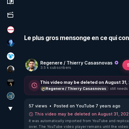
Science, history & spirituality
Culture, media & entertainment
Magazine Nexus
Le plus gros mensonge en ce qui con
AH2020
A.D.N.M
Regenere / Thierry Casasnovas
3.5 k subscribers
TrueMedia
This video may be deleted on August 31,
Infos et vérité
still needs
Regenere / Thierry Casasnovas
Réinformation sur le monde
57 views
Posted on YouTube 7 years ago
▼
View More
This video may be deleted on August 31, 20
It was automatically imported from YouTube and replica
over. The YouTube video player remains until the video