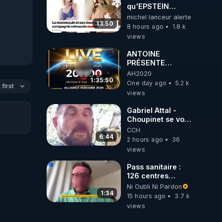
qu'EPSTEIN
VOULAIT CACHER
michel lanceur alerte
13:50
8 hours ago
1.8 k
views
ANTOINE
PRÉSENTE
AH2020 LE LIVE
AH2020
20H ***DU
1:35:50
One day ago
5.2 k
first
06/08/2026***
views
Gabriel Attal -
Choupinet se voit
en haut de
CCH
l'affiche
6:44
2 hours ago
36
views
Pass sanitaire :
126 centres
commerciaux
Ni Oubli Ni Pardon
concernés par
1:34
15 hours ago
3.7 k
l'obligation dans
views
toute la France