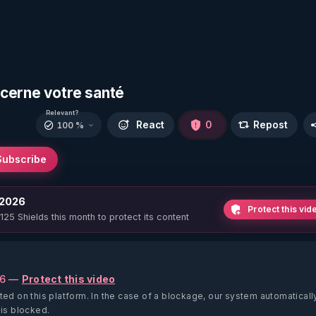
cerne votre santé
Relevant?
React
0
Repost
100 %
Subscribe
 2026
Protect this vid
 125 Shields this month to protect its content
26 —
Protect this video
ted on this platform.
In the case of a blockage, our system automaticall
 is blocked.