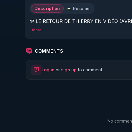
Description
Résumé
🌱 LE RETOUR DE THIERRY EN VIDÉO (AVRIL
More
https://www.rgnr.fr/presentation.html
🌱 LE MAGAZINE RÉGÉNÈRE 

COMMENTS
http://rgnr.li/ymag
Log in
or
sign up
to comment.
🌱 LA BOUTIQUE DU MAGAZINE

https://boutique.magazine-regenere.fr/
🌱 FIL TELEGRAM

https://t.me/rgnr_fr
No comments