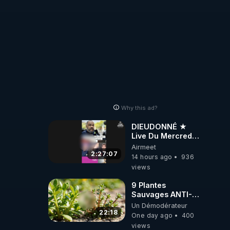
Why this ad?
DIEUDONNÉ ★
Live Du Mercredi
5 Août 2026
Airmeet
2:27:07
14 hours ago
936
views
9 Plantes
Sauvages ANTI-
FAMINE: ces
Un Démodérateur
Ressources
22:18
One day ago
400
NUTRITIVES&MéDICINALES
views