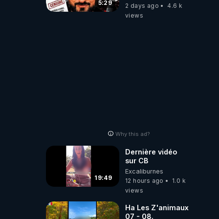
referme sur les
5:29
2 days ago
4.6 k
usagers !
views
Why this ad?
Dernière vidéo
sur CB
Excaliburnes
19:49
12 hours ago
1.0 k
views
Ha Les Z'animaux
07 - 08.