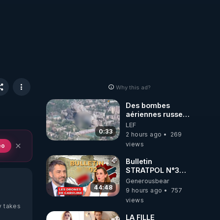
Why this ad?
Des bombes
aériennes russes
anéantissent les
LEF
centres de
0:33
2 hours ago
269
contrôle de
views
eo
drones de 3
brigades
Bulletin
ukrainienne
STRATPOL N°302.
Armée des
Generousbear
drones, MS-21 en
44:48
9 hours ago
757
série, missiles
views
coréens.
y takes
07.08.2026.
LA FILLE