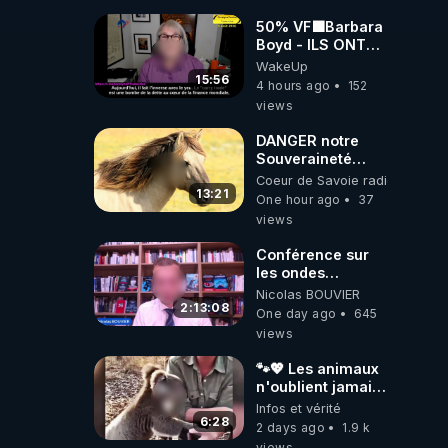
JARDIN&des
Haies
50% VF🟩Barbara
Boyd - ILS ONT
MENTI SUR TOUT
WakeUp
-Jocelyne
15:56
4 hours ago
152
Traduction
views
DANGER notre
Souveraineté
Alimentaire est
Coeur de Savoie radioweb TV
attaqué...
13:21
One hour ago
37
views
Conférence sur
les ondes
électromagnétiques
Nicolas BOUVIER
par Grégoire
2:13:08
One day ago
645
Caustru et Bart de
views
Wever !
🐾💖 Les animaux
n'oublient jamais
ceux qu'ils
Infos et vérité
aiment… 🥹❤️
6:28
2 days ago
1.9 k
views