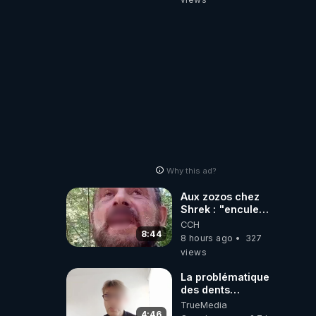
Why this ad?
Aux zozos chez
Shrek : "encule
toi tout seul
CCH
espèce de mal
8:44
8 hours ago
327
polish"
views
La problématique
des dents
dévitalisées et
TrueMedia
des implants
4:46