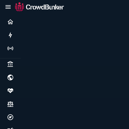
Current
Rushes
Live
Politics & institutions
World & geopolitics
Health, food & wellbeing
Society, justice & freedoms
Economy, environment & technology