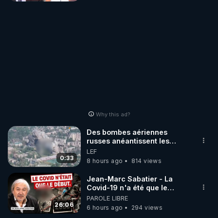
Why this ad?
Des bombes aériennes
russes anéantissent les
centres de contrôle de
LEF
drones de 3 brigades
0:33
8 hours ago
814 views
ukrainienne
Jean-Marc Sabatier - La
Covid-19 n'a été que le
début - L'ARN messager
PAROLE LIBRE
jusqu où ira-t-il ?
26:06
6 hours ago
294 views