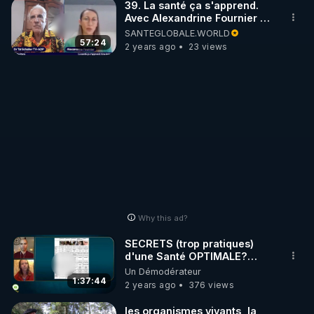
39. La santé ça s'apprend.
Avec Alexandrine Fournier et
Tal Schaller
SANTEGLOBALE.WORLD
57:24
2 years ago
23 views
Why this ad?
SECRETS (trop pratiques)
d'une Santé OPTIMALE?
Alimentation Vivante, Jeûne
Un Démodérateur
et Purge..
1:37:44
2 years ago
376 views
les organismes vivants, la