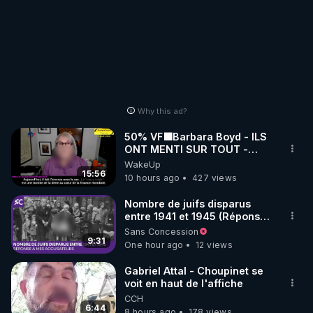
Why this ad?
50% VF🟩Barbara Boyd - ILS
ONT MENTI SUR TOUT -
Jocelyne Traduction
WakeUp
15:56
10 hours ago
427 views
Nombre de juifs disparus
entre 1941 et 1945 (Réponse
à mes accusateurs)
Sans Concession
9:31
One hour ago
12 views
Gabriel Attal - Choupinet se
voit en haut de l'affiche
CCH
6:44
8 hours ago
178 views