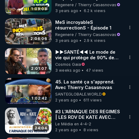
Regenere / Thierry Casasnovas
1:09:08
3 years ago
6.2 k views
MeS incroyableS
résurrectionS - Épisode 1
Regenere / Thierry Casasnovas
2:06:06
3 years ago
2.9 k views
►►SANTÉ◄◄ Le mode de
vie qui protège de 90% des
maladies ► Le Naturopathe
Cosmos Gaia
Censuré (T. Casasnovas)
2:01:07
3 weeks ago
47 views
45. La santé ça s'apprend.
Avec Thierry Casasnovas
SANTEGLOBALE.WORLD
1:02:42
2 years ago
611 views
#3 L'ARNAQUE DES REGIMES
| LES RDV DE KATE AVEC
GILLES LARTIGOT -
Le Média en 4-4-2
ALIMENTATION BIEN-ÊTRE
24:04
2 years ago
8 views