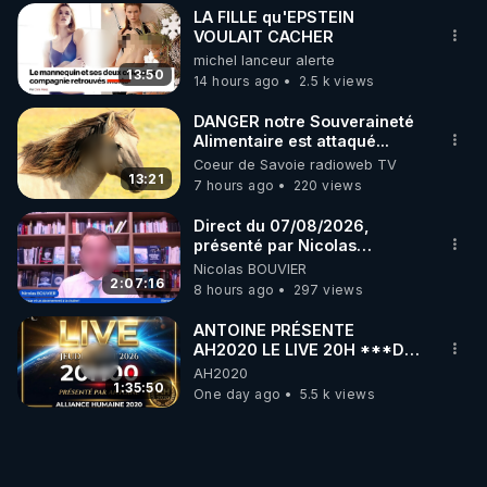
LA FILLE qu'EPSTEIN
VOULAIT CACHER
michel lanceur alerte
13:50
14 hours ago
2.5 k views
DANGER notre Souveraineté
Alimentaire est attaqué...
Coeur de Savoie radioweb TV
13:21
7 hours ago
220 views
Direct du 07/08/2026,
présenté par Nicolas
BOUVIER
Nicolas BOUVIER
2:07:16
8 hours ago
297 views
ANTOINE PRÉSENTE
AH2020 LE LIVE 20H ***DU
06/08/2026***
AH2020
1:35:50
One day ago
5.5 k views