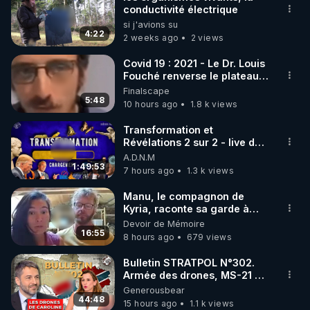
conductivité électrique
si j'avions su
4:22
2 weeks ago
2 views
Covid 19 : 2021 - Le Dr. Louis
Fouché renverse le plateau
de CNews !
Finalscape
5:48
10 hours ago
1.8 k views
Transformation et
Révélations 2 sur 2 - live du
07/08/26
A.D.N.M
1:49:53
7 hours ago
1.3 k views
Manu, le compagnon de
Kyria, raconte sa garde à
vue musclée. PARTAGEZ!
Devoir de Mémoire
16:55
8 hours ago
679 views
Bulletin STRATPOL N°302.
Armée des drones, MS-21 en
série, missiles coréens.
Generousbear
07.08.2026.
44:48
15 hours ago
1.1 k views