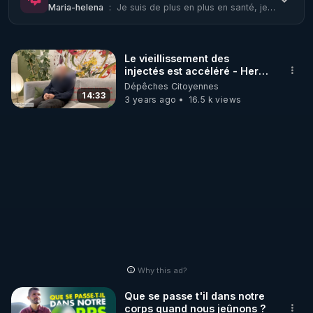
Maria-helena
:
Je suis de plus en plus en santé, je rajeunie a vue d'oeil , je suis dans la joi...
Cette vidéo c'est tout mon programme pour vivre, 
aimer et ...en emmerder certains encore bien 
Le vieillissement des
longtemps.
injectés est accéléré - Hervé
Seligmann
Dépêches Citoyennes
14:33
3 years ago
16.5 k views
Why this ad?
Que se passe t'il dans notre
corps quand nous jeûnons ?