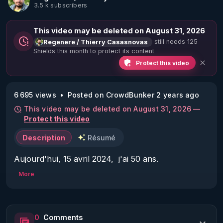
3.5 k subscribers
This video may be deleted on August 31, 2026
still needs 125
Regenere / Thierry Casasnovas
Shields this month to protect its content
Protect this video
6 695 views
Posted on CrowdBunker 2 years ago
This video may be deleted on August 31, 2026 —
Protect this video
Description
Résumé
Aujourd'hui, 15 avril 2024,  j'ai 50 ans.

Ça c'est mon âge chronobiologique et je n'y peux 
More
pas grand chose.

Mais quel est l'âge réel de mon organisme? 

L'âge de mon système cardiovasculaire ? 

0
Comments
Mon âge métabolique ?
