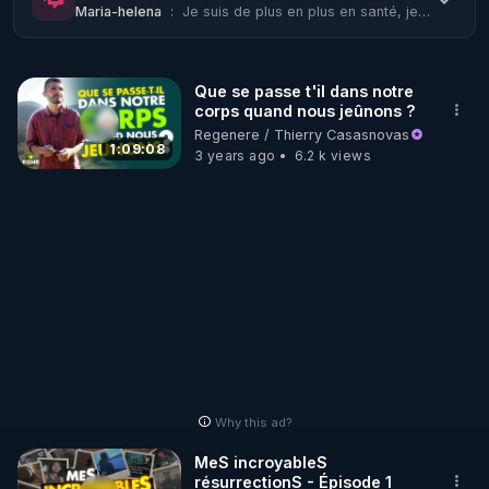
Maria-helena
:
Je suis de plus en plus en santé, je rajeunie a vue d'oeil , je suis dans la joi...
Cette vidéo c'est tout mon programme pour vivre, 
aimer et ...en emmerder certains encore bien 
Que se passe t'il dans notre
longtemps.
corps quand nous jeûnons ?
Regenere / Thierry Casasnovas
1:09:08
3 years ago
6.2 k views
Why this ad?
MeS incroyableS
résurrectionS - Épisode 1