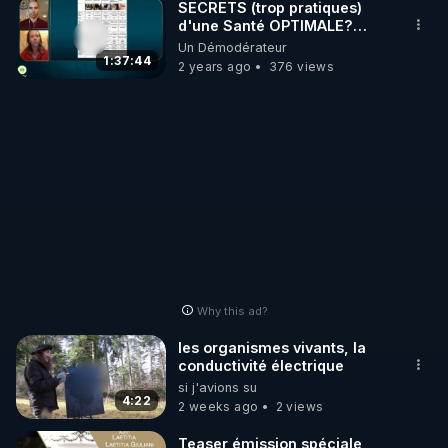
SECRETS (trop pratiques)
d'une Santé OPTIMALE?
Alimentation Vivante, Jeûne
Un Démodérateur
et Purge..
1:37:44
2 years ago
376 views
Why this ad?
les organismes vivants, la
conductivité électrique
si j'avions su
4:22
2 weeks ago
2 views
Teaser émission spéciale