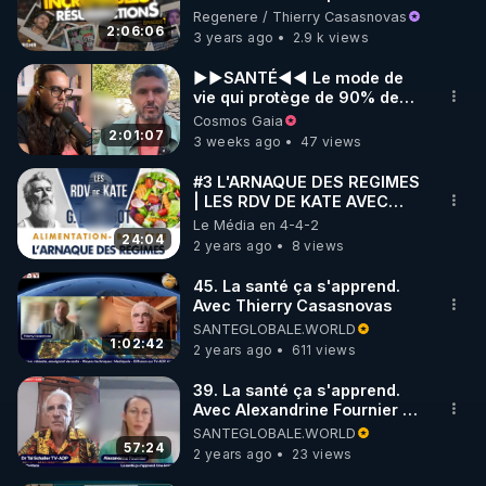
Regenere / Thierry Casasnovas
2:06:06
3 years ago
2.9 k views
►►SANTÉ◄◄ Le mode de
vie qui protège de 90% des
maladies ► Le Naturopathe
Cosmos Gaia
Censuré (T. Casasnovas)
2:01:07
3 weeks ago
47 views
#3 L'ARNAQUE DES REGIMES
| LES RDV DE KATE AVEC
GILLES LARTIGOT -
Le Média en 4-4-2
ALIMENTATION BIEN-ÊTRE
24:04
2 years ago
8 views
45. La santé ça s'apprend.
Avec Thierry Casasnovas
SANTEGLOBALE.WORLD
1:02:42
2 years ago
611 views
39. La santé ça s'apprend.
Avec Alexandrine Fournier et
Tal Schaller
SANTEGLOBALE.WORLD
57:24
2 years ago
23 views