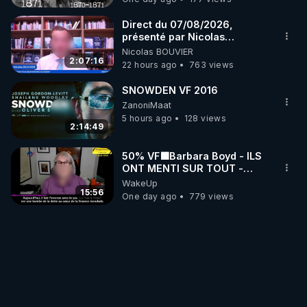
Direct du 07/08/2026,
présenté par Nicolas
BOUVIER
Nicolas BOUVIER
2:07:16
22 hours ago
763 views
SNOWDEN VF 2016
ZanoniMaat
5 hours ago
128 views
2:14:49
50% VF🟩Barbara Boyd - ILS
ONT MENTI SUR TOUT -
Jocelyne Traduction
WakeUp
15:56
One day ago
779 views