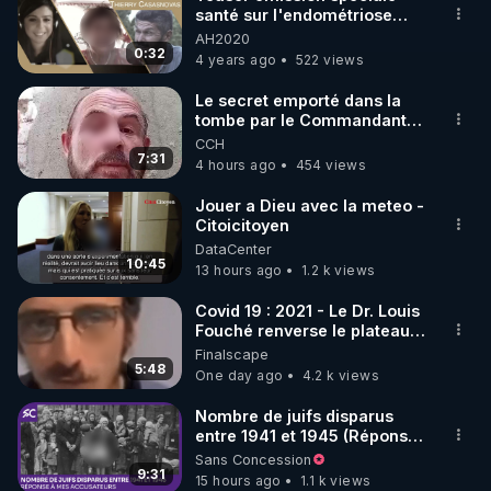
santé sur l'endométriose
avec Thierry Casasnovas
AH2020
0:32
4 years ago
522 views
Le secret emporté dans la
tombe par le Commandant
Cousteau le 25 juin 1997
CCH
7:31
4 hours ago
454 views
Jouer a Dieu avec la meteo -
Citoicitoyen
DataCenter
10:45
13 hours ago
1.2 k views
Covid 19 : 2021 - Le Dr. Louis
Fouché renverse le plateau
de CNews !
Finalscape
5:48
One day ago
4.2 k views
Nombre de juifs disparus
entre 1941 et 1945 (Réponse
à mes accusateurs)
Sans Concession
9:31
15 hours ago
1.1 k views