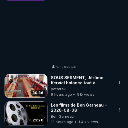
Why this ad?
SOUS SERMENT, Jérôme
Kerviel balance tout à
l'Assemblée !
patatrak
30:36
9 hours ago
915 views
Les films de Ben Garneau =
2026-08-08
Ben Garneau
23:26
13 hours ago
1.4 k views