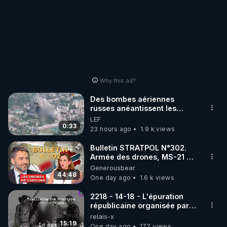
Why this ad?
Des bombes aériennes
russes anéantissent les
centres de contrôle de
LEF
drones de 3 brigades
0:33
23 hours ago
1.9 k views
ukrainienne
Bulletin STRATPOL N°302.
Armée des drones, MS-21 en
série, missiles coréens.
Generousbear
07.08.2026.
44:48
One day ago
1.6 k views
2218 - 14-18 - L'épuration
républicaine organisée par
les frères de la truelle
relais-x
15:19
One day ago
177 views