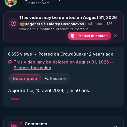
3.5 k subscribers
This video may be deleted on August 31, 2026
still needs 125
Regenere / Thierry Casasnovas
Shields this month to protect its content
Protect this video
6 695 views
Posted on CrowdBunker 2 years ago
This video may be deleted on August 31, 2026 —
Protect this video
Description
Résumé
Aujourd'hui, 15 avril 2024,  j'ai 50 ans.

Ça c'est mon âge chronobiologique et je n'y peux 
More
pas grand chose.

Mais quel est l'âge réel de mon organisme? 

L'âge de mon système cardiovasculaire ? 

0
Comments
Mon âge métabolique ?
