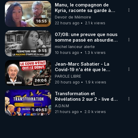
Manu, le compagnon de
Kyria, raconte sa garde à
vue musclée. PARTAGEZ!
Devoir de Mémoire
16:55
22 hours ago
2.1 k views
07/08: une preuve que nous
somme passé en absurdie
une dictature qui veut faire
michel lanceur alerte
taire ses opposant !
9:55
10 hours ago
1.3 k views
Jean-Marc Sabatier - La
Covid-19 n'a été que le
début - L'ARNm & l'ARNm-aa
PAROLE LIBRE
jusqu où auront-t-il ?
26:06
20 hours ago
1.9 k views
Transformation et
Révélations 2 sur 2 - live du
07/08/26
A.D.N.M
1:49:53
21 hours ago
2.0 k views