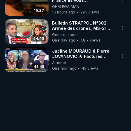
France ils vous
empoisonnent tranquille
OHM ÉGA MAN
15:27
16 hours ago
293 views
Bulletin STRATPOL N°302.
Armée des drones, MS-21 en
série, missiles coréens.
Generousbear
07.08.2026.
44:48
One day ago
1.8 k views
Jacline MOURAUD & Pierre
JOVANOVIC ★ Factures
Impayées : Où Est Passé Le
Airmeet
Pognon ?
41:45
One hour ago
45 views