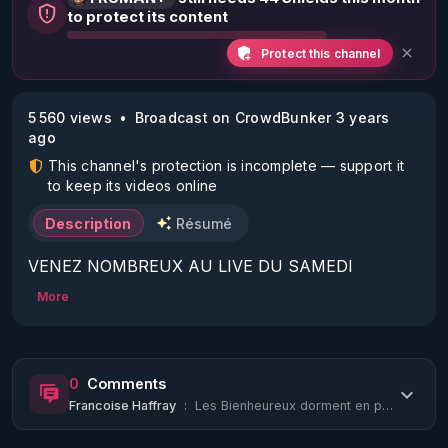
to protect its content
Protect this channel
5 560 views
Broadcast on CrowdBunker 3 years
ago
This channel's protection is incomplete — support it
to keep its videos online
Description
Résumé
VENEZ NOMBREUX AU LIVE DU SAMEDI 
16/12/23 20H :

More
Sujets :

La guerre de l'IA blanche contre l'IA noire, le Plan 
privé, le mouvement Q, les patriotes, l'alliance, 
0
Comments
Trump, les militaires chapeaux blancs contre les 
Francoise Haffray
:
Les Bienheureux dorment en paix, enveloppés dans leur ignorance mais le cœur des...
militaires chapeaux noirs, l'état profond et le 
gouvernement fantôme, la guerre cognitive 