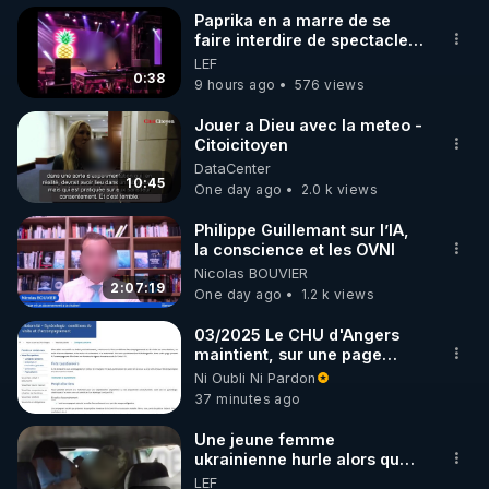
Autres sujets des Live :

Paprika en a marre de se
faire interdire de spectacle.
Les armes bio-nano-électromagnétiques.

Elle décide donc de devenir
LEF
Les individus sélectionnés.

DJ !
0:38
9 hours ago
576 views
La guerre cognitive.

Les 2 IA.

Jouer a Dieu avec la meteo -
Citoicitoyen
Le Plan privé.

DataCenter
10:45
One day ago
2.0 k views
L’article « Révélations 2023 : les armes bio-nano-
électromagnétiques » : 
Philippe Guillemant sur l’IA,
la conscience et les OVNI
https://tinyurl.com/4k7uu2ba
Nicolas BOUVIER
Les Notes & Références qui complètent l’article 
2:07:19
One day ago
1.2 k views
papier : 
https://tinyurl.com/2bh736rk
Le magazine Top Secret n° 120 à 10,70 € : 
03/2025 Le CHU d'Angers
maintient, sur une page
https://tinyurl.com/yc3vwee2
mise à jour, ses consignes
Ni Oubli Ni Pardon
Lien vers mes conférences vidéo de 2022 sur ces 
sanitaires Covid en
37 minutes ago
sujets : 
https://tinyurl.com/2sfuazce
maternité. Toute patiente
hospitalisée au moins une
Lien vers mon PDF de Thèse de conférence sur 
Une jeune femme
nuit « bénéficie d'un
ukrainienne hurle alors que
ces sujets : 
https://tinyurl.com/2u5h6a9r
dépistage Covid par PCR ».
son ptit ami est brutalement
LEF