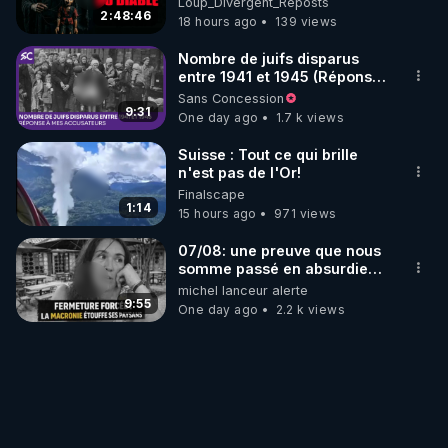
"QUESTION:" sur Telegram ou VK (chat 
Loup_Divergent_Reposts
2:48:46
18 hours ago
139 views
"Bestofcomputer") ou à 
frederic.laroche@NotreTortureEstReelle.com

Nombre de juifs disparus
Ou venez posez vos questions dans le chat 
entre 1941 et 1945 (Réponse
à mes accusateurs)
CrowdBunker/Telegram/VK en direct le 21/12/23.
Sans Concession
9:31
One day ago
1.7 k views
Suisse : Tout ce qui brille
n'est pas de l'Or!
Finalscape
1:14
15 hours ago
971 views
07/08: une preuve que nous
somme passé en absurdie
une dictature qui veut faire
michel lanceur alerte
taire ses opposant !
9:55
One day ago
2.2 k views