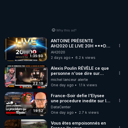
Why this ad?
ANTOINE PRÉSENTE
AH2020 LE LIVE 20H ***DU
06/08/2026***
AH2020
1:35:50
2 days ago
6.2 k views
Alexis Poulin RÉVÈLE ce que
personne n'ose dire sur
l'Union européenne (C'est
michel lanceur alerte
explosif)
22:19
One day ago
1.1 k views
France-Soir defie l'Elysee
une procedure inedite sur la
sante du president - Nexus
DataCenter
19:52
One day ago
2.7 k views
Vous êtes empoisonnés en