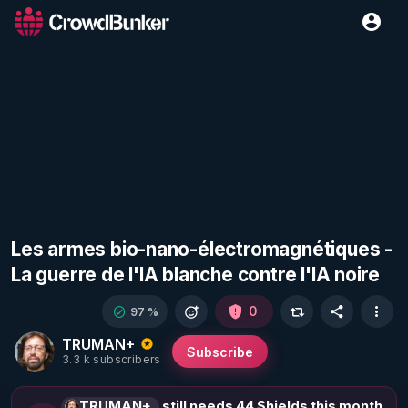
Les armes bio-nano-électromagnétiques -
La guerre de l'IA blanche contre l'IA noire
0
97 %
TRUMAN+
Subscribe
3.3 k subscribers
TRUMAN+
still needs 44 Shields this month