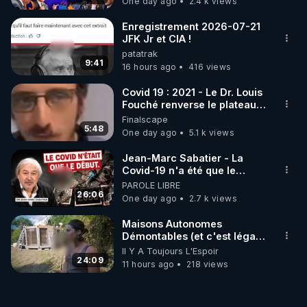
One day ago
2.4 k views
PRECEDENTS LIVES :

- SAMEDI 25/11/23 :

Enregistrement 2026-07-21
L'article "Les armes bio-nano-électromagnétiques" 
JFK Jr et CIA !
patatrak
9:41
16 hours ago
416 views
https://crowdbunker.com/v/nCLhQKvh
- JEUDI 30/11/23 :

Covid 19 : 2021 - Le Dr. Louis
Les appareils de mesure, les moyens de défense et 
Fouché renverse le plateau
de CNews !
Finalscape
de protection, quelques mots d'espoir.

5:48
One day ago
5.1 k views
Y sont abordés aussi les sujets de la santé et de la 
Jean-Marc Sabatier - La
https://crowdbunker.com/v/86dcw9SZ
Covid-19 n'a été que le
début - L'ARNm & l'ARNm-aa
PAROLE LIBRE
- SAMEDI 02/12/23 :

jusqu où auront-t-il ?
26:06
One day ago
2.7 k views
Suite de l'article "Les armes bio-nano-
Maisons Autonomes
https://crowdbunker.com/v/nCLhQKvh
Démontables (et c'est légal).
Visite éco village en
Il Y A Toujours L'Espoir
- JEUDI 07/12/23 :

Bretagne
24:09
11 hours ago
218 views
Présentation des livres et films prouvant/illustrant 
les armes bio-nano-électromagnétiques et sujets 