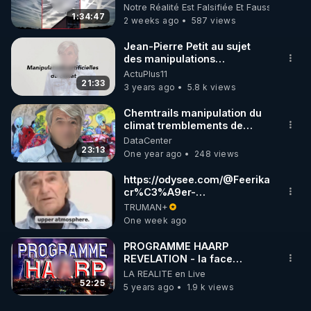
Notre Réalité Est Falsifiée Et Fausse
1:34:47
2 weeks ago
587 views
Jean-Pierre Petit au sujet
des manipulations
climatiques et autres
ActuPlus11
réjouissances du même type
21:33
3 years ago
5.8 k views
Chemtrails manipulation du
climat tremblements de
terre armes a energie
DataCenter
dirigee - Jean Pierre Petit
23:13
One year ago
248 views
https://odysee.com/@Feerika:d/com
cr%C3%A9er-
artificiellement-une-zone-
TRUMAN+
chaude:7
One week ago
PROGRAMME HAARP
REVELATION - la face
cachée du nouvel Ordre
LA REALITE en Live
Mondial
52:25
5 years ago
1.9 k views