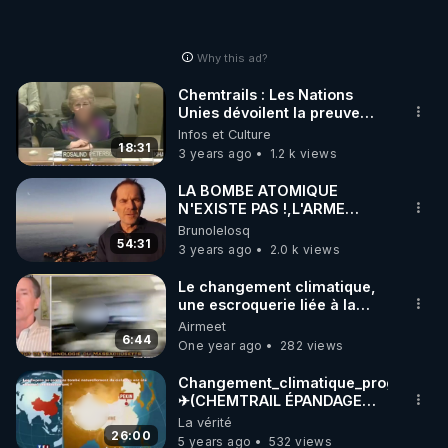
Why this ad?
Chemtrails : Les Nations
Unies dévoilent la preuve
irréfutable
Infos et Culture
18:31
3 years ago
1.2 k views
LA BOMBE ATOMIQUE
N'EXISTE PAS !,L'ARME
NUCLÉAIRE N'EXISTE PAS !...
Brunolelosq
54:31
3 years ago
2.0 k views
Le changement climatique,
une escroquerie liée à la
géoingénierie
Airmeet
6:44
One year ago
282 views
Changement_climatique_programmé_
✈(CHEMTRAIL ÉPANDAGE
AÉRIEN)
La vérité
26:00
5 years ago
532 views