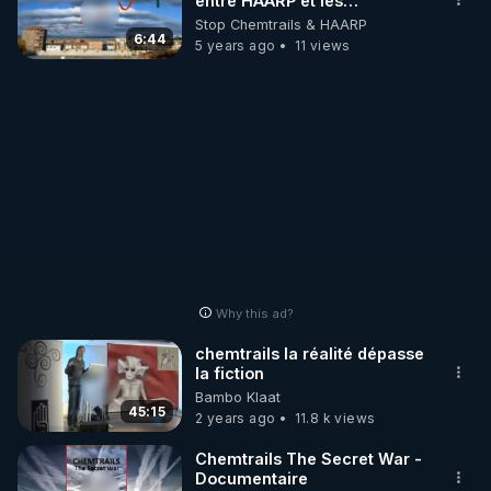
entre HAARP et les
intempéries catastrophiques
Stop Chemtrails & HAARP
selon Alain Roman
6:44
5 years ago
11 views
Why this ad?
chemtrails la réalité dépasse
la fiction
Bambo Klaat
45:15
2 years ago
11.8 k views
Chemtrails The Secret War -
Documentaire