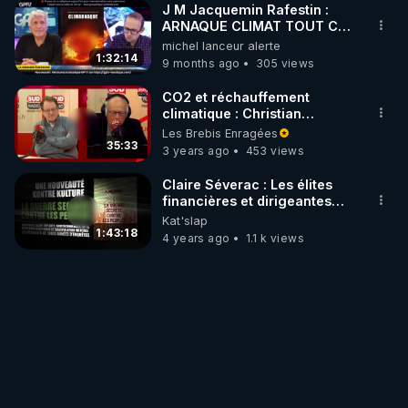
J M Jacquemin Rafestin :
ARNAQUE CLIMAT TOUT CE
QU’IL FAUT SAVOIR POUR EN
michel lanceur alerte
FINIR AVEC CE MENSONGE !
1:32:14
9 months ago
305 views
CO2 et réchauffement
climatique : Christian
Gérondeau “Le climat par les
Les Brebis Enragées
chiffres”.
35:33
3 years ago
453 views
Claire Séverac : Les élites
financières et dirigeantes
veulent vous détruire
Kat'slap
1:43:18
4 years ago
1.1 k views