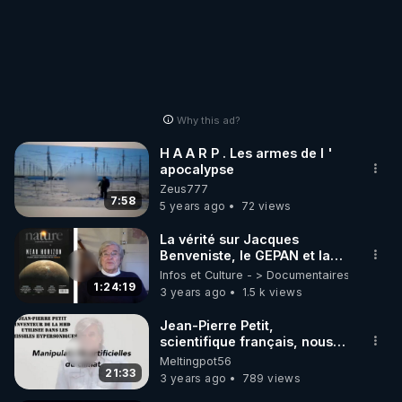
Why this ad?
H A A R P . Les armes de l '
apocalypse
Zeus777
7:58
5 years ago
72 views
La vérité sur Jacques
Benveniste, le GEPAN et la
faillite de la MHD française -
Infos et Culture - > Documentaires et repor
Jean-Pierre Petit
1:24:19
3 years ago
1.5 k views
Jean-Pierre Petit,
scientifique français, nous
parle des manipulations
Meltingpot56
artificielles du climat Haarp
21:33
3 years ago
789 views