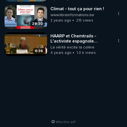
Climat - tout ça pour rien !
www.libreinformations.be
2 years ago
215 views
29:30
HAARP et Chemtrails -
L'activiste espagnole
Josefina Fraile devant le
La vérité excite la colère
Parlement européen en 2013
6:36
4 years ago
1.0 k views
Why this ad?