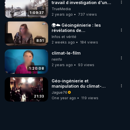
travail d investigation d'une
journaliste independante
TrueMedia
2017
1:09:37
2 years ago
737 views
🌍☁️ Géoingénierie : les
révélations de
#ClaireSeverac 😱✈️🌦️
Infos et vérité
8:51
2 weeks ago
184 views
climat-le-film
reinfo
2 years ago
93 views
1:20:08
Géo-ingénierie et
manipulation du climat-
Jean-Pierre Petit
Jague76
21:33
One year ago
119 views