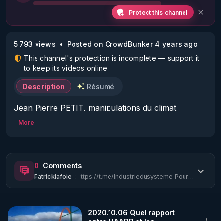
Protect this channel
5 793 views
Posted on CrowdBunker 4 years ago
This channel's protection is incomplete — support it
to keep its videos online
Description
Résumé
Jean Pierre PETIT, manipulations du climat
More
0
Comments
Patricklafoie
:
ttps://t.me/Industriedusysteme Pour tous vos besoins des pass sanitaires de perm...
2020.10.06 Quel rapport