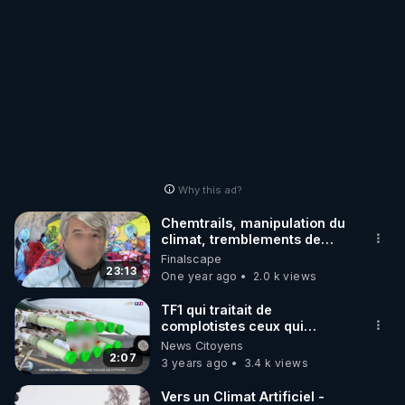
Why this ad?
Chemtrails, manipulation du
climat, tremblements de
terre, armes à énergie
Finalscape
dirigée:
23:13
One year ago
2.0 k views
TF1 qui traitait de
complotistes ceux qui
alertaient des chemtrails,
News Citoyens
mais TF1 a changé d'avis
2:07
3 years ago
3.4 k views
Vers un Climat Artificiel -