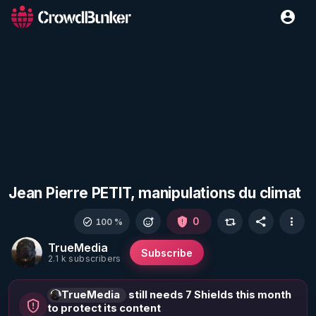
Jean Pierre PETIT, manipulations du climat
0
100 %
TrueMedia
Subscribe
2.1 k subscribers
TrueMedia
still needs 7 Shields this month
to protect its content