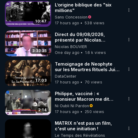
L’origine biblique des "six
▶ 30 jours gratuit sur l’application de méditation et 
millions"
Sans Concession
de bien-être ENVOL :

10:47
17 hours ago
538 views
Rendez-vous sur 
https://www.envol.app/code
 avec 
le code : REGENERE
Direct du 09/08/2026,
présenté par Nicolas
BOUVIER
Nicolas BOUVIER
3:33:35
One day ago
1.6 k views
Temoignage de Neophyte
sur les Meurtres Rituels Juifs
- Renegade Tribune - ITV
DataCenter
17:03
17 hours ago
70 views
Philippe, vacciné : «
monsieur Macron me dit
qu'il emmerde ma fille, donc
Ni Oubli Ni Pardon
moi je suis insulté »
2:14
17 hours ago
250 views
MATRIX n'est pas un film,
c'est une initiation !
Le Temps des Révélations