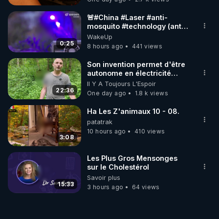
🚨#China #Laser #anti-
mosquito #technology (anti
#moustique) Photon Matrix
WakeUp
0:25
8 hours ago
441 views
Son invention permet d'être
autonome en électricité
avec un simple ruisseau
Il Y A Toujours L'Espoir
22:36
One day ago
1.8 k views
Ha Les Z'animaux 10 - 08.
patatrak
10 hours ago
410 views
3:08
Les Plus Gros Mensonges
sur le Cholestérol
Savoir plus
15:33
3 hours ago
64 views