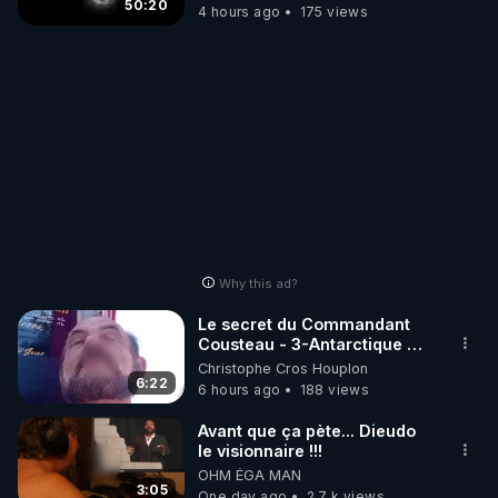
50:20
4 hours ago
175 views
Why this ad?
Le secret du Commandant
Cousteau - 3-Antarctique ou
l'une des deux portes des
Christophe Cros Houplon
enfers
6:22
6 hours ago
188 views
Avant que ça pète... Dieudo
le visionnaire !!!
OHM ÉGA MAN
3:05
One day ago
2.7 k views