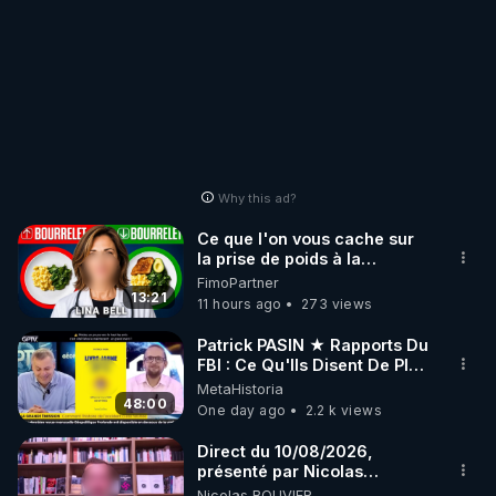
Why this ad?
Ce que l'on vous cache sur
la prise de poids à la
ménopause
FimoPartner
13:21
11 hours ago
273 views
Patrick PASIN ★ Rapports Du
FBI : Ce Qu'Ils Disent De Plus
Grave Sur Hitler
MetaHistoria
48:00
One day ago
2.2 k views
Direct du 10/08/2026,
présenté par Nicolas
BOUVIER
Nicolas BOUVIER