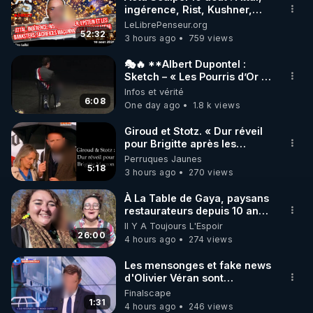
ingérence, Rist, Kushner,
🌱 INSTAGRAM

Epstein, sacrifices
LeLibrePenseur.org
maçonniques à Madagascar
52:32
3 hours ago
759 views
https://www.instagram.com/rdlr_thierrycasasnovas/
http://rgnr.li/instagram
🎭🔥 **Albert Dupontel :
Sketch – « Les Pourris d’Or »
🏆💰**
Infos et vérité
🌱 LA NEWSLETTER

6:08
One day ago
1.8 k views
Pour ne pas rater l’actualité RGNR (stages, 
Giroud et Stotz. « Dur réveil
pour Brigitte après les
http://rgnr.li/news
élections européennes ».
Perruques Jaunes
5:18
3 hours ago
270 views
🌱 VIDÉOS NON CENSURÉES SUR ODYSEE 

Toutes les vidéos Youtube sont aussi sur la 
À La Table de Gaya, paysans
restaurateurs depuis 10 ans
dans l'Ariège
Il Y A Toujours L'Espoir
http://rgnr.li/odysee
26:00
4 hours ago
274 views
🌱 LES STAGES EN PRÉSENTIEL

Les mensonges et fake news
d'Olivier Véran sont
maintenant légendaires.
Finalscape
http://rgnr.li/stages
1:31
4 hours ago
246 views