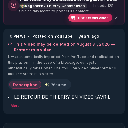
still needs 125
Regenere / Thierry Casasnovas
Shields this month to protect its content
Protect this video
10 views
Posted on YouTube 11 years ago
This video may be deleted on August 31, 2026 —
Protect this video
It was automatically imported from YouTube and replicated on
this platform.
In the case of a blockage, our system
automatically takes over. The YouTube video player remains
until the video is blocked.
Description
Résumé
🌱 LE RETOUR DE THIERRY EN VIDÉO (AVRIL 
2022)!

More
Découvrez la saison 2 des vidéos sur le nouveau 
https://www.rgnr.fr/presentation.html