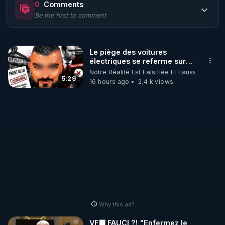
0
Comments
Be the first to comment
🌱 LE MAGAZINE RÉGÉNÈRE 

http://rgnr.li/ymag
Le piège des voitures
électriques se referme sur
🌱 LA BOUTIQUE DU MAGAZINE

les usagers !
Notre Réalité Est Falsifiée Et Fausse
Pour obtenir les anciens numéros que vous avez 
5:29
16 hours ago
2.4 k views
https://boutique.magazine-regenere.fr/
🌱 FIL TELEGRAM

Écoutez les podcasts gratuits de Thierry et les 
https://t.me/rgnr_fr
🌱 FACEBOOK

Why this ad?
http://rgnr.li/facebook
VF🟩 FAUCI ?! "Enfermez le