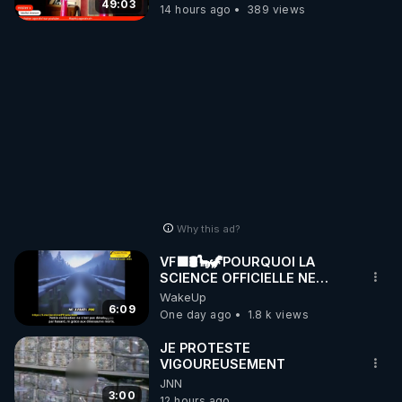
49:03
14 hours ago
389 views
Why this ad?
VF🟩🛢🦕🦖POURQUOI LA
SCIENCE OFFICIELLE NE
CONNAÎT-ELLE PAS LA VRAIE
WakeUp
ORIGINE DU PÉTROL -
6:09
One day ago
1.8 k views
Jocelyne Tr
JE PROTESTE
VIGOUREUSEMENT
JNN
3:00
12 hours ago