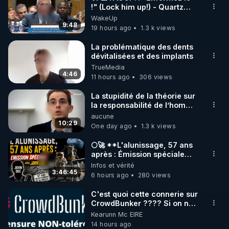
!" (Lock him up!) - Quartz
🌱 INSTAGRAM

Traduction
WakeUp
9:48
19 hours ago
1.3 k views
https://www.instagram.com/rdlr_thierrycasasnovas/
http://rgnr.li/instagram
La problématique des dents
dévitalisées et des implants
TrueMedia
🌱 LA NEWSLETTER

4:46
11 hours ago
306 views
Pour ne pas rater l’actualité RGNR (stages, 
La stupidité de la théorie sur
la responsabilité de l’homme
http://rgnr.li/news
concernant le dioxyde de
aucune
carbone.
10:29
One day ago
1.3 k views
🌱 VIDÉOS NON CENSURÉES SUR ODYSEE 

Toutes les vidéos Youtube sont aussi sur la 
🌕🚀 **L'alunissage, 57 ans
après : Émission spéciale
avec John Doe !** 👨 🚀✨
Infos et vérité
http://rgnr.li/odysee
3:46:45
6 hours ago
280 views
🌱 LES STAGES EN PRÉSENTIEL

C'est quoi cette connerie sur
CrowdBunker ???? Si on ne
peut plus publier, c'est un
Kearunn Mc EIRE
http://rgnr.li/stages
peu de la censure. Ne payez
14 hours ago