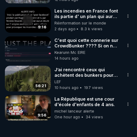
Les incendies en France font
ils partie d' un plan qui aurait
débuté le 11 septembre 2001
Réinformation sur le monde
?
9:16
2 days ago
8.3 k views
C'est quoi cette connerie sur
CrowdBunker ???? Si on ne
peut plus publier, c'est un
Kearunn Mc EIRE
peu de la censure. Ne payez
14 hours ago
pas les boucliers pour voir
mes vidéos, c'est une
J’ai rencontré ceux qui
arnaque parce que ma
achètent des bunkers pour
chaine et mon travail sont
survivre à la fin du monde
LEF
gratuits. Je préfère la voir
56:21
10 hours ago
197 views
mourir que de voir mes
abonnés(es) payer.
La République est une cour
CrowdBunker s'est tiré une
d'école d'enfants de 4 ans.
balle dans le pied sans nos
michel lanceur alerte
chaines CrowdBunker n'est
9:56
plus rien. Migrez vers les
One hour ago
34 views
autres sites comme "VK, X,
Odysee, et Tik-Tok", je vous
mettrai les liens en