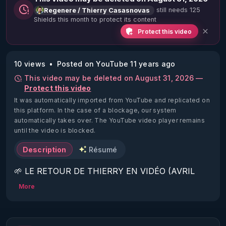
still needs 125
Regenere / Thierry Casasnovas
Shields this month to protect its content
Protect this video
10 views
Posted on YouTube 11 years ago
This video may be deleted on August 31, 2026 —
Protect this video
It was automatically imported from YouTube and replicated on
this platform.
In the case of a blockage, our system
automatically takes over. The YouTube video player remains
until the video is blocked.
Description
Résumé
🌱 LE RETOUR DE THIERRY EN VIDÉO (AVRIL 
2022)!

More
Découvrez la saison 2 des vidéos sur le nouveau 
https://www.rgnr.fr/presentation.html