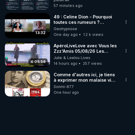
57 minutes ago
49 : Celine Dion - Pourquoi
toutes ces rumeurs ?
Enquête sous hypnose
Geohypnose
13:32
One day ago
1.2 k views
ApéroLiveLove avec Vous les
Zzz'Amis 05/08/26 Les
Zzz'Infos Bonheur de Leelou
Julie & Leelou Lives
4:05:56
14 hours ago
257 views
Comme d'autres ici, je tiens
à exprimer mon malaise vis-
à-vis des choix de l'équipe
Sonmi-877
CrowdBunker quant à
One hour ago
l'évolution de la plateforme.
Je ne serai pas aussi
véhément que JNN pour
retrouver la fonction
"Découvrir" mais le fait de
me voir imposé ce que je
regarde par un algoyrythme
m'est également