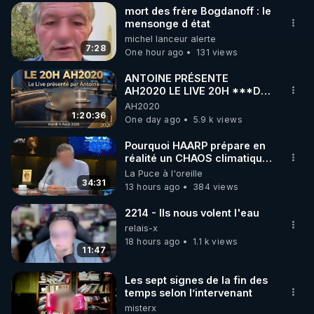
mort des frère Bogdanoff : le
▶ 30 jours gratuit sur l’application de méditation et 
mensonge d état
michel lanceur alerte
de bien-être ENVOL :

7:28
One hour ago
131 views
Rendez-vous sur 
https://www.envol.app/code
 avec 
le code : REGENERE
ANTOINE PRÉSENTE
AH2020 LE LIVE 20H ***DU
04/08/2026*** 📷LE
AH2020
GRAND RÉVEIL EST EN
1:20:36
One day ago
5.9 k views
MARCHE 📷
Pourquoi HAARP prépare en
réalité un CHAOS climatique,
on répond
La Puce à l'oreille
34:31
13 hours ago
384 views
2214 - Ils nous volent l'eau
relais-x
18 hours ago
1.1 k views
11:47
Les sept signes de la fin des
temps selon l’intervenant
misterx