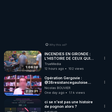
commentaires. Bisous la
famille.
Why this ad?
INCENDIES EN GIRONDE :
L'HISTOIRE DE CEUX QUI
SONT RESTÉS
TrueMedia
1:06:38
12 hours ago
102 views
Opération Gergovie :
‪@38resistancegauloise‬
‪@MarionSigautOfficiel‬
Nicolas BOUVIER
‪@gladysriifard5710‬ Laëtitia
2:25:21
One day ago
1.1 k views
ci se n'est pas une histoire
de pognon alors ?
patatrak