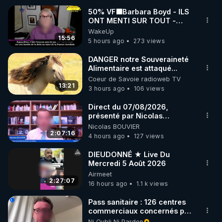
https://www.facebook.com/thierry.rgnr/
50% VF🟩Barbara Boyd - ILS
▶ Instagram  : 
ONT MENTI SUR TOUT -
Jocelyne Traduction
WakeUp
https://www.instagram.com/Thierrycasasnovas_rgn
15:56
5 hours ago
273 views
r
▶Twitter : 
https://twitter.com/thierrycas
DANGER notre Souveraineté
Alimentaire est attaqué...
Coeur de Savoie radioweb TV
13:21
3 hours ago
106 views
Direct du 07/08/2026,
présenté par Nicolas
BOUVIER
Nicolas BOUVIER
2:07:16
4 hours ago
127 views
DIEUDONNÉ ★ Live Du
Mercredi 5 Août 2026
Airmeet
2:27:07
16 hours ago
1.1 k views
Pass sanitaire : 126 centres
commerciaux concernés par
l'obligation dans toute la
Ni Oubli Ni Pardon