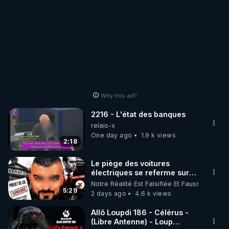
Why this ad?
2216 - L'état des banques
relais-x
One day ago
1.9 k views
2:18
Le piège des voitures
électriques se referme sur
les usagers !
Notre Réalité Est Falsifiée Et Fausse
5:29
2 days ago
4.6 k views
Allô Loupdi 186 - Célérus -
(Libre Antenne) - Loup