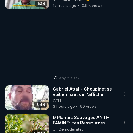
France
1:34
17 hours ago
3.9 k views
Why this ad?
Gabriel Attal - Choupinet se
voit en haut de l'affiche
CCH
6:44
3 hours ago
90 views
9 Plantes Sauvages ANTI-
FAMINE: ces Ressources
NUTRITIVES&MéDICINALES"gratuite
Un Démodérateur