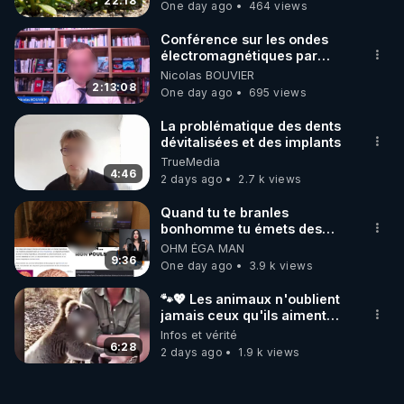
JARDIN&des Haies
22:18
One day ago
464 views
Conférence sur les ondes
électromagnétiques par
Grégoire Caustru et Bart de
Nicolas BOUVIER
Wever !
2:13:08
One day ago
695 views
La problématique des dents
dévitalisées et des implants
TrueMedia
4:46
2 days ago
2.7 k views
Quand tu te branles
bonhomme tu émets des
ondes ils ont juste omis de
OHM ÉGA MAN
t'expliquer
9:36
One day ago
3.9 k views
🐾💖 Les animaux n'oublient
jamais ceux qu'ils aiment…
🥹❤️
Infos et vérité
6:28
2 days ago
1.9 k views