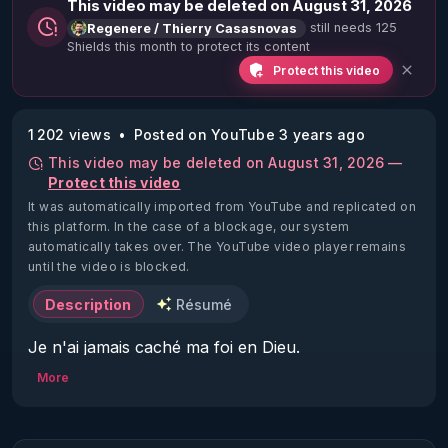
This video may be deleted on August 31, 2026
still needs 125
Regenere / Thierry Casasnovas
Shields this month to protect its content
Protect this video
1 202 views
Posted on YouTube 3 years ago
This video may be deleted on August 31, 2026 —
Protect this video
It was automatically imported from YouTube and replicated on
this platform.
In the case of a blockage, our system
automatically takes over. The YouTube video player remains
until the video is blocked.
Description
Résumé
Je n'ai jamais caché ma foi en Dieu. 

Malgré le fait que ma foi soit une partie 
More
fondamentale de ma vie et de qui je suis, ce sujet a 
pris finalement très peu de place dans mes vidéos. 

Mes partages à ce sujet sont relativement rares 