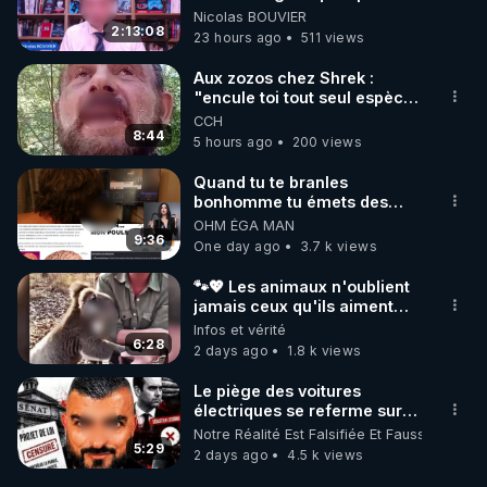
Grégoire Caustru et Bart de
Nicolas BOUVIER
Wever !
2:13:08
23 hours ago
511 views
Aux zozos chez Shrek :
"encule toi tout seul espèce
de mal polish"
CCH
8:44
5 hours ago
200 views
Quand tu te branles
bonhomme tu émets des
ondes ils ont juste omis de
OHM ÉGA MAN
t'expliquer
9:36
One day ago
3.7 k views
🐾💖 Les animaux n'oublient
jamais ceux qu'ils aiment…
🥹❤️
Infos et vérité
6:28
2 days ago
1.8 k views
Le piège des voitures
électriques se referme sur
les usagers !
Notre Réalité Est Falsifiée Et Fausse
5:29
2 days ago
4.5 k views