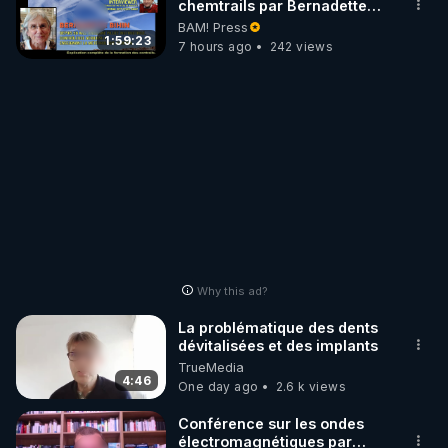
chemtrails par Bernadette
Bihin
BAM! Press
1:59:23
7 hours ago
242 views
Why this ad?
La problématique des dents
dévitalisées et des implants
TrueMedia
4:46
One day ago
2.6 k views
Conférence sur les ondes
électromagnétiques par