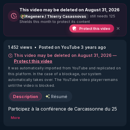
This video may be deleted on August 31, 2026
still needs 125
Regenere / Thierry Casasnovas
Shields this month to protect its content
Protect this video
1 452 views
Posted on YouTube 3 years ago
This video may be deleted on August 31, 2026 —
Protect this video
It was automatically imported from YouTube and replicated on
this platform.
In the case of a blockage, our system
automatically takes over. The YouTube video player remains
until the video is blocked.
Description
Résumé
Participez à la conférence de Carcassonne du 25 
février et venez affirmer votre attachement à la 
More
liberté d'expression et au choix éclairé :

▶ 
http://bit.ly/3Rfh5p1