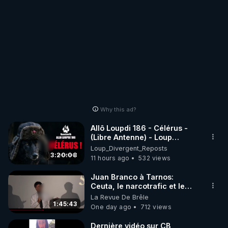
Why this ad?
Allô Loupdi 186 - Célérus -
(Libre Antenne) - Loup
Divergent 2026.08.06
Loup_Divergent_Reposts
3:20:08
11 hours ago
532 views
Juan Branco à Tarnos:
Ceuta, le narcotrafic et le
pouvoir en France
La Revue De Brêle
1:45:43
One day ago
712 views
Dernière vidéo sur CB