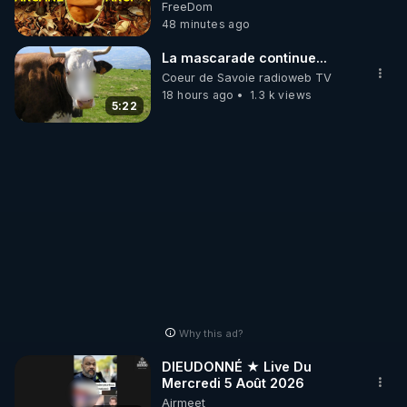
Arcanique documente les
FreeDom
https://www.instagram.com/Thierrycasasnovas_rgn
constructions des
48 minutes ago
r
administrateurs de niveau
humain. Cet article précise à
La mascarade continue...
quoi elles étaient destinées.
Coeur de Savoie radioweb TV
***
18 hours ago
1.3 k views
https://naradigmshift.substack.com/p
5:22
architects-above-the-
architects
Why this ad?
DIEUDONNÉ ★ Live Du
Mercredi 5 Août 2026
Airmeet