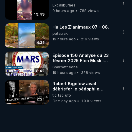
Excaliburnes
9 hours ago
788 views
19:49
Ha Les Z'animaux 07 - 08.
patatrak
19 hours ago
219 views
4:35
Episode 156 Analyse du 23
février 2025 Elon Musk :
Houston , on a un problème !
Sherpatheone
8:42
19 hours ago
328 views
Robert Bigelow avait
débriefer le pédophile
génocidaire de donald j
tic tac ufo
trump
2:21
One day ago
1.0 k views