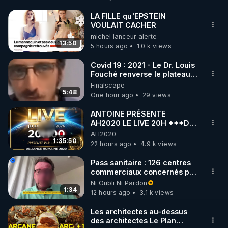
Détoxification" de Robert Morse dans sa nouvelle 
édition améliorée :

LA FILLE qu'EPSTEIN
VOULAIT CACHER
▶ 
https://www.rgnr.fr/produit.html?specif=1
michel lanceur alerte
13:50
5 hours ago
1.0 k views
Découvrez l'extracteur REVO 830 Kuvings  avec le 
code réduction de 10 % sur toute la boutique 
Covid 19 : 2021 - Le Dr. Louis
Fouché renverse le plateau
Warmcook:

de CNews !
Finalscape
▶ Code REGENERE10 // Rendez vous sur 
5:48
One hour ago
29 views
https://www.warmcook.com/14-kuvings
ANTOINE PRÉSENTE
AH2020 LE LIVE 20H ***DU
Méditez avec l'incroyable application de 
06/08/2026***
AH2020
régénération, Envol.app

1:35:50
22 hours ago
4.9 k views
▶ Code REGENERE // Rendez vous sur 
https://www.envol.app/code
Pass sanitaire : 126 centres
commerciaux concernés par
________________

l'obligation dans toute la
Ni Oubli Ni Pardon
▶ Telegram : 
https://t.me/rgnr_fr
France
1:34
12 hours ago
3.1 k views
▶ Facebook : 
https://www.facebook.com/thierry.rgnr/
Les architectes au-dessus
des architectes Le Plan
▶ Instagram  : 