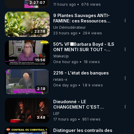
2:27:07
11 hours ago
676 views
9 Plantes Sauvages ANTI-
FAMINE: ces Ressources
NUTRITIVES&MéDICINALES"gratuite
Un Démodérateur
JARDIN&des Haies
22:18
23 hours ago
294 views
50% VF🟩Barbara Boyd - ILS
ONT MENTI SUR TOUT -
Jocelyne Traduction
WakeUp
15:56
One hour ago
18 views
2216 - L'état des banques
relais-x
One day ago
1.8 k views
2:18
Dieudonné - LE
CHANGEMENT C'EST
MAINTENANT
LEF
3:48
17 hours ago
951 views
Distinguer les contrails des