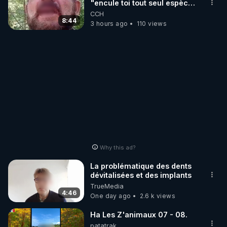
"encule toi tout seul espèce
de mal polish"
CCH
8:44
3 hours ago
110 views
Why this ad?
La problématique des dents
dévitalisées et des implants
TrueMedia
4:46
One day ago
2.6 k views
Ha Les Z'animaux 07 - 08.
patatrak