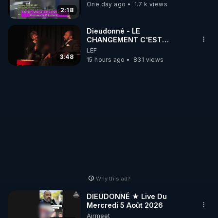
One day ago
1.7 k views
https://www.instagram.com/Thierrycasasnovas_rgn
2:18
r
Dieudonné - LE
CHANGEMENT C'EST
MAINTENANT
LEF
3:48
15 hours ago
831 views
Why this ad?
DIEUDONNÉ ★ Live Du
Mercredi 5 Août 2026
Airmeet