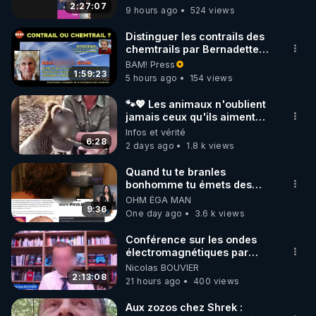
2:27:07
9 hours ago
524 views
Distinguer les contrails des
chemtrails par Bernadette
Bihin
BAM! Press
1:59:23
5 hours ago
154 views
🐾💖 Les animaux n'oublient
jamais ceux qu'ils aiment…
🥹❤️
Infos et vérité
6:28
2 days ago
1.8 k views
Quand tu te branles
bonhomme tu émets des
ondes ils ont juste omis de
OHM ÉGA MAN
t'expliquer
9:36
One day ago
3.6 k views
Conférence sur les ondes
électromagnétiques par
Grégoire Caustru et Bart de
Nicolas BOUVIER
Wever !
2:13:08
21 hours ago
400 views
Aux zozos chez Shrek :