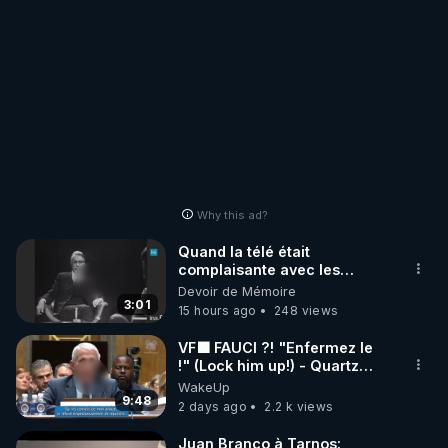
Why this ad?
Quand la télé était
complaisante avec les
pédophiles
Devoir de Mémoire
3:01
15 hours ago
248 views
VF🟩 FAUCI ?! "Enfermez le
!" (Lock him up!) - Quartz
Traduction
WakeUp
9:48
2 days ago
2.2 k views
Juan Branco à Tarnos: