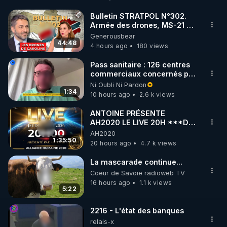
Détoxification" de Robert Morse dans sa nouvelle 
édition améliorée :

Bulletin STRATPOL N°302.
Armée des drones, MS-21 en
▶ 
https://www.rgnr.fr/produit.html?specif=1
série, missiles coréens.
Generousbear
07.08.2026.
44:48
4 hours ago
180 views
Découvrez l'extracteur REVO 830 Kuvings  avec le 
code réduction de 10 % sur toute la boutique 
Pass sanitaire : 126 centres
commerciaux concernés par
Warmcook:

l'obligation dans toute la
Ni Oubli Ni Pardon
▶ Code REGENERE10 // Rendez vous sur 
France
1:34
10 hours ago
2.6 k views
https://www.warmcook.com/14-kuvings
ANTOINE PRÉSENTE
AH2020 LE LIVE 20H ***DU
Méditez avec l'incroyable application de 
06/08/2026***
AH2020
régénération, Envol.app

1:35:50
20 hours ago
4.7 k views
▶ Code REGENERE // Rendez vous sur 
https://www.envol.app/code
La mascarade continue...
________________

Coeur de Savoie radioweb TV
16 hours ago
1.1 k views
▶ Telegram : 
https://t.me/rgnr_fr
5:22
▶ Facebook : 
https://www.facebook.com/thierry.rgnr/
2216 - L'état des banques
▶ Instagram  : 
relais-x