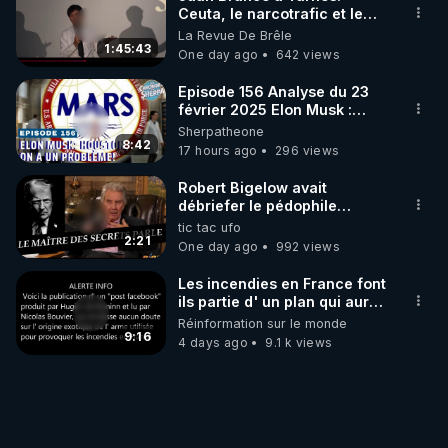
Ceuta, le narcotrafic et le
pouvoir en France
La Revue De Brêle
1:45:43
One day ago
642 views
Episode 156 Analyse du 23
février 2025 Elon Musk :
Houston , on a un problème !
Sherpatheone
8:42
17 hours ago
296 views
Robert Bigelow avait
débriefer le pédophile
génocidaire de donald j
tic tac ufo
trump
2:21
One day ago
992 views
Les incendies en France font
ils partie d' un plan qui aurait
débuté le 11 septembre 2001
Réinformation sur le monde
?
9:16
4 days ago
9.1 k views