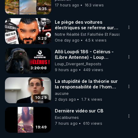
17 hours ago
163 views
4:35
Le piège des voitures
électriques se referme sur
les usagers !
Notre Réalité Est Falsifiée Et Fausse
5:29
One day ago
4.5 k views
Allô Loupdi 186 - Célérus -
(Libre Antenne) - Loup
Divergent 2026.08.06
Loup_Divergent_Reposts
3:20:08
9 hours ago
449 views
La stupidité de la théorie sur
la responsabilité de l’homme
concernant le dioxyde de
aucune
carbone.
10:29
2 days ago
1.7 k views
Dernière vidéo sur CB
Excaliburnes
7 hours ago
610 views
19:49