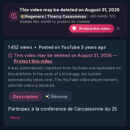
This video may be deleted on August 31, 2026
still needs 125
Regenere / Thierry Casasnovas
Shields this month to protect its content
Protect this video
1 452 views
Posted on YouTube 3 years ago
This video may be deleted on August 31, 2026 —
Protect this video
It was automatically imported from YouTube and replicated on
this platform.
In the case of a blockage, our system
automatically takes over. The YouTube video player remains
until the video is blocked.
Description
Résumé
Participez à la conférence de Carcassonne du 25 
février et venez affirmer votre attachement à la 
More
liberté d'expression et au choix éclairé :

▶ 
http://bit.ly/3Rfh5p1