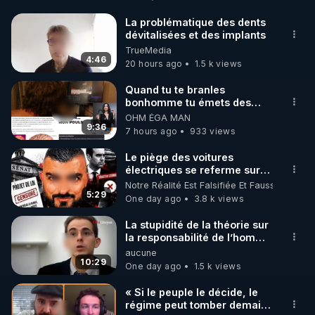
Détoxification" de Robert Morse dans sa nouvelle 
édition améliorée :

La problématique des dents
dévitalisées et des implants
▶ 
https://www.rgnr.fr/produit.html?specif=1
TrueMedia
4:46
20 hours ago
1.5 k views
Découvrez l'extracteur REVO 830 Kuvings  avec le 
code réduction de 10 % sur toute la boutique 
Quand tu te branles
bonhomme tu émets des
Warmcook:

ondes ils ont juste omis de
OHM ÉGA MAN
▶ Code REGENERE10 // Rendez vous sur 
t'expliquer
9:36
7 hours ago
933 views
https://www.warmcook.com/14-kuvings
Le piège des voitures
électriques se referme sur
Méditez avec l'incroyable application de 
les usagers !
Notre Réalité Est Falsifiée Et Fausse
régénération, Envol.app

5:29
One day ago
3.8 k views
▶ Code REGENERE // Rendez vous sur 
https://www.envol.app/code
La stupidité de la théorie sur
la responsabilité de l’homme
________________

concernant le dioxyde de
aucune
▶ Telegram : 
https://t.me/rgnr_fr
carbone.
10:29
One day ago
1.5 k views
▶ Facebook : 
https://www.facebook.com/thierry.rgnr/
« Si le peuple le décide, le
régime peut tomber demain !
▶ Instagram  : 