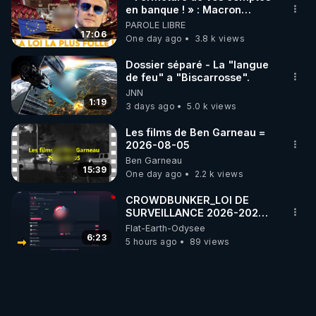
en banque ! » : Macron
impose une loi folle !
PAROLE LIBRE
17:06
One day ago
3.8 k views
Dossier séparé - La "langue
de feu" a "Biscarrosse".
JNN
1:19
3 days ago
5.0 k views
Les films de Ben Garneau =
2026-08-05
Ben Garneau
15:39
One day ago
2.2 k views
CROWDBUNKER_LOI DE
SURVEILLANCE 2026-2027
DES RESEAUX SOCIAUX -
Flat-Earth-Odysee
FERMETURE DE COMPTES A
6:23
5 hours ago
89 views
VENIR ?