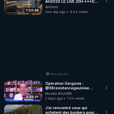
AH2020 LE LIVE 20H ***DU
04/08/2026*** 📷LE
AH2020
GRAND RÉVEIL EST EN
1:20:36
One day ago
6.3 k views
MARCHE 📷
Why this ad?
Opération Gergovie :
‪@38resistancegauloise‬
‪@MarionSigautOfficiel‬
Nicolas BOUVIER
‪@gladysriifard5710‬ Laëtitia
2:25:21
2 days ago
1.4 k views
J’ai rencontré ceux qui
achètent des bunkers pour