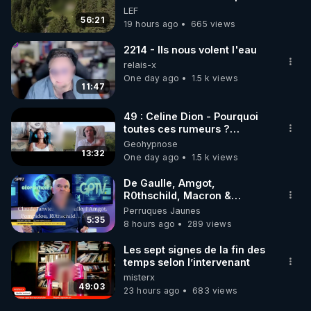
survivre à la fin du monde
LEF
56:21
19 hours ago
665 views
2214 - Ils nous volent l'eau
relais-x
One day ago
1.5 k views
11:47
49 : Celine Dion - Pourquoi
toutes ces rumeurs ?
Enquête sous hypnose
Geohypnose
13:32
One day ago
1.5 k views
De Gaulle, Amgot,
R0thschild, Macron &
Pompidou… Macron Claude
Perruques Jaunes
Janvier, GPTV, 18 X 2024
5:35
8 hours ago
289 views
Les sept signes de la fin des
temps selon l’intervenant
misterx
49:03
23 hours ago
683 views