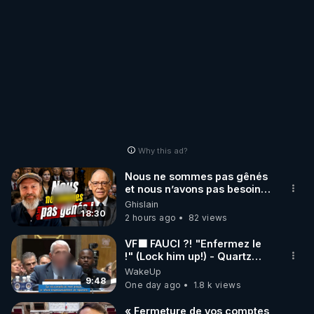
Why this ad?
Nous ne sommes pas gênés
et nous n’avons pas besoin
de nous excuser ! #jw
Ghislain
#jehovah #collegecentral
18:30
2 hours ago
82 views
VF🟩 FAUCI ?! "Enfermez le
!" (Lock him up!) - Quartz
Traduction
WakeUp
9:48
One day ago
1.8 k views
« Fermeture de vos comptes