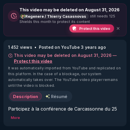
This video may be deleted on August 31, 2026
still needs 125
Regenere / Thierry Casasnovas
Shields this month to protect its content
Protect this video
1 452 views
Posted on YouTube 3 years ago
This video may be deleted on August 31, 2026 —
Protect this video
It was automatically imported from YouTube and replicated on
this platform.
In the case of a blockage, our system
automatically takes over. The YouTube video player remains
until the video is blocked.
Description
Résumé
Participez à la conférence de Carcassonne du 25 
février et venez affirmer votre attachement à la 
More
liberté d'expression et au choix éclairé :

▶ 
http://bit.ly/3Rfh5p1