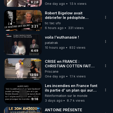
6:28
One day ago
1.5 k views
Robert Bigelow avait
débriefer le pédophile
génocidaire de donald j
tic tac ufo
trump
2:21
6 hours ago
331 views
voila l'euthanasie !
patatrak
10 hours ago
832 views
4:49
CRISE en FRANCE :
CHRISTIAN COTTEN FAIT
une étrange découverte
Priscane
12:55
One day ago
1.1 k views
Les incendies en France font
ils partie d' un plan qui aurait
débuté le 11 septembre 2001
Réinformation sur le monde
?
9:16
3 days ago
8.7 k views
ANTOINE PRÉSENTE