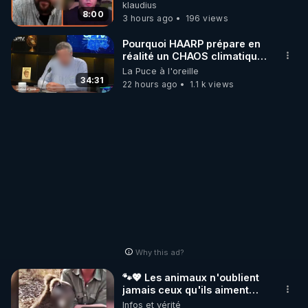
»
klaudius
https://www.instagram.com/Thierrycasasnovas_rgn
8:00
3 hours ago
196 views
r
Pourquoi HAARP prépare en
réalité un CHAOS climatique,
on répond
La Puce à l'oreille
34:31
22 hours ago
1.1 k views
Why this ad?
🐾💖 Les animaux n'oublient
jamais ceux qu'ils aiment…
🥹❤️
Infos et vérité