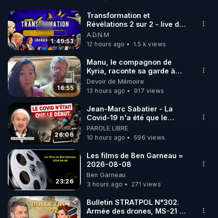
http://rgnr.li/facebook
Transformation et
Révélations 2 sur 2 - live du
🌱 INSTAGRAM

07/08/26
A.D.N.M
1:49:53
12 hours ago
1.5 k views
https://www.instagram.com/rdlr_thierrycasasnovas/
http://rgnr.li/instagram
Manu, le compagnon de
Kyria, raconte sa garde à
vue musclée. PARTAGEZ!
Devoir de Mémoire
🌱 LA NEWSLETTER

16:55
13 hours ago
917 views
Pour ne pas rater l’actualité RGNR (stages, 
Jean-Marc Sabatier - La
Covid-19 n'a été que le
http://rgnr.li/news
début - L'ARNm & l'ARNm-aa
PAROLE LIBRE
jusqu où auront-t-il ?
26:06
10 hours ago
596 views
🌱 VIDÉOS NON CENSURÉES SUR ODYSEE 

Toutes les vidéos Youtube sont aussi sur la 
Les films de Ben Garneau =
2026-08-08
Ben Garneau
http://rgnr.li/odysee
23:26
3 hours ago
271 views
🌱 LES STAGES EN PRÉSENTIEL

Bulletin STRATPOL N°302.
Armée des drones, MS-21 en