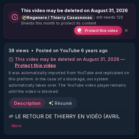
This video may be deleted on August 31, 2026
still needs 125
Regenere / Thierry Casasnovas
Shields this month to protect its content
Protect this video
38 views
Posted on YouTube 6 years ago
This video may be deleted on August 31, 2026 —
Protect this video
It was automatically imported from YouTube and replicated on
this platform.
In the case of a blockage, our system
automatically takes over. The YouTube video player remains
until the video is blocked.
Description
Résumé
🌱 LE RETOUR DE THIERRY EN VIDÉO (AVRIL 
2022)!

More
Découvrez la saison 2 des vidéos sur le nouveau 