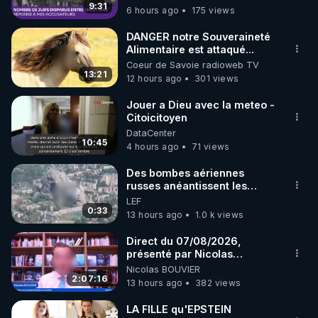
9:31
6 hours ago
175 views
code : REGENERE10

DANGER notre Souveraineté
▶ 30 jours gratuit sur l’application de méditation et 
Alimentaire est attaqué...
Coeur de Savoie radioweb TV
de bien-être ENVOL :

13:21
12 hours ago
301 views
Rendez-vous sur 
https://www.envol.app/code
 avec 
le code : REGENERE
Jouer a Dieu avec la meteo -
Citoicitoyen
DataCenter
10:45
4 hours ago
71 views
Des bombes aériennes
russes anéantissent les
centres de contrôle de
LEF
drones de 3 brigades
0:33
13 hours ago
1.0 k views
ukrainienne
Direct du 07/08/2026,
présenté par Nicolas
BOUVIER
Nicolas BOUVIER
2:07:16
13 hours ago
382 views
LA FILLE qu'EPSTEIN