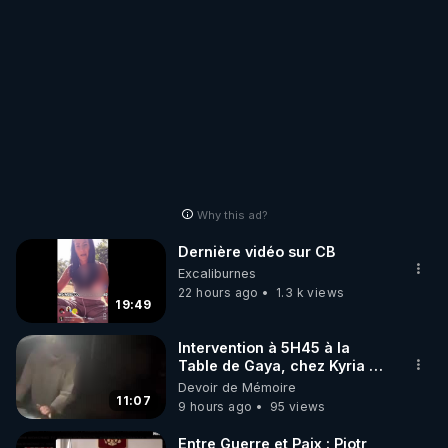
Why this ad?
Dernière vidéo sur CB
Excaliburnes
22 hours ago
1.3 k views
19:49
Intervention à 5H45 à la
Table de Gaya, chez Kyria et
Manu. 6/08/2026 PARTAGEZ
Devoir de Mémoire
!
11:07
9 hours ago
95 views
Entre Guerre et Paix : Piotr