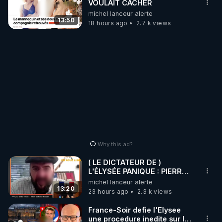
VOULAIT CACHER
michel lanceur alerte
13:50
18 hours ago
2.7 k views
Why this ad?
( LE DICTATEUR DE )
L'ÉLYSÉE PANIQUE : PIERRE
GUILLAUME MERCADAL
michel lanceur alerte
BALANCE TOUT
13:20
23 hours ago
2.3 k views
France-Soir defie l'Elysee
une procedure inedite sur la