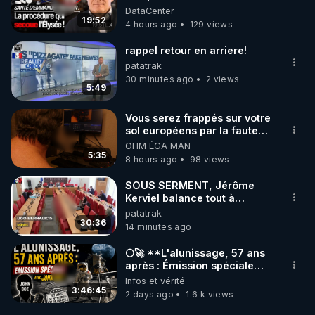
sante du president - Nexus
DataCenter
19:52
4 hours ago
129 views
rappel retour en arriere!
patatrak
30 minutes ago
2 views
5:49
Vous serez frappés sur votre
sol européens par la faute
des dirigeants qui s'en
OHM ÉGA MAN
mettent dans le nez
5:35
8 hours ago
98 views
SOUS SERMENT, Jérôme
Kerviel balance tout à
l'Assemblée !.0.00-
patatrak
30:36
14 minutes ago
🌕🚀 **L'alunissage, 57 ans
après : Émission spéciale
avec John Doe !** 👨 🚀✨
Infos et vérité
3:46:45
2 days ago
1.6 k views