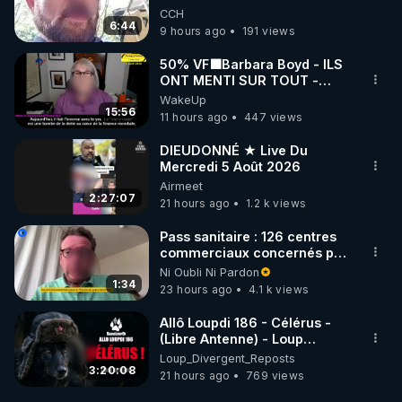
CCH
6:44
9 hours ago
191 views
50% VF🟩Barbara Boyd - ILS
ONT MENTI SUR TOUT -
Jocelyne Traduction
WakeUp
15:56
11 hours ago
447 views
DIEUDONNÉ ★ Live Du
Mercredi 5 Août 2026
Airmeet
2:27:07
21 hours ago
1.2 k views
Pass sanitaire : 126 centres
commerciaux concernés par
l'obligation dans toute la
Ni Oubli Ni Pardon
France
1:34
23 hours ago
4.1 k views
Allô Loupdi 186 - Célérus -
(Libre Antenne) - Loup
Divergent 2026.08.06
Loup_Divergent_Reposts
3:20:08
21 hours ago
769 views