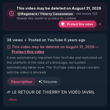
This video may be deleted on August 31, 2026
still needs 125
Regenere / Thierry Casasnovas
Shields this month to protect its content
Protect this video
38 views
Posted on YouTube 6 years ago
This video may be deleted on August 31, 2026 —
Protect this video
It was automatically imported from YouTube and replicated on
this platform.
In the case of a blockage, our system
automatically takes over. The YouTube video player remains
until the video is blocked.
Description
Résumé
🌱 LE RETOUR DE THIERRY EN VIDÉO (AVRIL 
2022)!

More
Découvrez la saison 2 des vidéos sur le nouveau 