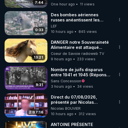
7:44
One hour ago
11 views
code : REGENERE10

Des bombes aériennes
▶ 30 jours gratuit sur l’application de méditation et 
russes anéantissent les
centres de contrôle de
LEF
de bien-être ENVOL :

drones de 3 brigades
0:33
10 hours ago
845 views
Rendez-vous sur 
https://www.envol.app/code
 avec 
ukrainienne
le code : REGENERE
DANGER notre Souveraineté
Alimentaire est attaqué...
Coeur de Savoie radioweb TV
13:21
9 hours ago
233 views
Nombre de juifs disparus
entre 1941 et 1945 (Réponse
à mes accusateurs)
Sans Concession
9:31
3 hours ago
34 views
Direct du 07/08/2026,
présenté par Nicolas
BOUVIER
Nicolas BOUVIER
2:07:16
10 hours ago
312 views
ANTOINE PRÉSENTE