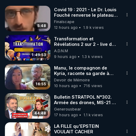
http://rgnr.li/facebook
Covid 19 : 2021 - Le Dr. Louis
Fouché renverse le plateau
🌱 INSTAGRAM

de CNews !
Finalscape
5:48
12 hours ago
1.9 k views
https://www.instagram.com/rdlr_thierrycasasnovas/
http://rgnr.li/instagram
Transformation et
Révélations 2 sur 2 - live du
07/08/26
A.D.N.M
🌱 LA NEWSLETTER

1:49:53
9 hours ago
1.3 k views
Pour ne pas rater l’actualité RGNR (stages, 
Manu, le compagnon de
Kyria, raconte sa garde à
http://rgnr.li/news
vue musclée. PARTAGEZ!
Devoir de Mémoire
16:55
10 hours ago
716 views
🌱 VIDÉOS NON CENSURÉES SUR ODYSEE 

Toutes les vidéos Youtube sont aussi sur la 
Bulletin STRATPOL N°302.
Armée des drones, MS-21 en
série, missiles coréens.
Generousbear
http://rgnr.li/odysee
07.08.2026.
44:48
17 hours ago
1.1 k views
🌱 LES STAGES EN PRÉSENTIEL

LA FILLE qu'EPSTEIN
VOULAIT CACHER