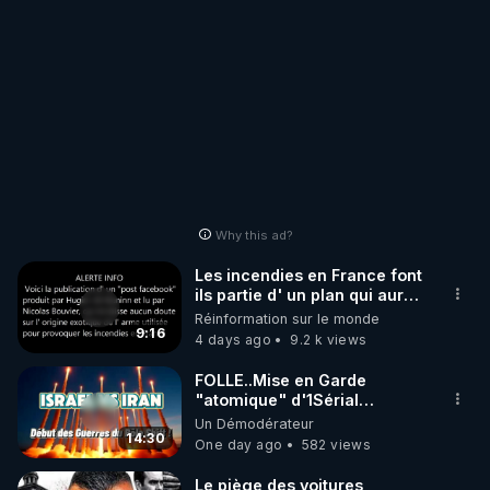
Why this ad?
Les incendies en France font
ils partie d' un plan qui aurait
débuté le 11 septembre 2001
Réinformation sur le monde
?
9:16
4 days ago
9.2 k views
FOLLE..Mise en Garde
"atomique" d'1Sérial
Lanceur d'ALERTES
Un Démodérateur
combinant
14:30
One day ago
582 views
"Théories"&"Faits
Accomplis"
Le piège des voitures