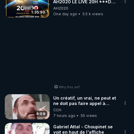
AH2020 LE LIVE 20H ***DU
06/08/2026***
AH2020
1:35:50
One day ago
5.5 k views
Why this ad?
Un créatif, un vrai, ne peut et
ne doit pas faire appel à
l'intelligence artificielle
CCH
5:09
7 hours ago
55 views
Gabriel Attal - Choupinet se
voit en haut de l'affiche