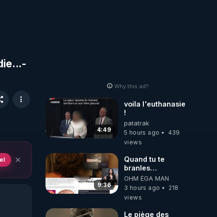
ie...-
Why this ad?
voila l'euthanasie
!
patatrak
4:49
5 hours ago
439
views
Quand tu te
el
branles
bonhomme tu
OHM ÉGA MAN
émets des ondes
9:36
3 hours ago
218
ils ont juste omis
views
de t'expliquer
Le piège des