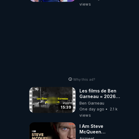
Macron Claude
views
Janvier, GPTV, 18
X 2024
Why this ad?
Les films de Ben
Garneau = 2026-
08-05
Ben Garneau
15:39
One day ago
2.1 k
views
I Am Steve
McQueen
⎮Documentaire
Airmeet