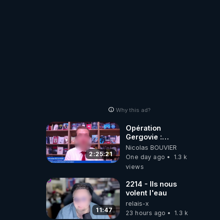
RÉVEIL EST EN
MARCHE 📷
Why this ad?
Opération
Gergovie :
‪@38resistancegauloise‬
Nicolas BOUVIER
‪@MarionSigautOfficiel‬
2:25:21
One day ago
1.3 k
‪@gladysriifard5710‬
views
Laëtitia
2214 - Ils nous
volent l'eau
relais-x
11:47
23 hours ago
1.3 k