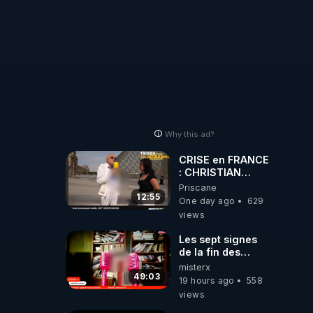
Why this ad?
CRISE en FRANCE
: CHRISTIAN
COTTEN FAIT une
Priscane
étrange
12:55
One day ago
629
découverte
views
Les sept signes
de la fin des
temps selon
misterx
l’intervenant
49:03
19 hours ago
558
views