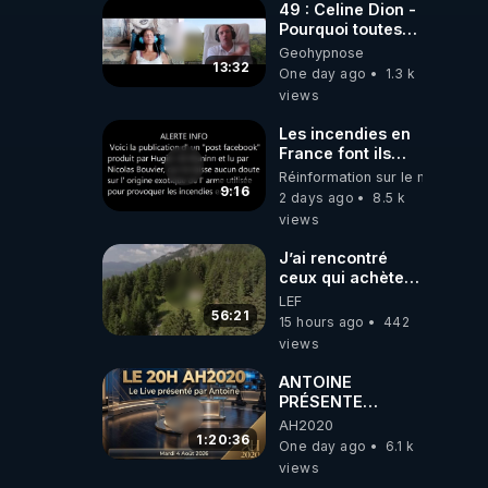
49 : Celine Dion -
Pourquoi toutes
ces rumeurs ?
Geohypnose
Enquête sous
13:32
One day ago
1.3 k
hypnose
views
Les incendies en
France font ils
partie d' un plan
Réinformation sur le monde
qui aurait débuté
9:16
2 days ago
8.5 k
le 11 septembre
views
2001 ?
J’ai rencontré
ceux qui achètent
des bunkers pour
LEF
survivre à la fin
56:21
15 hours ago
442
du monde
views
ANTOINE
PRÉSENTE
AH2020 LE LIVE
AH2020
20H ***DU
1:20:36
One day ago
6.1 k
04/08/2026***
views
📷LE GRAND