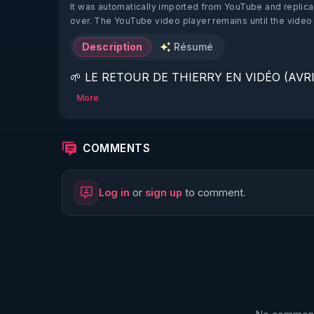
It was automatically imported from YouTube and replica
over. The YouTube video player remains until the video
Description
Résumé
🌱 LE RETOUR DE THIERRY EN VIDÉO (AVRIL
More
https://www.rgnr.fr/presentation.html
🌱 LE MAGAZINE RÉGÉNÈRE 

COMMENTS
http://rgnr.li/ymag
Log in
or
sign up
to comment.
🌱 LA BOUTIQUE DU MAGAZINE

https://boutique.magazine-regenere.fr/
🌱 FIL TELEGRAM

https://t.me/rgnr_fr