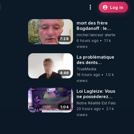
Log in
mort des frère
Bogdanoff : le
mensonge d état
michel lanceur alerte
7:28
6 hours ago
1.1 k
views
La problématique
des dents
dévitalisées et
TrueMedia
des implants
4:46
16 hours ago
1.0 k
views
Loi Lagleize: Vous
ne posséderez
plus rien et vous
Notre Réalité Est Falsifiée Et F
serez heureux !
1:04
20 hours ago
2.1 k
views