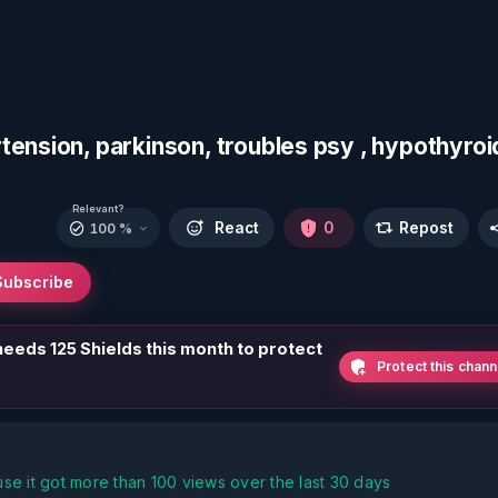
ension, parkinson, troubles psy , hypothyroid
Relevant?
React
0
Repost
100 %
Subscribe
 needs 125 Shields this month to protect
Protect this chann
se it got more than 100 views over the last 30 days