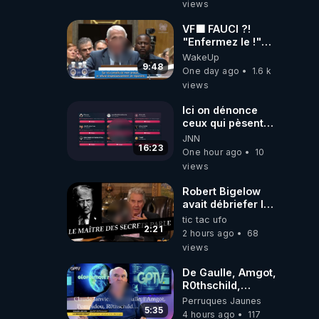
views
VF🟩 FAUCI ?!
"Enfermez le !"
(Lock him up!) -
WakeUp
Quartz Traduction
9:48
One day ago
1.6 k
views
Ici on dénonce
ceux qui pèsent
sur le serveur en
JNN
Go
16:23
One hour ago
10
views
Robert Bigelow
avait débriefer le
pédophile
tic tac ufo
génocidaire de
2:21
2 hours ago
68
donald j trump
views
De Gaulle, Amgot,
R0thschild,
Macron &
Perruques Jaunes
Pompidou…
5:35
4 hours ago
117