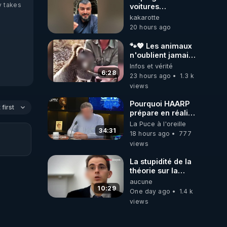
y takes
voitures
électriques se
kakarotte
referme sur les
20 hours ago
usagers !
https://youtu.be/B3ZA05fr
🐾💖 Les animaux
si=vqDQssWXfRv-
n'oublient jamais
NFqL
ceux qu'ils
Infos et vérité
aiment… 🥹❤️
6:28
23 hours ago
1.3 k
views
Pourquoi HAARP
first
prépare en réalité
un CHAOS
La Puce à l'oreille
climatique, on
34:31
18 hours ago
777
répond
views
La stupidité de la
théorie sur la
responsabilité de
aucune
l’homme
10:29
One day ago
1.4 k
concernant le
views
dioxyde de
carbone.