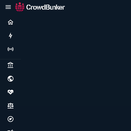
Current
Rushes
Live
Politics & institutions
World & geopolitics
Health, food & wellbeing
Society, justice & freedoms
Economy, environment & technology