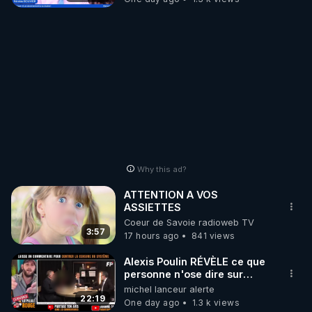
Why this ad?
ATTENTION A VOS
ASSIETTES
Coeur de Savoie radioweb TV
3:57
17 hours ago
841 views
Alexis Poulin RÉVÈLE ce que
personne n'ose dire sur
l'Union européenne (C'est
michel lanceur alerte
explosif)
22:19
One day ago
1.3 k views