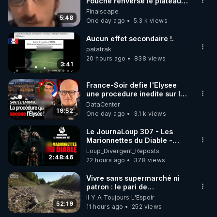
marque SANA : 

Fouché renverse le plateau
de CNews !
Finalscape
Rendez-vous sur 
http://rgnr.li/lechoubrave
 avec le 
5:48
One day ago
5.3 k views
code : REGENERE10

Aucun effet secondaire !.
▶ 30 jours gratuit sur l’application de méditation et 
patatrak
de bien-être ENVOL :

20 hours ago
838 views
3:41
Rendez-vous sur 
https://www.envol.app/code
 avec 
le code : REGENERE
France-Soir defie l'Elysee
une procedure inedite sur la
sante du president - Nexus
DataCenter
19:52
One day ago
3.1 k views
Le JournaLoup 307 - Les
Marionnettes du Diable -
Loup Divergent 2026.08.07
Loup_Divergent_Reposts
2:48:46
22 hours ago
378 views
Vivre sans supermarché ni
patron : le pari de
l’autonomie
Il Y A Toujours L'Espoir
52:19
11 hours ago
252 views