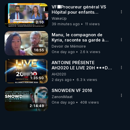
VF🟩Procureur général VS
Hôpital pour enfants
concernant opérations de
WakeUp
transition de mineurs-Joc Tr
2:10
39 minutes ago
11 views
Manu, le compagnon de
Kyria, raconte sa garde à
vue musclée. PARTAGEZ!
Devoir de Mémoire
16:55
One day ago
2.6 k views
ANTOINE PRÉSENTE
AH2020 LE LIVE 20H ***DU
06/08/2026***
AH2020
1:35:50
2 days ago
6.3 k views
SNOWDEN VF 2016
ZanoniMaat
One day ago
408 views
2:14:49