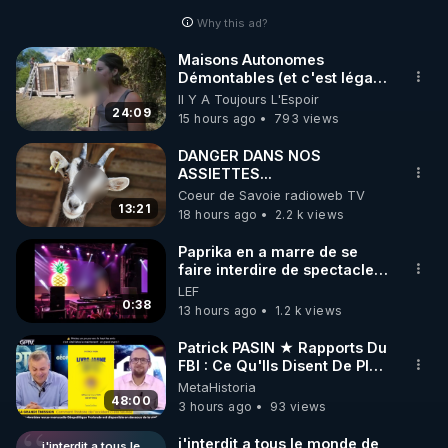
Why this ad?
http://rgnr.li/facebook
Maisons Autonomes
Démontables (et c'est légal).
🌱 INSTAGRAM

Visite éco village en
Il Y A Toujours L'Espoir
Bretagne
24:09
15 hours ago
793 views
https://www.instagram.com/rdlr_thierrycasasnovas/
http://rgnr.li/instagram
DANGER DANS NOS
ASSIETTES...
Coeur de Savoie radioweb TV
🌱 LA NEWSLETTER

13:21
18 hours ago
2.2 k views
Pour ne pas rater l’actualité RGNR (stages, 
Paprika en a marre de se
faire interdire de spectacle.
http://rgnr.li/news
Elle décide donc de devenir
LEF
DJ !
0:38
13 hours ago
1.2 k views
🌱 VIDÉOS NON CENSURÉES SUR ODYSEE 

Toutes les vidéos Youtube sont aussi sur la 
Patrick PASIN ★ Rapports Du
FBI : Ce Qu'Ils Disent De Plus
Grave Sur Hitler
MetaHistoria
http://rgnr.li/odysee
48:00
3 hours ago
93 views
🌱 LES STAGES EN PRÉSENTIEL

j'interdit a tous le monde de
j'interdit a tous le