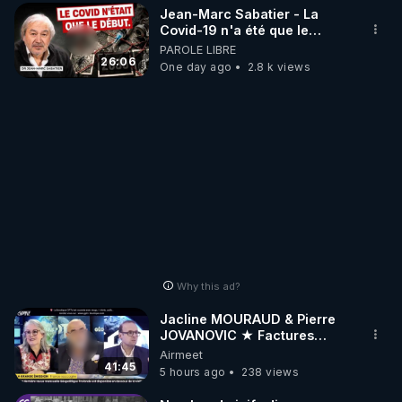
Jean-Marc Sabatier - La
Covid-19 n'a été que le
début - L'ARNm & l'ARNm-aa
PAROLE LIBRE
jusqu où auront-t-il ?
26:06
One day ago
2.8 k views
Why this ad?
Jacline MOURAUD & Pierre
JOVANOVIC ★ Factures
Impayées : Où Est Passé Le
Airmeet
Pognon ?
41:45
5 hours ago
238 views