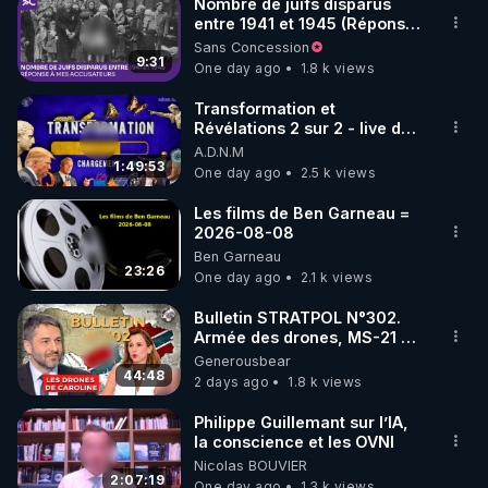
Nombre de juifs disparus
entre 1941 et 1945 (Réponse
à mes accusateurs)
Sans Concession
9:31
One day ago
1.8 k views
Transformation et
Révélations 2 sur 2 - live du
07/08/26
A.D.N.M
1:49:53
One day ago
2.5 k views
Les films de Ben Garneau =
2026-08-08
Ben Garneau
23:26
One day ago
2.1 k views
Bulletin STRATPOL N°302.
Armée des drones, MS-21 en
série, missiles coréens.
Generousbear
07.08.2026.
44:48
2 days ago
1.8 k views
Philippe Guillemant sur l’IA,
la conscience et les OVNI
Nicolas BOUVIER
2:07:19
One day ago
1.3 k views