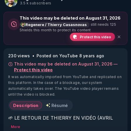
3.5 k subscribers
This video may be deleted on August 31, 2026
still needs 125
Regenere / Thierry Casasnovas
Shields this month to protect its content
Protect this video
230 views
Posted on YouTube 8 years ago
This video may be deleted on August 31, 2026 —
Protect this video
It was automatically imported from YouTube and replicated on
this platform.
In the case of a blockage, our system
automatically takes over. The YouTube video player remains
until the video is blocked.
Description
Résumé
🌱 LE RETOUR DE THIERRY EN VIDÉO (AVRIL 
2022)!

More