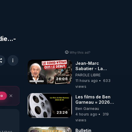
ie...-
Why this ad?
Jean-Marc
Sabatier - La
Covid-19 n'a été
PAROLE LIBRE
que le début -
26:06
11 hours ago
633
L'ARNm &
views
l'ARNm-aa jusqu
où auront-t-il ?
eo
Les films de Ben
Garneau = 2026-
08-08
Ben Garneau
23:26
4 hours ago
319
views
Bulletin
y takes