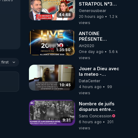
STRATPOL N°302.
Armée des
Generousbear
drones, MS-21 en
44:48
20 hours ago
1.2 k
série, missiles
views
coréens.
07.08.2026.
ANTOINE
PRÉSENTE
AH2020 LE LIVE
AH2020
20H ***DU
1:35:50
One day ago
5.6 k
06/08/2026***
views
first
Jouer a Dieu avec
la meteo -
Citoicitoyen
DataCenter
10:45
4 hours ago
99
views
Nombre de juifs
disparus entre
1941 et 1945
Sans Concession
(Réponse à mes
9:31
6 hours ago
201
accusateurs)
views