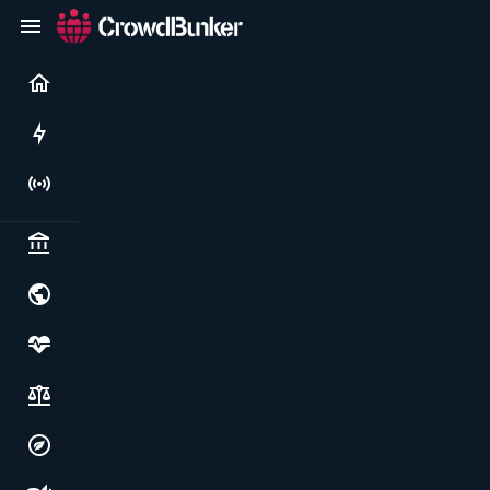
Current
Rushes
Live
Politics & institutions
World & geopolitics
Health, food & wellbeing
Society, justice & freedoms
Economy, environment & technology