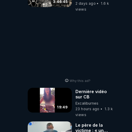
Émission spéciale
3:46:45
2 days ago
1.6 k
avec John Doe
views
!** 👨 🚀✨
Why this ad?
Dernière vidéo
sur CB
Excaliburnes
19:49
23 hours ago
1.3 k
views
Le père de la
victime : « un