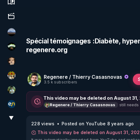
Science, history & spirituality
Culture, media & entertainment
michel lanceur alerte
Spécial témoignages :Diabète, hypert
regenere.org
DMSO pour TOUS
DataCenter
Regenere / Thierry Casasnovas
Textes Sacrés & Maîtres Spirituels
3.5 k subscribers
Sonmi-877
This video may be deleted on August 31,
still needs
Regenere / Thierry Casasnovas
essentiel.news
▼
View More
228 views
Posted on YouTube 8 years ago
This video may be deleted on August 31, 20
It was automatically imported from YouTube and replica