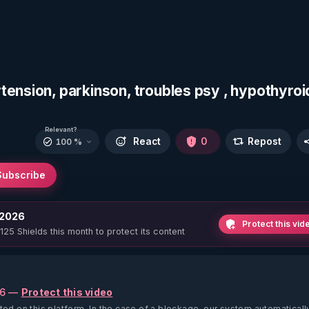
ension, parkinson, troubles psy , hypothyroid
Relevant?
React
0
Repost
100 %
Subscribe
 2026
Protect this vid
 125 Shields this month to protect its content
26 —
Protect this video
ted on this platform.
In the case of a blockage, our system automaticall