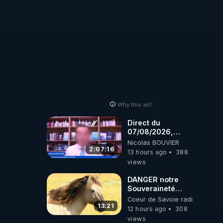
Why this ad?
Direct du
07/08/2026,
présenté par
Nicolas BOUVIER
Nicolas BOUVIER
2:07:16
13 hours ago
388
views
DANGER notre
Souveraineté
Alimentaire est
Coeur de Savoie radioweb TV
attaqué...
13:21
12 hours ago
308
views