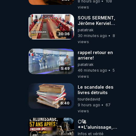
8 hours ago
108
dirigeants qui
views
s'en mettent dans
le nez
SOUS SERMENT,
Jérôme Kerviel
balance tout à
patatrak
l'Assemblée
30:36
30 minutes ago
8
!.0.00-
views
rappel retour en
arriere!
patatrak
5:49
46 minutes ago
5
views
Le scandale des
livres détruits
tourdedavid
6:40
9 hours ago
67
views
🌕🚀
**L'alunissage,
57 ans après :
Infos et vérité