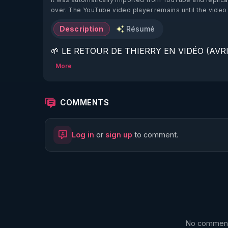
over. The YouTube video player remains until the video
Description
Résumé
🌱 LE RETOUR DE THIERRY EN VIDÉO (AVRIL
More
https://www.rgnr.fr/presentation.html
🌱 LE MAGAZINE RÉGÉNÈRE 

COMMENTS
http://rgnr.li/ymag
Log in
or
sign up
to comment.
🌱 LA BOUTIQUE DU MAGAZINE

https://boutique.magazine-regenere.fr/
🌱 FIL TELEGRAM

https://t.me/rgnr_fr
No comments