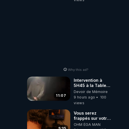
Why this ad?
Intervention à
5H45 à la Table
de Gaya, chez
Devoir de Mémoire
Kyria et Manu.
11:07
9 hours ago
100
6/08/2026
views
PARTAGEZ !
Vous serez
frappés sur votre
sol européens par
OHM ÉGA MAN
la faute des
5:35