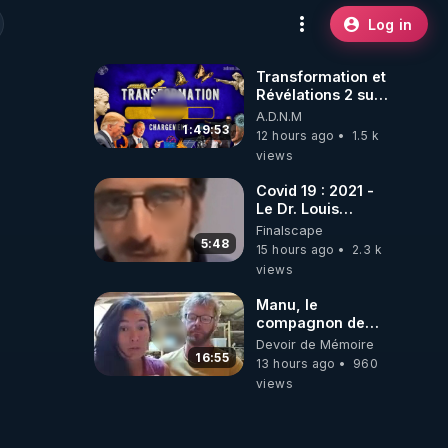
Log in
Transformation et
Révélations 2 sur
2 - live du
A.D.N.M
07/08/26
1:49:53
12 hours ago
1.5 k
views
Covid 19 : 2021 -
Le Dr. Louis
Fouché renverse
Finalscape
le plateau de
5:48
15 hours ago
2.3 k
CNews !
views
Manu, le
compagnon de
Kyria, raconte sa
Devoir de Mémoire
garde à vue
16:55
13 hours ago
960
musclée.
views
PARTAGEZ!