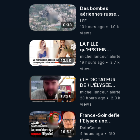
Des bombes
aériennes russes
anéantissent les
LEF
centres de
0:33
13 hours ago
1.0 k
contrôle de
views
drones de 3
brigades
LA FILLE
ukrainienne
qu'EPSTEIN
VOULAIT CACHER
michel lanceur alerte
13:50
19 hours ago
2.7 k
views
( LE DICTATEUR
DE ) L'ÉLYSÉE
PANIQUE : PIERRE
michel lanceur alerte
GUILLAUME
13:20
23 hours ago
2.3 k
MERCADAL
views
BALANCE TOUT
France-Soir defie
l'Elysee une
procedure inedite
DataCenter
sur la sante du
19:52
4 hours ago
150
president - Nexus
views