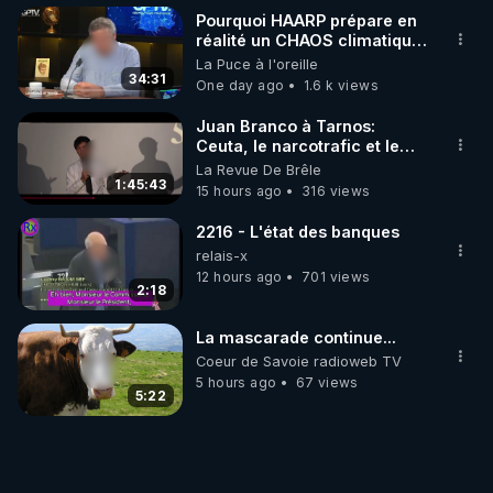
Pourquoi HAARP prépare en
réalité un CHAOS climatique,
on répond
La Puce à l'oreille
34:31
One day ago
1.6 k views
Juan Branco à Tarnos:
Ceuta, le narcotrafic et le
pouvoir en France
La Revue De Brêle
1:45:43
15 hours ago
316 views
2216 - L'état des banques
relais-x
12 hours ago
701 views
2:18
La mascarade continue...
Coeur de Savoie radioweb TV
5 hours ago
67 views
5:22