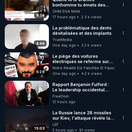
bonhomme tu émets des
ondes ils ont juste omis de
OHM ÉGA MAN
t'expliquer
9:36
17 hours ago
2.3 k views
La problématique des dents
dévitalisées et des implants
TrueMedia
4:46
One day ago
2.2 k views
Le piège des voitures
électriques se referme sur
les usagers !
Notre Réalité Est Falsifiée Et Fausse
5:29
One day ago
4.2 k views
Rapport Benjamin Fulford :
Le leadership occidental
dysfonctionnel s’enfonce
FreeDom
dans une spirale infernale
12 hours ago
tandis que l’Arabie saoudite
s’effondre – 3 août 2026 ***
La Russie lance 28 missiles
https://prepareforchange.net/2026/
sur Kiev, l'attaque révèle la
fulford-report-
faiblesse de Kiev
LEF
dysfunctional-western-
15:03
5 hours ago
91 views