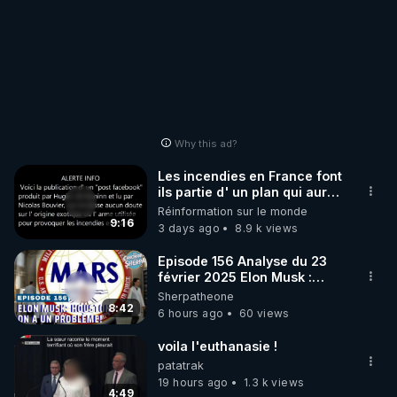
Why this ad?
Les incendies en France font
ils partie d' un plan qui aurait
débuté le 11 septembre 2001
Réinformation sur le monde
?
9:16
3 days ago
8.9 k views
Episode 156 Analyse du 23
février 2025 Elon Musk :
Houston , on a un problème !
Sherpatheone
8:42
6 hours ago
60 views
voila l'euthanasie !
patatrak
19 hours ago
1.3 k views
4:49