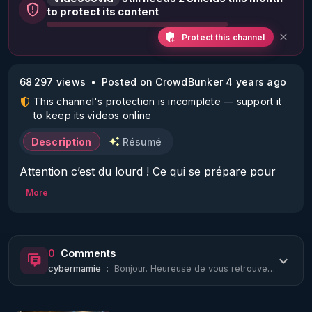
to protect its content
Protect this channel
68 297 views
Posted on CrowdBunker 4 years ago
This channel's protection is incomplete — support it
to keep its videos online
Description
Résumé
Attention c’est du lourd ! Ce qui se prépare pour 
nous… L’esclavage ! 

More
Ils veulent éliminer notre libre arbitre … 

« Nous avons la technologie pour pirater les êtres 
humains à grande échelle »… 

0
Comments
Vous comprenez pourquoi il faudra refuser 
cybermamie
:
Bonjour. Heureuse de vous retrouver. Nous étions inquiets.
catégoriquement la puce sous la peau, la marque 
de la Bête … 

Ils veulent éliminer notre libre arbitre et mettre une 