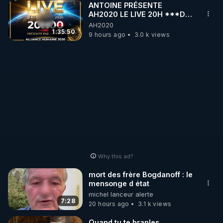
ANTOINE PRÉSENTE
puce sous notre peau pour nous contrôler en tout.
AH2020 LE LIVE 20H ***DU
06/08/2026***
AH2020
1:35:50
9 hours ago
3.0 k views
Why this ad?
mort des frère Bogdanoff : le
mensonge d état
michel lanceur alerte
7:28
20 hours ago
3.1 k views
Quand tu te branles