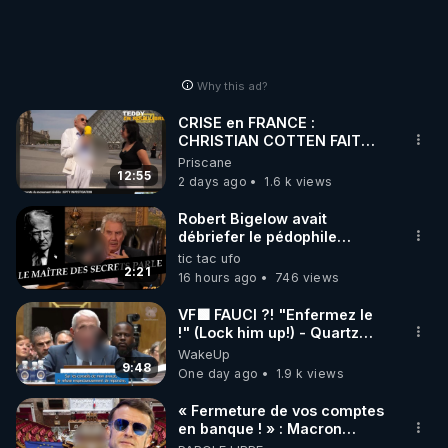
Why this ad?
CRISE en FRANCE :
CHRISTIAN COTTEN FAIT
une étrange découverte
Priscane
12:55
2 days ago
1.6 k views
Robert Bigelow avait
débriefer le pédophile
génocidaire de donald j
tic tac ufo
trump
2:21
16 hours ago
746 views
VF🟩 FAUCI ?! "Enfermez le
!" (Lock him up!) - Quartz
Traduction
WakeUp
9:48
One day ago
1.9 k views
« Fermeture de vos comptes
en banque ! » : Macron
impose une loi folle !