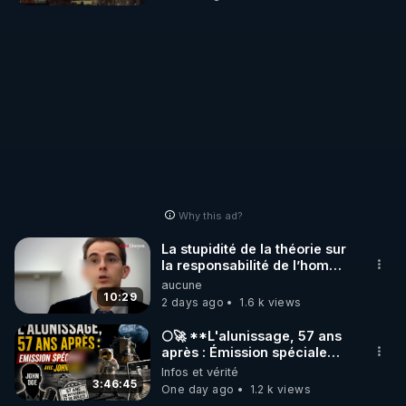
leadership-in-death-spiral-
as-saudi-arabia-falls-
august-3-2026/
Why this ad?
La stupidité de la théorie sur
la responsabilité de l’homme
concernant le dioxyde de
aucune
carbone.
10:29
2 days ago
1.6 k views
🌕🚀 **L'alunissage, 57 ans
après : Émission spéciale
avec John Doe !** 👨 🚀✨
Infos et vérité
3:46:45
One day ago
1.2 k views