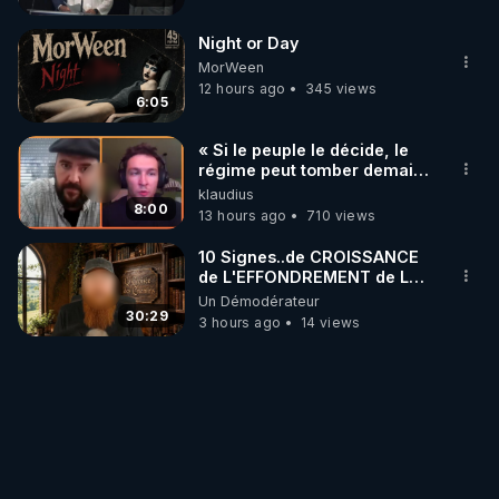
Night or Day
MorWeen
12 hours ago
345 views
6:05
« Si le peuple le décide, le
régime peut tomber demain !
»
klaudius
8:00
13 hours ago
710 views
10 Signes..de CROISSANCE
de L'EFFONDREMENT de La
Civilisation
Un Démodérateur
de"DECROISSANCE de
30:29
3 hours ago
14 views
L'Humaine Société"?