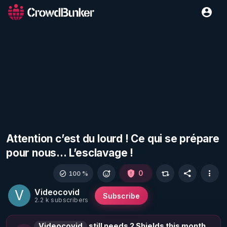
Attention c’est du lourd ! Ce qui se prépare
pour nous… L’esclavage !
0
100 %
Videocovid
V
Subscribe
2.2 k subscribers
Videocovid
still needs 2 Shields this month