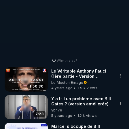
Why this ad?
Le Véritable Anthony Fauci
(1ère partie - Version
Française)
Le Mouton Enragé
1:50:30
4 years ago
1.9 k views
Y a t-il un problème avec Bill
Gates ? (version améliorée)
ybn78
7:23
5 years ago
1.2 k views
Marcel s'occupe de Bill