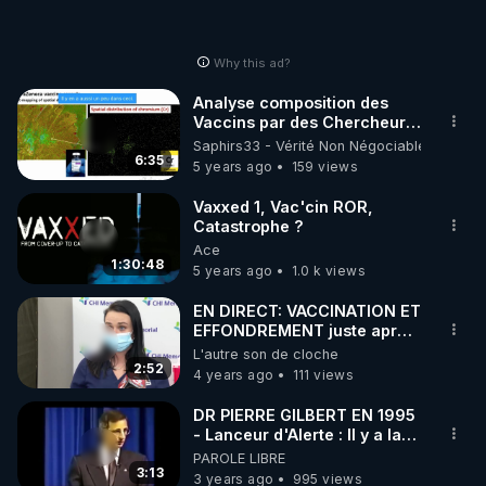
Why this ad?
Analyse composition des
Vaccins par des Chercheurs
Allemands-Microscope
Saphirs33 - Vérité Non Négociable
6:35
5 years ago
159 views
Vaxxed 1, Vac'cin ROR,
Catastrophe ?
Ace
1:30:48
5 years ago
1.0 k views
EN DIRECT: VACCINATION ET
EFFONDREMENT juste après!
Hélas DCD voir vidéo (1035)
L'autre son de cloche
2:52
4 years ago
111 views
DR PIERRE GILBERT EN 1995
- Lanceur d'Alerte : Il y a la
polution qui est injecté dans
PAROLE LIBRE
les vènes
3:13
3 years ago
995 views