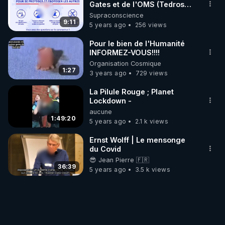
Gates et de l'OMS (Tedros
Adhanom)
Supraconscience
9:11
5 years ago
256 views
Pour le bien de l'Humanité
INFORMEZ-VOUS!!!!
Organisation Cosmique
1:27
3 years ago
729 views
La Pilule Rouge ; Planet
Lockdown -
aucune
1:49:20
5 years ago
2.1 k views
Ernst Wolff | Le mensonge
du Covid
😎 Jean Pierre 🇫🇷
36:39
5 years ago
3.5 k views