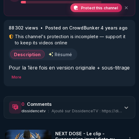
Protect this channel
88 302 views
Posted on CrowdBunker 4 years ago
This channel's protection is incomplete — support it
to keep its videos online
Description
Résumé
Pour la 1ère fois en version originale + sous-titrage 
🇫🇷 pour LLP

More
 (
https://www.lelibrepenseur.org/)L'Organisation
mondiale de la santé a un programme officiel pour 
0
Comments
dix ans de pandémies en cours, de 2020 à 2030. Ils 
dissidencetv
:
Ajouté sur DissidenceTV : https://dissidencetv.fr/18/06/2022/sante/covid-19/le-p...
peuvent déclarer une pandémie quand ils le 
souhaitent. Pendant les pandémies, l'OMS devient 
un gouvernement mondial efficace, annulant les 
NEXT DOSE - Le clip -
constitutions et les lois de toutes les nations du 