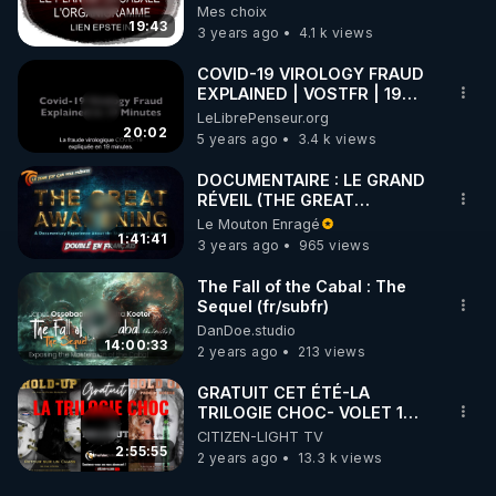
L'ORGANIGRAMME, LIEN
Mes choix
EPSTEIN! 💥
19:43
3 years ago
4.1 k views
COVID-19 VIROLOGY FRAUD
EXPLAINED | VOSTFR | 19
MIN
LeLibrePenseur.org
20:02
5 years ago
3.4 k views
DOCUMENTAIRE : LE GRAND
RÉVEIL (THE GREAT
AWAKENING)
Le Mouton Enragé
1:41:41
3 years ago
965 views
The Fall of the Cabal : The
Sequel (fr/subfr)
DanDoe.studio
14:00:33
2 years ago
213 views
GRATUIT CET ÉTÉ-LA
TRILOGIE CHOC- VOLET 1
"HOLD-UP"
CITIZEN-LIGHT TV
2:55:55
2 years ago
13.3 k views