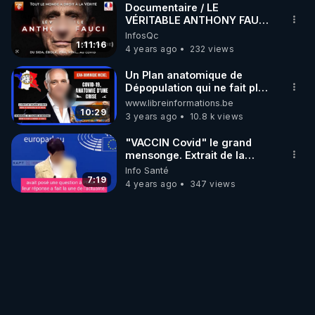
Documentaire / LE
VÉRITABLE ANTHONY FAUCI
/ 2ème PARTIE VF
InfosQc
1:11:16
4 years ago
232 views
Un Plan anatomique de
Dépopulation qui ne fait plus
aucun do
www.libreinformations.be
10:29
3 years ago
10.8 k views
"VACCIN Covid" le grand
mensonge. Extrait de la
conférence de presse du
Info Santé
19/10/22 Parlement
7:19
4 years ago
347 views
Européen.