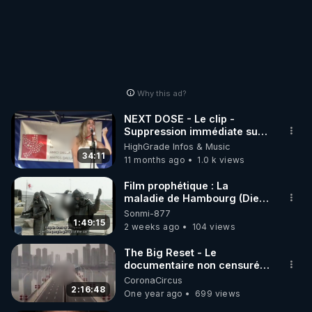
Why this ad?
NEXT DOSE - Le clip -
Suppression immédiate sur
YouTube par ordre de l'OMS
HighGrade Infos & Music
(+ résumé dépopulation)
34:11
11 months ago
1.0 k views
Film prophétique : La
maladie de Hambourg (Die
Hamburger Krankheit) 1979
Sonmi-877
Vost Eng
1:49:15
2 weeks ago
104 views
The Big Reset - Le
documentaire non censuré
sur la vérité de la pandémie,
CoronaCircus
en VF
2:16:48
One year ago
699 views