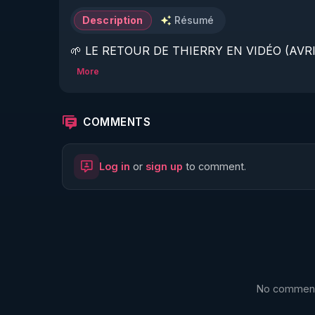
Description
Résumé
🌱 LE RETOUR DE THIERRY EN VIDÉO (AVRIL
More
https://www.rgnr.fr/presentation.html
🌱 LE MAGAZINE RÉGÉNÈRE 

COMMENTS
http://rgnr.li/ymag
Log in
or
sign up
to comment.
🌱 LA BOUTIQUE DU MAGAZINE

https://boutique.magazine-regenere.fr/
🌱 FIL TELEGRAM

https://t.me/rgnr_fr
No comments