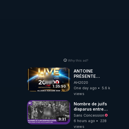
Why this ad?
ANTOINE
PRÉSENTE
AH2020 LE LIVE
AH2020
20H ***DU
1:35:50
One day ago
5.6 k
06/08/2026***
views
Nombre de juifs
disparus entre
1941 et 1945
Sans Concession
(Réponse à mes
9:31
6 hours ago
228
accusateurs)
views