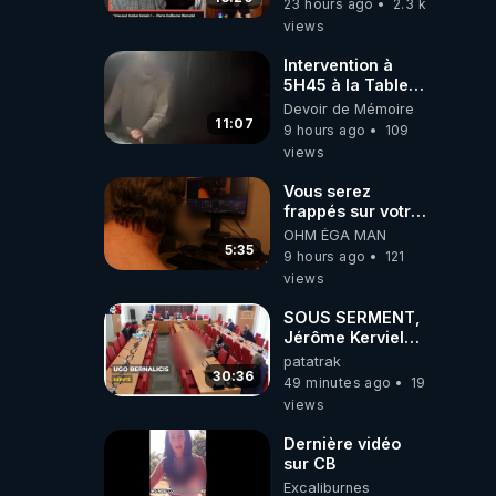
23 hours ago
2.3 k
MERCADAL
views
BALANCE TOUT
Intervention à
5H45 à la Table
de Gaya, chez
Devoir de Mémoire
Kyria et Manu.
11:07
9 hours ago
109
6/08/2026
views
PARTAGEZ !
Vous serez
frappés sur votre
sol européens par
OHM ÉGA MAN
la faute des
5:35
9 hours ago
121
dirigeants qui
views
s'en mettent dans
le nez
SOUS SERMENT,
Jérôme Kerviel
balance tout à
patatrak
l'Assemblée !
30:36
49 minutes ago
19
views
Dernière vidéo
sur CB
Excaliburnes