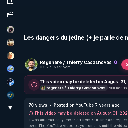
Science, history & spirituality
Culture, media & entertainment
Priscane
Les dangers du jeûne (+ je parle de 
patatrak
La Puce à l'oreille
Regenere / Thierry Casasnovas
3.5 k subscribers
Tonton Posture Débrief
This video may be deleted on August 31,
Chercheur de vérité
still needs
Regenere / Thierry Casasnovas
essentiel.news
70 views
Posted on YouTube 7 years ago
▼
View More
This video may be deleted on August 31, 20
It was automatically imported from YouTube and replica
over. The YouTube video player remains until the video