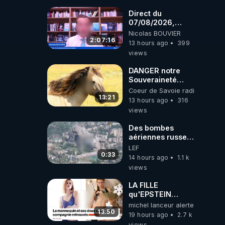
Direct du
07/08/2026,
présenté par
Nicolas BOUVIER
Nicolas BOUVIER
2:07:16
13 hours ago
399
views
DANGER notre
Souveraineté
Alimentaire est
Coeur de Savoie radioweb TV
attaqué...
13:21
13 hours ago
316
views
Des bombes
aériennes russes
anéantissent les
LEF
centres de
0:33
14 hours ago
1.1 k
contrôle de
views
drones de 3
brigades
LA FILLE
ukrainienne
qu'EPSTEIN
VOULAIT CACHER
michel lanceur alerte
13:50
19 hours ago
2.7 k
views