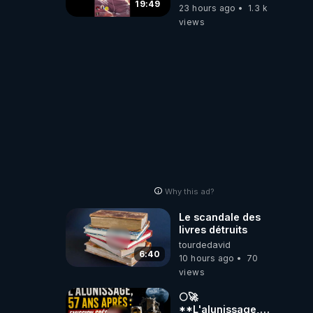
19:49
23 hours ago
1.3 k
views
Why this ad?
Le scandale des
livres détruits
tourdedavid
6:40
10 hours ago
70
views
🌕🚀
**L'alunissage,