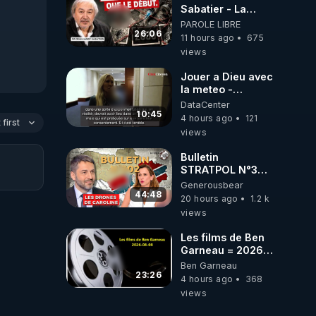
Sabatier - La
Covid-19 n'a été
PAROLE LIBRE
que le début -
26:06
11 hours ago
675
L'ARNm &
views
l'ARNm-aa jusqu
où auront-t-il ?
Jouer a Dieu avec
la meteo -
Citoicitoyen
DataCenter
10:45
4 hours ago
121
first
views
Bulletin
STRATPOL N°302.
Armée des
Generousbear
drones, MS-21 en
44:48
20 hours ago
1.2 k
série, missiles
views
coréens.
07.08.2026.
Les films de Ben
Garneau = 2026-
08-08
Ben Garneau
23:26
4 hours ago
368
views