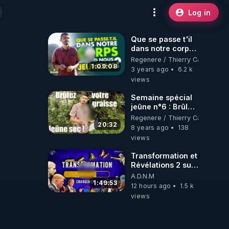
Log in
Que se passe t'il
dans notre corps
quand nous
Regenere / Thierry Casasnova
jeûnons ?
1:09:08
3 years ago
6.2 k
views
Semaine spécial
jeûne n°6 : Brûlez
votre graisse trois
Regenere / Thierry Casasnova
fois plus vite (LE
20:32
8 years ago
138
secret du jeûne
views
sec)
Transformation et
Révélations 2 sur
2 - live du
A.D.N.M
07/08/26
1:49:53
12 hours ago
1.5 k
views