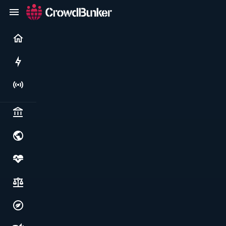
Current
Rushes
Live
Politics & institutions
World & geopolitics
Health, food & wellbeing
Society, justice & freedoms
Economy, environment & technology