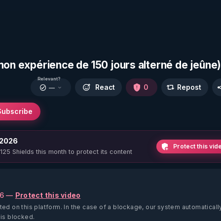
mon expérience de 150 jours alterné de jeûne
Relevant?
React
0
Repost
—
Subscribe
 2026
Protect this vid
 125 Shields this month to protect its content
26 —
Protect this video
ted on this platform.
In the case of a blockage, our system automaticall
 is blocked.