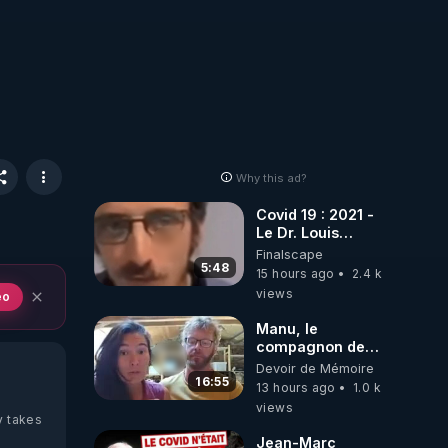
)
Why this ad?
Covid 19 : 2021 -
Le Dr. Louis
Fouché renverse
Finalscape
le plateau de
5:48
15 hours ago
2.4 k
CNews !
views
eo
Manu, le
compagnon de
Kyria, raconte sa
Devoir de Mémoire
garde à vue
16:55
13 hours ago
1.0 k
musclée.
views
PARTAGEZ!
y takes
Jean-Marc