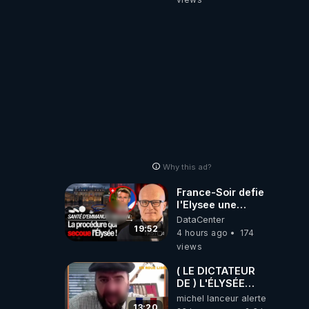
Why this ad?
France-Soir defie
l'Elysee une
procedure inedite
DataCenter
sur la sante du
19:52
4 hours ago
174
president - Nexus
views
( LE DICTATEUR
DE ) L'ÉLYSÉE
PANIQUE : PIERRE
michel lanceur alerte
GUILLAUME
13:20