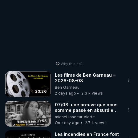
Why this ad?
Les films de Ben Garneau =
2026-08-08
Ben Garneau
23:26
2 days ago
2.3 k views
07/08: une preuve que nous
somme passé en absurdie
une dictature qui veut faire
michel lanceur alerte
taire ses opposant !
9:55
One day ago
2.7 k views
Les incendies en France font