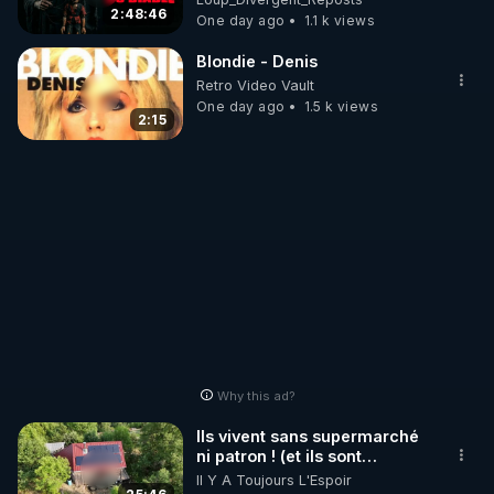
2:48:46
One day ago
1.1 k views
Blondie - Denis
Retro Video Vault
One day ago
1.5 k views
2:15
Why this ad?
Ils vivent sans supermarché
ni patron ! (et ils sont
heureux)
Il Y A Toujours L'Espoir