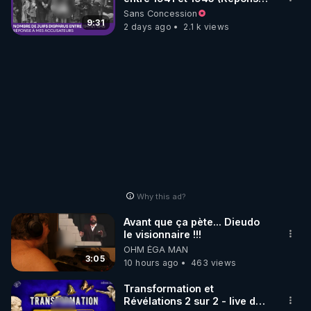
à mes accusateurs)
Sans Concession
9:31
2 days ago
2.1 k views
Why this ad?
Avant que ça pète... Dieudo
le visionnaire !!!
OHM ÉGA MAN
3:05
10 hours ago
463 views
Transformation et
Révélations 2 sur 2 - live du