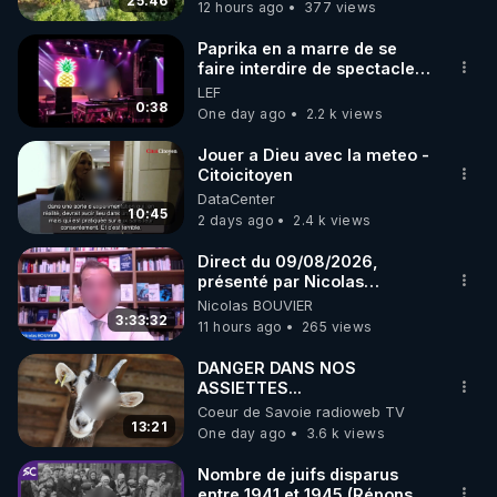
25:46
12 hours ago
377 views
Paprika en a marre de se
faire interdire de spectacle.
Elle décide donc de devenir
LEF
DJ !
0:38
One day ago
2.2 k views
Jouer a Dieu avec la meteo -
Citoicitoyen
DataCenter
10:45
2 days ago
2.4 k views
Direct du 09/08/2026,
présenté par Nicolas
BOUVIER
Nicolas BOUVIER
3:33:32
11 hours ago
265 views
DANGER DANS NOS
ASSIETTES...
Coeur de Savoie radioweb TV
13:21
One day ago
3.6 k views
Nombre de juifs disparus
entre 1941 et 1945 (Réponse