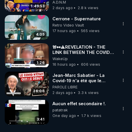
07/08/26
A.D.N.M
1:49:53
2 days ago
2.8 k views
Cerrone - Supernature
Retro Video Vault
17 hours ago
565 views
4:05
🚨👀⚠️REVELATION - THE
LINK BETWEEN THE COVID
VACCINE AND CANCER -LIEN
WakeUp
VACCIN COVID ET CANCER
1:26
16 hours ago
606 views
Jean-Marc Sabatier - La
Covid-19 n'a été que le
début - L'ARNm & l'ARNm-aa
PAROLE LIBRE
jusqu où auront-t-il ?
26:06
2 days ago
3.3 k views
Aucun effet secondaire !.
patatrak
One day ago
1.7 k views
3:41