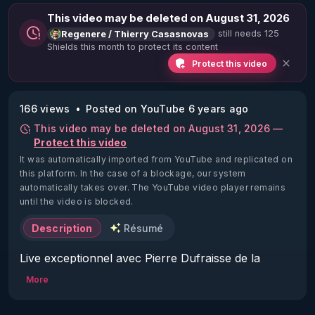
This video may be deleted on August 31, 2026
still needs 125
Regenere / Thierry Casasnovas
Shields this month to protect its content
Protect this video
166 views
Posted on YouTube 6 years ago
This video may be deleted on August 31, 2026 —
Protect this video
It was automatically imported from YouTube and replicated on
this platform.
In the case of a blockage, our system
automatically takes over. The YouTube video player remains
until the video is blocked.
Description
Résumé
Live exceptionnel avec Pierre Dufraisse de la 
chaine Vérisme TV : 
More
https://www.youtube.com/c/Verismetv