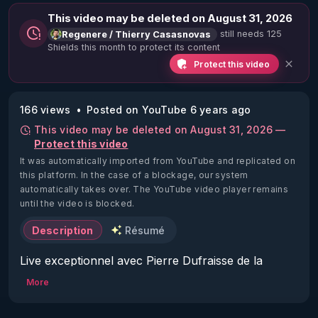
This video may be deleted on August 31, 2026
still needs 125
Regenere / Thierry Casasnovas
Shields this month to protect its content
Protect this video
166 views
Posted on YouTube 6 years ago
This video may be deleted on August 31, 2026 —
Protect this video
It was automatically imported from YouTube and replicated on
this platform.
In the case of a blockage, our system
automatically takes over. The YouTube video player remains
until the video is blocked.
Description
Résumé
Live exceptionnel avec Pierre Dufraisse de la 
chaine Vérisme TV : 
More
https://www.youtube.com/c/Verismetv