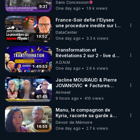
à mes accusateurs)
Sans Concession
9:31
One day ago
1.9 k views
France-Soir defie l'Elysee
une procedure inedite sur la
sante du president - Nexus
DataCenter
19:52
One day ago
3.3 k views
Transformation et
Révélations 2 sur 2 - live du
07/08/26
A.D.N.M
1:49:53
One day ago
2.6 k views
Jacline MOURAUD & Pierre
JOVANOVIC ★ Factures
Impayées : Où Est Passé Le
Airmeet
Pognon ?
41:45
9 hours ago
410 views
Manu, le compagnon de
Kyria, raconte sa garde à
vue musclée. PARTAGEZ!
Devoir de Mémoire
16:55
One day ago
2.7 k views