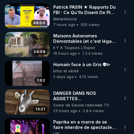
Patrick PASIN ★ Rapports Du
FBI : Ce Qu'Ils Disent De Plus
________________

Grave Sur Hitler
MetaHistoria
48:00
7 hours ago
505 views
▶ Facebook RGNR : 
https://www.facebook.com/thierry.rgnr/
Maisons Autonomes
Démontables (et c'est légal).
▶ Instagram RGNR : 
Visite éco village en
Il Y A Toujours L'Espoir
https://www.instagram.com/stories/thierrycasasnov
Bretagne
24:09
19 hours ago
1.3 k views
asrgnre/
▶ Site RGNR : 
https://www.regenere.org
Humain face à un Gris 👽✨
▶ Site Rencontres de la Régénération : 
Infos et vérité
2 days ago
472 views
http://www.rencontres-regeneration.com/
1:02
▶ Instagram RDLR : 
https://www.instagram.com/rdlr_thierrycasasnovas/
DANGER DANS NOS
ASSIETTES...
Coeur de Savoie radioweb TV
13:21
23 hours ago
2.8 k views
Paprika en a marre de se
faire interdire de spectacle.
Elle décide donc de devenir
LEF