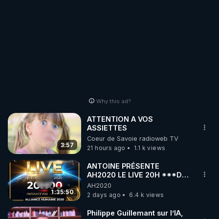
Why this ad?
ATTENTION A VOS
ASSIETTES
Coeur de Savoie radioweb TV
3:57
21 hours ago
1.1 k views
ANTOINE PRÉSENTE
AH2020 LE LIVE 20H ***DU
06/08/2026***
AH2020
1:35:50
2 days ago
6.4 k views
Philippe Guillemant sur l’IA,