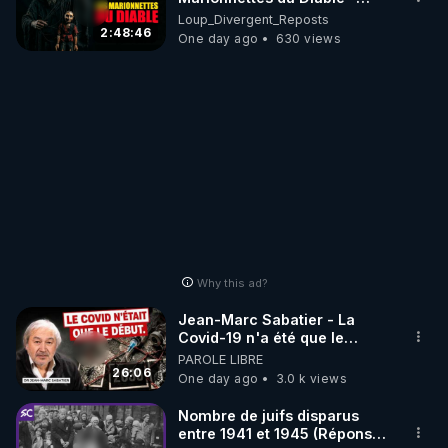
Loup Divergent 2026.08.07
Loup_Divergent_Reposts
2:48:46
One day ago
630 views
Why this ad?
Jean-Marc Sabatier - La
Covid-19 n'a été que le
début - L'ARNm & l'ARNm-aa
PAROLE LIBRE
jusqu où auront-t-il ?
26:06
One day ago
3.0 k views
Nombre de juifs disparus
entre 1941 et 1945 (Réponse