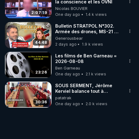
la conscience et les OVNI
Nicolas BOUVIER
2:07:19
One day ago
1.4 k views
Bulletin STRATPOL N°302.
Armée des drones, MS-21 en
série, missiles coréens.
Generousbear
07.08.2026.
44:48
2 days ago
1.9 k views
Les films de Ben Garneau =
2026-08-08
Ben Garneau
23:26
One day ago
2.1 k views
SOUS SERMENT, Jérôme
Kerviel balance tout à
l'Assemblée !
patatrak
30:36
One day ago
2.0 k views