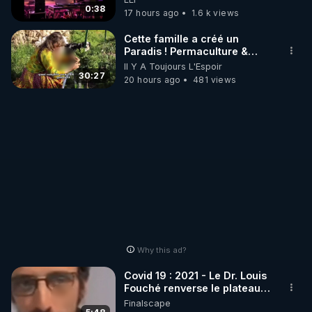
DJ !
0:38
17 hours ago
1.6 k views
Cette famille a créé un
Paradis ! Permaculture &
Autonomie
Il Y A Toujours L'Espoir
30:27
20 hours ago
481 views
Why this ad?
Covid 19 : 2021 - Le Dr. Louis
Fouché renverse le plateau
de CNews !
Finalscape