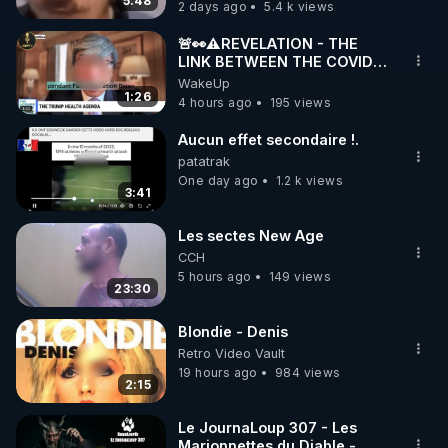
5:48
2 days ago
5.4 k views
🚨👀⚠️REVELATION - THE
LINK BETWEEN THE COVID
VACCINE AND CANCER -LIEN
WakeUp
VACCIN COVID ET CANCER
1:26
4 hours ago
195 views
Aucun effet secondaire !.
patatrak
One day ago
1.2 k views
3:41
Les sectes New Age
CCH
5 hours ago
149 views
23:30
Blondie - Denis
Retro Video Vault
19 hours ago
984 views
2:15
Le JournaLoup 307 - Les
Marionnettes du Diable -