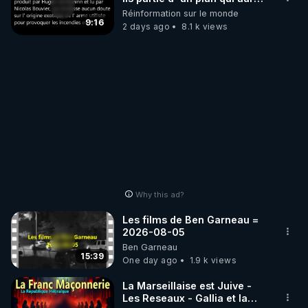
débuté le 11 septembre 2001
Réinformation sur le monde
?
9:16
2 days ago
8.1 k views
Why this ad?
Les films de Ben Garneau =
2026-08-05
Ben Garneau
15:39
One day ago
1.9 k views
La Marseillaise est Juive -
Les Reseaux - Gallia et la