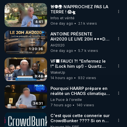
🚨👽🌍 N’APPROCHEZ PAS LA
TERRE ! 😱🛸
________________

Infos et vérité
4:41
One day ago
2.1 k views
▶ Facebook RGNR : 
https://www.facebook.com/thierry.rgnr/
ANTOINE PRÉSENTE
AH2020 LE LIVE 20H ***DU
▶ Instagram RGNR : 
04/08/2026*** 📷LE
AH2020
https://www.instagram.com/stories/thierrycasasnov
GRAND RÉVEIL EST EN
1:20:36
One day ago
5.7 k views
asrgnre/
MARCHE 📷
▶ Site RGNR : 
https://www.regenere.org
VF🟩 FAUCI ?! "Enfermez le
!" (Lock him up!) - Quartz
▶ Site Rencontres de la Régénération : 
Traduction
WakeUp
http://www.rencontres-regeneration.com/
9:48
14 hours ago
932 views
▶ Instagram RDLR : 
https://www.instagram.com/rdlr_thierrycasasnovas/
Pourquoi HAARP prépare en
réalité un CHAOS climatique,
on répond
La Puce à l'oreille
34:31
7 hours ago
140 views
C'est quoi cette connerie sur
CrowdBunker ???? Si on ne
peut plus publier, c'est un
Kearunn Mc EIRE