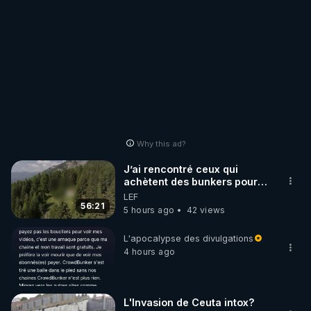
Why this ad?
J’ai rencontré ceux qui
achètent des bunkers pour
survivre à la fin du monde
LEF
56:21
5 hours ago
42 views
L'apocalypse des divulgations
4 hours ago
L'Invasion de Ceuta intox?