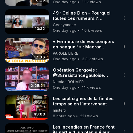
carbone.
10:29
One day ago
1.1 k views
49 : Celine Dion - Pourquoi
toutes ces rumeurs ?
Enquête sous hypnose
Geohypnose
13:32
One day ago
1.0 k views
« Fermeture de vos comptes
en banque ! » : Macron
impose une loi folle !
PAROLE LIBRE
17:06
One day ago
3.3 k views
Opération Gergovie :
‪@38resistancegauloise‬
‪@MarionSigautOfficiel‬
Nicolas BOUVIER
‪@gladysriifard5710‬ Laëtitia
2:25:21
One day ago
1.1 k views
Les sept signes de la fin des
temps selon l’intervenant
misterx
49:03
8 hours ago
221 views
Les incendies en France font
ils partie d' un plan qui aurait