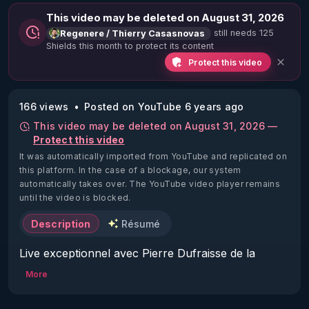
This video may be deleted on August 31, 2026
still needs 125
Regenere / Thierry Casasnovas
Shields this month to protect its content
Protect this video
166 views
Posted on YouTube 6 years ago
This video may be deleted on August 31, 2026 —
Protect this video
It was automatically imported from YouTube and replicated on
this platform.
In the case of a blockage, our system
automatically takes over. The YouTube video player remains
until the video is blocked.
Description
Résumé
Live exceptionnel avec Pierre Dufraisse de la 
chaine Vérisme TV : 
More
https://www.youtube.com/c/Verismetv