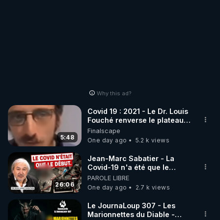
Why this ad?
Covid 19 : 2021 - Le Dr. Louis
Fouché renverse le plateau
de CNews !
Finalscape
5:48
One day ago
5.2 k views
Jean-Marc Sabatier - La
Covid-19 n'a été que le
début - L'ARNm & l'ARNm-aa
PAROLE LIBRE
jusqu où auront-t-il ?
26:06
One day ago
2.7 k views
Le JournaLoup 307 - Les
Marionnettes du Diable -