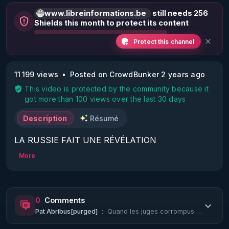
www.libreinformations.be
still needs 256
Shields this month to protect its content
Protect this channel
11 199 views
Posted on CrowdBunker 2 years ago
This video is protected by the community because it
got more than 100 views over the last 30 days
Description
Résumé
LA RUSSIE FAIT UNE RÉVÉLATION 
TROUBLANTE QUE TOUT LE MONDE ÉVITE 
More
D'ABORDER [C
0
Comments
Pat Abribus[purged]
:
Quand les juges corrompus franc-maçons de la republique franc-maçonnique vous me...