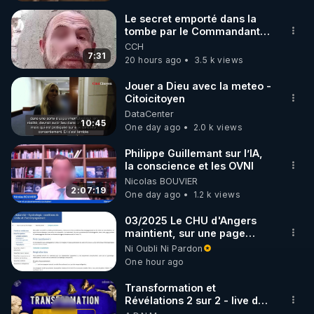
Le secret emporté dans la
tombe par le Commandant
Cousteau le 25 juin 1997
CCH
7:31
20 hours ago
3.5 k views
Jouer a Dieu avec la meteo -
Citoicitoyen
DataCenter
10:45
One day ago
2.0 k views
Philippe Guillemant sur l’IA,
la conscience et les OVNI
Nicolas BOUVIER
2:07:19
One day ago
1.2 k views
03/2025 Le CHU d'Angers
maintient, sur une page
mise à jour, ses consignes
Ni Oubli Ni Pardon
sanitaires Covid en
One hour ago
maternité. Toute patiente
hospitalisée au moins une
Transformation et
nuit « bénéficie d'un
Révélations 2 sur 2 - live du
dépistage Covid par PCR ».
07/08/26