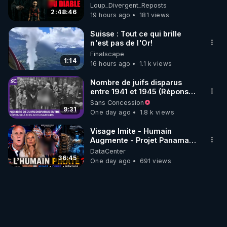
Loup Divergent 2026.08.07
Loup_Divergent_Reposts
2:48:46
19 hours ago
181 views
Suisse : Tout ce qui brille
n'est pas de l'Or!
Finalscape
1:14
16 hours ago
1.1 k views
Nombre de juifs disparus
entre 1941 et 1945 (Réponse
à mes accusateurs)
Sans Concession
9:31
One day ago
1.8 k views
Visage Imite - Humain
Augmente - Projet Panama
AI - Bienvenue dans la
DataCenter
dystopie - Mazikeen
36:45
One day ago
691 views