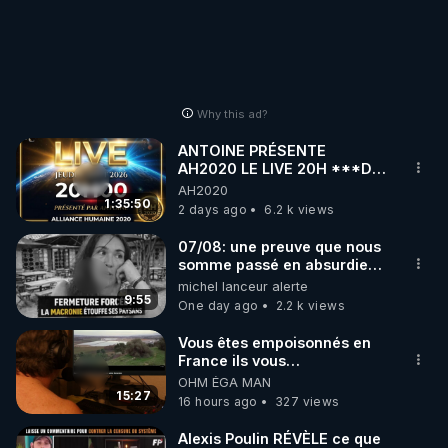
Why this ad?
ANTOINE PRÉSENTE
AH2020 LE LIVE 20H ***DU
06/08/2026***
AH2020
1:35:50
2 days ago
6.2 k views
07/08: une preuve que nous
somme passé en absurdie
une dictature qui veut faire
michel lanceur alerte
taire ses opposant !
9:55
One day ago
2.2 k views
Vous êtes empoisonnés en
France ils vous
empoisonnent tranquille
OHM ÉGA MAN
15:27
16 hours ago
327 views
Alexis Poulin RÉVÈLE ce que