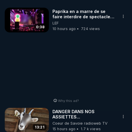
Paprika en a marre de se
faire interdire de spectacle.
Elle décide donc de devenir
LEF
DJ !
0:38
10 hours ago
724 views
Why this ad?
DANGER DANS NOS
ASSIETTES...
Coeur de Savoie radioweb TV
13:21
15 hours ago
1.7 k views