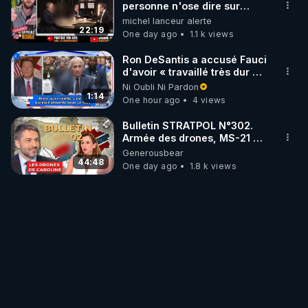
personne n'ose dire sur
l'Union européenne (C'est
michel lanceur alerte
explosif)
22:19
One day ago
1.1 k views
Ron DeSantis a accusé Fauci
d'avoir « travaillé très dur »
pour de longues fermetures
Ni Oubli Ni Pardon
d'écoles
1:14
One hour ago
4 views
Bulletin STRATPOL N°302.
Armée des drones, MS-21 en
série, missiles coréens.
Generousbear
07.08.2026.
44:48
One day ago
1.8 k views