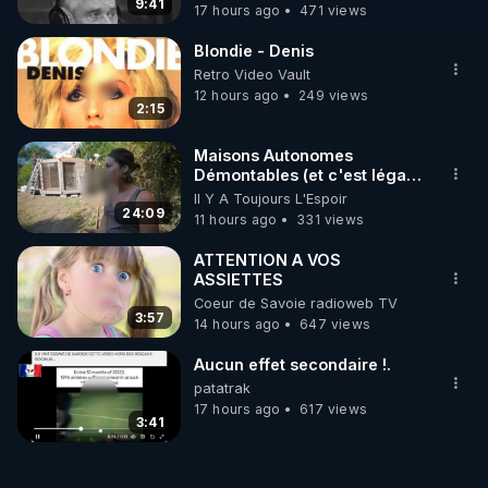
9:41
17 hours ago
471 views
Blondie - Denis
Retro Video Vault
12 hours ago
249 views
2:15
Maisons Autonomes
Démontables (et c'est légal).
Visite éco village en
Il Y A Toujours L'Espoir
Bretagne
24:09
11 hours ago
331 views
ATTENTION A VOS
ASSIETTES
Coeur de Savoie radioweb TV
3:57
14 hours ago
647 views
Aucun effet secondaire !.
patatrak
17 hours ago
617 views
3:41