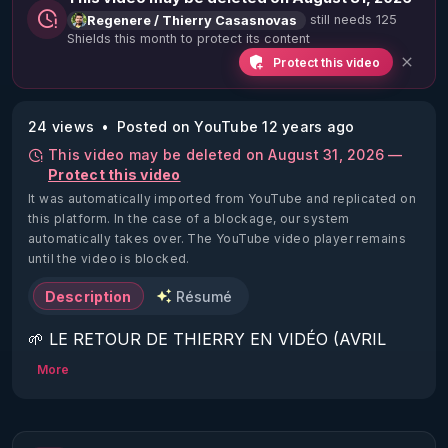
still needs 125
Regenere / Thierry Casasnovas
Shields this month to protect its content
Protect this video
24 views
Posted on YouTube 12 years ago
This video may be deleted on August 31, 2026 —
Protect this video
It was automatically imported from YouTube and replicated on
this platform.
In the case of a blockage, our system
automatically takes over. The YouTube video player remains
until the video is blocked.
Description
Résumé
🌱 LE RETOUR DE THIERRY EN VIDÉO (AVRIL 
2022)!

More
Découvrez la saison 2 des vidéos sur le nouveau 
https://www.rgnr.fr/presentation.html