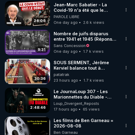
Jean-Marc Sabatier - La
▶ 30 jours gratuit sur l’application de méditation et 
Covid-19 n'a été que le
début - L'ARNm & l'ARNm-aa
PAROLE LIBRE
de bien-être ENVOL :

jusqu où auront-t-il ?
26:06
One day ago
2.6 k views
Rendez-vous sur 
https://www.envol.app/code
 avec 
le code : REGENERE
Nombre de juifs disparus
entre 1941 et 1945 (Réponse
à mes accusateurs)
Sans Concession
9:31
One day ago
1.7 k views
SOUS SERMENT, Jérôme
Kerviel balance tout à
l'Assemblée !
patatrak
30:36
23 hours ago
1.7 k views
Le JournaLoup 307 - Les
Marionnettes du Diable -
Loup Divergent 2026.08.07
Loup_Divergent_Reposts
2:48:46
17 hours ago
65 views
Les films de Ben Garneau =
2026-08-08
Ben Garneau