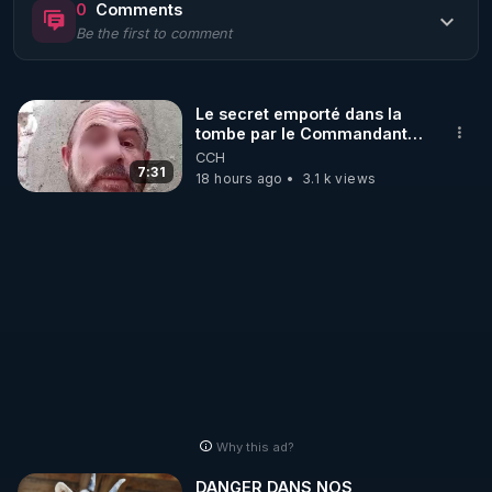
0
Comments
Be the first to comment
🌱 LE MAGAZINE RÉGÉNÈRE 

http://rgnr.li/ymag
Le secret emporté dans la
tombe par le Commandant
🌱 LA BOUTIQUE DU MAGAZINE

Cousteau le 25 juin 1997
CCH
Pour obtenir les anciens numéros que vous avez 
7:31
18 hours ago
3.1 k views
https://boutique.magazine-regenere.fr/
🌱 FIL TELEGRAM

Écoutez les podcasts gratuits de Thierry et les 
https://t.me/rgnr_fr
🌱 FACEBOOK

Why this ad?
http://rgnr.li/facebook
DANGER DANS NOS