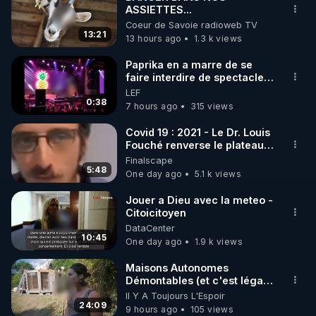
ASSIETTES...
🌱 INSTAGRAM

Coeur de Savoie radioweb TV
13:21
13 hours ago
1.3 k views
https://www.instagram.com/rdlr_thierrycasasnovas/
http://rgnr.li/instagram
Paprika en a marre de se
faire interdire de spectacle.
Elle décide donc de devenir
LEF
🌱 LA NEWSLETTER

DJ !
0:38
7 hours ago
315 views
Pour ne pas rater l’actualité RGNR (stages, 
Covid 19 : 2021 - Le Dr. Louis
Fouché renverse le plateau
http://rgnr.li/news
de CNews !
Finalscape
5:48
One day ago
5.1 k views
🌱 VIDÉOS NON CENSURÉES SUR ODYSEE 

Toutes les vidéos Youtube sont aussi sur la 
Jouer a Dieu avec la meteo -
Citoicitoyen
DataCenter
http://rgnr.li/odysee
10:45
One day ago
1.9 k views
🌱 LES STAGES EN PRÉSENTIEL

Maisons Autonomes
Démontables (et c'est légal).
Visite éco village en
Il Y A Toujours L'Espoir
http://rgnr.li/stages
Bretagne
24:09
9 hours ago
105 views