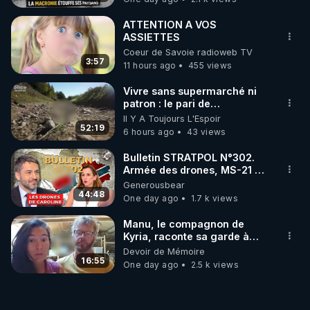
ATTENTION A VOS
ASSIETTES
Coeur de Savoie radioweb TV
3:57
11 hours ago
455 views
Vivre sans supermarché ni
patron : le pari de
l’autonomie
Il Y A Toujours L'Espoir
52:19
6 hours ago
43 views
Bulletin STRATPOL N°302.
Armée des drones, MS-21 en
série, missiles coréens.
Generousbear
07.08.2026.
44:48
One day ago
1.7 k views
Manu, le compagnon de
Kyria, raconte sa garde à
vue musclée. PARTAGEZ!
Devoir de Mémoire
16:55
One day ago
2.5 k views