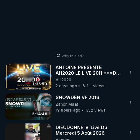
Why this ad?
ANTOINE PRÉSENTE
AH2020 LE LIVE 20H ***DU
06/08/2026***
AH2020
1:35:50
2 days ago
6.2 k views
SNOWDEN VF 2016
ZanoniMaat
19 hours ago
352 views
2:14:49
DIEUDONNÉ ★ Live Du
Mercredi 5 Août 2026
Airmeet