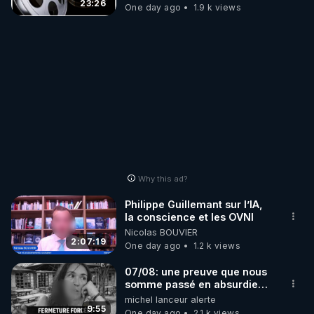
23:26
One day ago
1.9 k views
Why this ad?
Philippe Guillemant sur l’IA,
la conscience et les OVNI
Nicolas BOUVIER
2:07:19
One day ago
1.2 k views
07/08: une preuve que nous
somme passé en absurdie
une dictature qui veut faire
michel lanceur alerte
taire ses opposant !
9:55
One day ago
2.1 k views