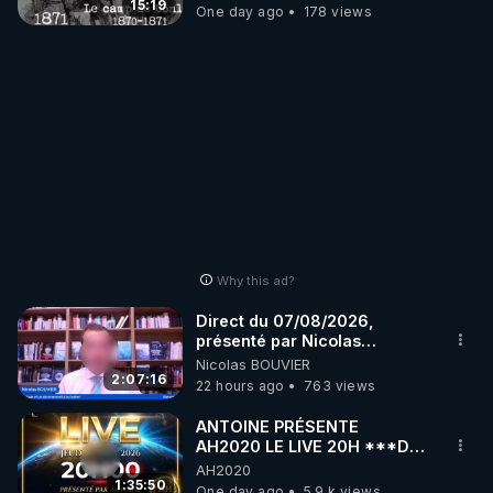
15:19
One day ago
178 views
Why this ad?
Direct du 07/08/2026,
présenté par Nicolas
BOUVIER
Nicolas BOUVIER
2:07:16
22 hours ago
763 views
ANTOINE PRÉSENTE
AH2020 LE LIVE 20H ***DU
06/08/2026***
AH2020
1:35:50
One day ago
5.9 k views