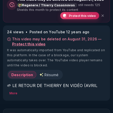
still needs 125
Regenere / Thierry Casasnovas
Shields this month to protect its content
Protect this video
24 views
Posted on YouTube 12 years ago
This video may be deleted on August 31, 2026 —
Protect this video
It was automatically imported from YouTube and replicated on
this platform.
In the case of a blockage, our system
automatically takes over. The YouTube video player remains
until the video is blocked.
Description
Résumé
🌱 LE RETOUR DE THIERRY EN VIDÉO (AVRIL 
2022)!

More
Découvrez la saison 2 des vidéos sur le nouveau 
https://www.rgnr.fr/presentation.html