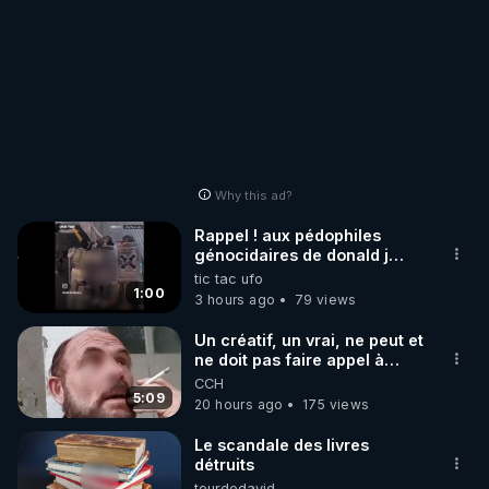
Why this ad?
Rappel ! aux pédophiles
génocidaires de donald j
trump et ses supporters
tic tac ufo
trumpistes 424et 666.
1:00
3 hours ago
79 views
Un créatif, un vrai, ne peut et
ne doit pas faire appel à
l'intelligence artificielle
CCH
5:09
20 hours ago
175 views
Le scandale des livres
détruits
tourdedavid