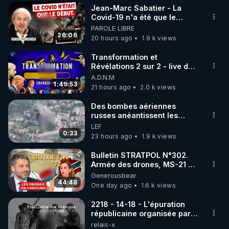
Jean-Marc Sabatier - La
▶ 30 jours gratuit sur l’application de méditation et 
Covid-19 n'a été que le
début - L'ARNm & l'ARNm-aa
PAROLE LIBRE
de bien-être ENVOL :

jusqu où auront-t-il ?
26:06
20 hours ago
1.9 k views
Rendez-vous sur 
https://www.envol.app/code
 avec 
le code : REGENERE
Transformation et
Révélations 2 sur 2 - live du
07/08/26
A.D.N.M
1:49:53
21 hours ago
2.0 k views
Des bombes aériennes
russes anéantissent les
centres de contrôle de
LEF
drones de 3 brigades
0:33
23 hours ago
1.9 k views
ukrainienne
Bulletin STRATPOL N°302.
Armée des drones, MS-21 en
série, missiles coréens.
Generousbear
07.08.2026.
44:48
One day ago
1.6 k views
2218 - 14-18 - L'épuration
républicaine organisée par
les frères de la truelle
relais-x