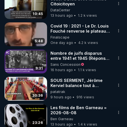
Citoicitoyen
🌱 INSTAGRAM

DataCenter
10:45
13 hours ago
1.2 k views
https://www.instagram.com/rdlr_thierrycasasnovas/
http://rgnr.li/instagram
Covid 19 : 2021 - Le Dr. Louis
Fouché renverse le plateau
de CNews !
Finalscape
🌱 LA NEWSLETTER

5:48
One day ago
4.2 k views
Pour ne pas rater l’actualité RGNR (stages, 
Nombre de juifs disparus
entre 1941 et 1945 (Réponse
http://rgnr.li/news
à mes accusateurs)
Sans Concession
9:31
16 hours ago
1.1 k views
🌱 VIDÉOS NON CENSURÉES SUR ODYSEE 

Toutes les vidéos Youtube sont aussi sur la 
SOUS SERMENT, Jérôme
Kerviel balance tout à
l'Assemblée !
patatrak
http://rgnr.li/odysee
30:36
9 hours ago
916 views
🌱 LES STAGES EN PRÉSENTIEL

Les films de Ben Garneau =
2026-08-08
Ben Garneau
http://rgnr.li/stages
23:26
13 hours ago
1.4 k views