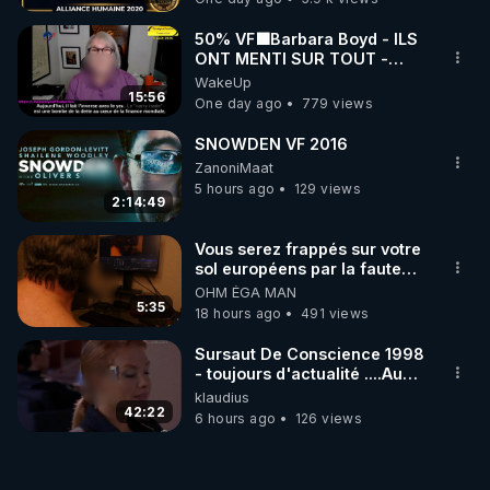
50% VF🟩Barbara Boyd - ILS
ONT MENTI SUR TOUT -
Jocelyne Traduction
WakeUp
15:56
One day ago
779 views
SNOWDEN VF 2016
ZanoniMaat
5 hours ago
129 views
2:14:49
Vous serez frappés sur votre
sol européens par la faute
des dirigeants qui s'en
OHM ÉGA MAN
mettent dans le nez
5:35
18 hours ago
491 views
Sursaut De Conscience 1998
- toujours d'actualité ....Au
Dela Du Réel
klaudius
42:22
6 hours ago
126 views