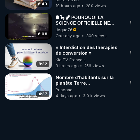
6:40
19 hours ago
280 views
🛢 🦕 🦖 POURQUOI LA
SCIENCE OFFICIELLE NE
CONNAÎT-ELLE PAS LA VRAIE
Jague76
ORIGINE DU PÉTROLE ?
6:09
One day ago
300 views
« Interdiction des thérapies
de conversion »
Kla.TV Français
8:32
9 hours ago
256 views
Nombre d’habitants sur la
planète Terre…
Priscane
4:37
4 days ago
3.0 k views