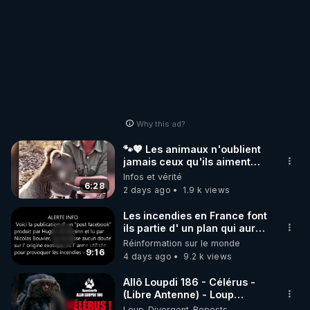
Why this ad?
🐾💖 Les animaux n'oublient
jamais ceux qu'ils aiment…
🥹❤️
Infos et vérité
6:28
2 days ago
1.9 k views
Les incendies en France font
ils partie d' un plan qui aurait
débuté le 11 septembre 2001
Réinformation sur le monde
?
9:16
4 days ago
9.2 k views
Allô Loupdi 186 - Célérus -
(Libre Antenne) - Loup
Divergent 2026.08.06
Loup_Divergent_Reposts