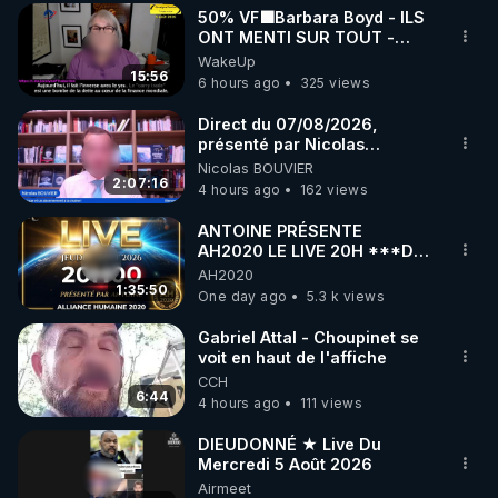
50% VF🟩Barbara Boyd - ILS
▶ 30 jours gratuit sur l’application de méditation et 
ONT MENTI SUR TOUT -
Jocelyne Traduction
WakeUp
de bien-être ENVOL :

15:56
6 hours ago
325 views
Rendez-vous sur 
https://www.envol.app/code
 avec 
le code : REGENERE
Direct du 07/08/2026,
présenté par Nicolas
BOUVIER
Nicolas BOUVIER
2:07:16
4 hours ago
162 views
ANTOINE PRÉSENTE
AH2020 LE LIVE 20H ***DU
06/08/2026***
AH2020
1:35:50
One day ago
5.3 k views
Gabriel Attal - Choupinet se
voit en haut de l'affiche
CCH
6:44
4 hours ago
111 views
DIEUDONNÉ ★ Live Du
Mercredi 5 Août 2026
Airmeet