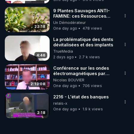
9 Plantes Sauvages ANTI-
FAMINE: ces Ressources
NUTRITIVES&MéDICINALES"gratuite
Un Démodérateur
JARDIN&des Haies
22:18
One day ago
478 views
La problématique des dents
dévitalisées et des implants
TrueMedia
4:46
2 days ago
2.7 k views
Conférence sur les ondes
électromagnétiques par
Grégoire Caustru et Bart de
Nicolas BOUVIER
Wever !
2:13:08
One day ago
706 views
2216 - L'état des banques
relais-x
One day ago
1.9 k views
2:18