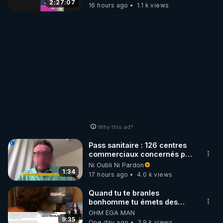
2:27:07
16 hours ago
1.1 k views
Why this ad?
Pass sanitaire : 126 centres
commerciaux concernés par
l'obligation dans toute la
Ni Oubli Ni Pardon
France
1:34
17 hours ago
4.0 k views
Quand tu te branles
bonhomme tu émets des
ondes ils ont juste omis de
OHM ÉGA MAN
t'expliquer
9:35
One day ago
3.9 k views