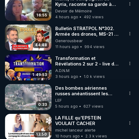
Kyria, raconte sa garde à
🌱 INSTAGRAM

vue musclée. PARTAGEZ!
Devoir de Mémoire
16:55
4 hours ago
492 views
https://www.instagram.com/rdlr_thierrycasasnovas/
http://rgnr.li/instagram
Bulletin STRATPOL N°302.
Armée des drones, MS-21 en
série, missiles coréens.
Generousbear
🌱 LA NEWSLETTER

07.08.2026.
44:48
11 hours ago
994 views
Pour ne pas rater l’actualité RGNR (stages, 
Transformation et
Révélations 2 sur 2 - live du
http://rgnr.li/news
07/08/26
A.D.N.M
1:49:53
3 hours ago
1.0 k views
🌱 VIDÉOS NON CENSURÉES SUR ODYSEE 

Toutes les vidéos Youtube sont aussi sur la 
Des bombes aériennes
russes anéantissent les
centres de contrôle de
LEF
http://rgnr.li/odysee
drones de 3 brigades
0:33
5 hours ago
627 views
ukrainienne
🌱 LES STAGES EN PRÉSENTIEL

LA FILLE qu'EPSTEIN
VOULAIT CACHER
michel lanceur alerte
http://rgnr.li/stages
13:50
10 hours ago
2.3 k views