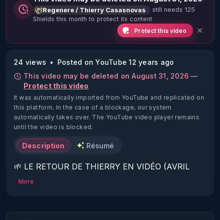
still needs 125
Regenere / Thierry Casasnovas
Shields this month to protect its content
Protect this video
24 views
Posted on YouTube 12 years ago
This video may be deleted on August 31, 2026 —
Protect this video
It was automatically imported from YouTube and replicated on
this platform.
In the case of a blockage, our system
automatically takes over. The YouTube video player remains
until the video is blocked.
Description
Résumé
🌱 LE RETOUR DE THIERRY EN VIDÉO (AVRIL 
2022)!

More
Découvrez la saison 2 des vidéos sur le nouveau 
https://www.rgnr.fr/presentation.html