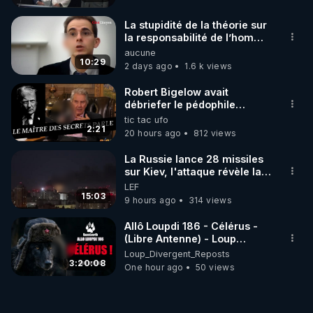
La stupidité de la théorie sur
la responsabilité de l’homme
concernant le dioxyde de
aucune
carbone.
10:29
2 days ago
1.6 k views
Robert Bigelow avait
débriefer le pédophile
génocidaire de donald j
tic tac ufo
trump
2:21
20 hours ago
812 views
La Russie lance 28 missiles
sur Kiev, l'attaque révèle la
faiblesse de Kiev
LEF
15:03
9 hours ago
314 views
Allô Loupdi 186 - Célérus -
(Libre Antenne) - Loup
Divergent 2026.08.06
Loup_Divergent_Reposts
3:20:08
One hour ago
50 views