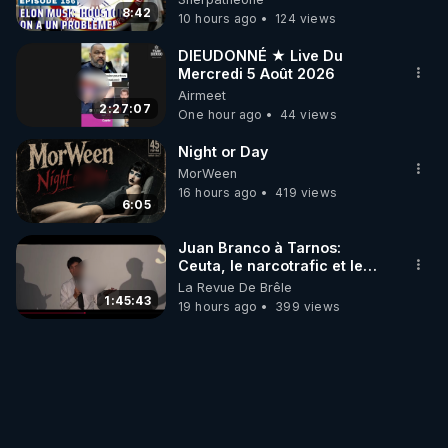
8:42
10 hours ago
124 views
DIEUDONNÉ ★ Live Du
Mercredi 5 Août 2026
Airmeet
2:27:07
One hour ago
44 views
Night or Day
MorWeen
16 hours ago
419 views
6:05
Juan Branco à Tarnos:
Ceuta, le narcotrafic et le
pouvoir en France
La Revue De Brêle
1:45:43
19 hours ago
399 views