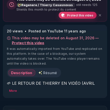
still needs 125
Regenere / Thierry Casasnovas
Shields this month to protect its content
Protect this video
20 views
Posted on YouTube 11 years ago
This video may be deleted on August 31, 2026 —
Protect this video
It was automatically imported from YouTube and replicated on
this platform.
In the case of a blockage, our system
automatically takes over. The YouTube video player remains
until the video is blocked.
Description
Résumé
🌱 LE RETOUR DE THIERRY EN VIDÉO (AVRIL 
2022)!

More
Découvrez la saison 2 des vidéos sur le nouveau 
https://www.rgnr.fr/presentation.html