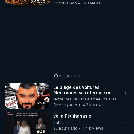
6:49:59
10 hours ago
183 views
Why this ad?
Le piège des voitures
électriques se referme sur
les usagers !
Notre Réalité Est Falsifiée Et Fausse
5:29
One day ago
4.3 k views
voila l'euthanasie !
patatrak
23 hours ago
1.4 k views
4:49