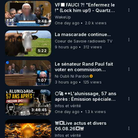
VF🟩 FAUCI ?! "Enfermez le
▶ 30 jours gratuit sur l’application de méditation et 
!" (Lock him up!) - Quartz
Traduction
WakeUp
de bien-être ENVOL :

9:48
One day ago
2.0 k views
Rendez-vous sur 
https://www.envol.app/code
 avec 
le code : REGENERE
La mascarade continue...
Coeur de Savoie radioweb TV
9 hours ago
312 views
5:22
Le sénateur Rand Paul fait
voter en commission
l'outrage au Congrès contre
Ni Oubli Ni Pardon
Anthony Fauci
1:07
3 hours ago
125 views
🌕🚀 **L'alunissage, 57 ans
après : Émission spéciale
avec John Doe !** 👨 🚀✨
Infos et vérité
3:46:45
One day ago
1.3 k views
🚨💥Live actus et divers
06.08.26💥🚨
Infos et vérité