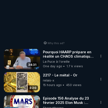
Why this ad?
Pourquoi HAARP prépare en
réalité un CHAOS climatique,
on répond
La Puce à l'oreille
34:31
One day ago
1.7 k views
2217 - Le métal - Or
relais-x
15 hours ago
450 views
3:20
Episode 156 Analyse du 23
février 2025 Elon Musk :
Houston , on a un problème !
Sherpatheone