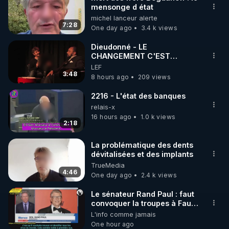
mensonge d état
🌱 INSTAGRAM

michel lanceur alerte
7:28
One day ago
3.4 k views
https://www.instagram.com/rdlr_thierrycasasnovas/
http://rgnr.li/instagram
Dieudonné - LE
CHANGEMENT C'EST
MAINTENANT
LEF
🌱 LA NEWSLETTER

3:48
8 hours ago
209 views
Pour ne pas rater l’actualité RGNR (stages, 
2216 - L'état des banques
http://rgnr.li/news
relais-x
16 hours ago
1.0 k views
2:18
🌱 VIDÉOS NON CENSURÉES SUR ODYSEE 

Toutes les vidéos Youtube sont aussi sur la 
La problématique des dents
dévitalisées et des implants
TrueMedia
http://rgnr.li/odysee
4:46
One day ago
2.4 k views
🌱 LES STAGES EN PRÉSENTIEL

Le sénateur Rand Paul : faut
convoquer la troupes à Fauci
puis Bille gates, famille
L'info comme jamais
http://rgnr.li/stages
eugéniste de le 18 siecle ! 😒
One hour ago