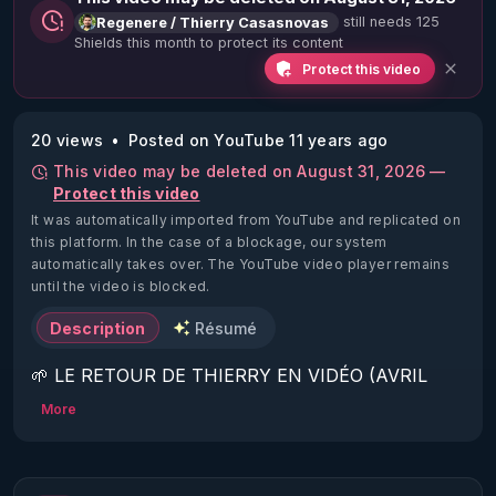
still needs 125
Regenere / Thierry Casasnovas
Shields this month to protect its content
Protect this video
20 views
Posted on YouTube 11 years ago
This video may be deleted on August 31, 2026 —
Protect this video
It was automatically imported from YouTube and replicated on
this platform.
In the case of a blockage, our system
automatically takes over. The YouTube video player remains
until the video is blocked.
Description
Résumé
🌱 LE RETOUR DE THIERRY EN VIDÉO (AVRIL 
2022)!

More
Découvrez la saison 2 des vidéos sur le nouveau 
https://www.rgnr.fr/presentation.html