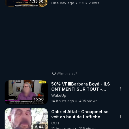
1:35:50
One day ago
5.5 k views
Why this ad?
50% VF🟩Barbara Boyd - ILS
ONT MENTI SUR TOUT -
Jocelyne Traduction
WakeUp
15:56
14 hours ago
495 views
Gabriel Attal - Choupinet se
voit en haut de l'affiche
CCH
6:44
12 hours ago
216 views