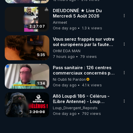
DIEUDONNÉ ★ Live Du
Mercredi 5 Août 2026
Airmeet
2:27:07
One day ago
1.3 k views
Vous serez frappés sur votre
sol européens par la faute
des dirigeants qui s'en
OHM ÉGA MAN
mettent dans le nez
5:35
7 hours ago
79 views
Pass sanitaire : 126 centres
commerciaux concernés par
l'obligation dans toute la
Ni Oubli Ni Pardon
France
1:34
One day ago
4.1 k views
Allô Loupdi 186 - Célérus -
(Libre Antenne) - Loup
Divergent 2026.08.06
Loup_Divergent_Reposts
3:20:08
One day ago
792 views