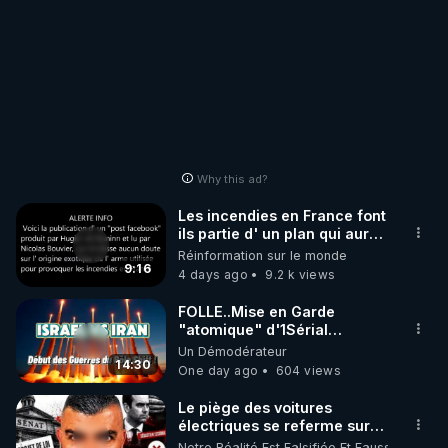
Why this ad?
Les incendies en France font
ils partie d' un plan qui aurait
débuté le 11 septembre 2001
Réinformation sur le monde
?
9:16
4 days ago
9.2 k views
FOLLE..Mise en Garde
"atomique" d'1Sérial
Lanceur d'ALERTES
Un Démodérateur
combinant
14:30
One day ago
604 views
"Théories"&"Faits
Accomplis"
Le piège des voitures
électriques se referme sur
les usagers !
Notre Réalité Est Falsifiée Et Fausse