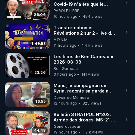
Covid-19 n'a été que le
🌱 INSTAGRAM

début - L'ARNm & l'ARNm-aa
PAROLE LIBRE
jusqu où auront-t-il ?
26:06
10 hours ago
494 views
https://www.instagram.com/rdlr_thierrycasasnovas/
http://rgnr.li/instagram
Transformation et
Révélations 2 sur 2 - live du
07/08/26
A.D.N.M
🌱 LA NEWSLETTER

1:49:53
11 hours ago
1.4 k views
Pour ne pas rater l’actualité RGNR (stages, 
Les films de Ben Garneau =
2026-08-08
http://rgnr.li/news
Ben Garneau
23:26
3 hours ago
141 views
🌱 VIDÉOS NON CENSURÉES SUR ODYSEE 

Toutes les vidéos Youtube sont aussi sur la 
Manu, le compagnon de
Kyria, raconte sa garde à
vue musclée. PARTAGEZ!
Devoir de Mémoire
http://rgnr.li/odysee
16:55
12 hours ago
825 views
🌱 LES STAGES EN PRÉSENTIEL

Bulletin STRATPOL N°302.
Armée des drones, MS-21 en
série, missiles coréens.
Generousbear
http://rgnr.li/stages
07.08.2026.
44:48
19 hours ago
1.2 k views