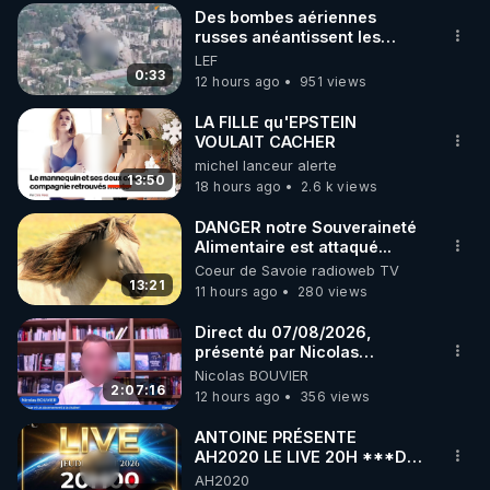
Des bombes aériennes
▶ 30 jours gratuit sur l’application de méditation et 
russes anéantissent les
centres de contrôle de
LEF
de bien-être ENVOL :

drones de 3 brigades
0:33
12 hours ago
951 views
Rendez-vous sur 
https://www.envol.app/code
 avec 
ukrainienne
le code : REGENERE
LA FILLE qu'EPSTEIN
VOULAIT CACHER
michel lanceur alerte
13:50
18 hours ago
2.6 k views
DANGER notre Souveraineté
Alimentaire est attaqué...
Coeur de Savoie radioweb TV
13:21
11 hours ago
280 views
Direct du 07/08/2026,
présenté par Nicolas
BOUVIER
Nicolas BOUVIER
2:07:16
12 hours ago
356 views
ANTOINE PRÉSENTE
AH2020 LE LIVE 20H ***DU
06/08/2026***
AH2020