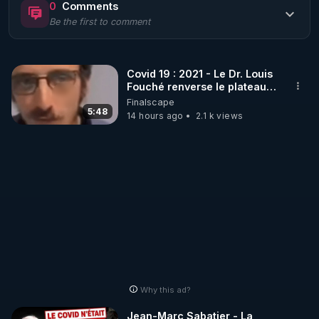
0
Comments
Be the first to comment
🌱 LE MAGAZINE RÉGÉNÈRE 

http://rgnr.li/ymag
Covid 19 : 2021 - Le Dr. Louis
Fouché renverse le plateau
🌱 LA BOUTIQUE DU MAGAZINE

de CNews !
Finalscape
Pour obtenir les anciens numéros que vous avez 
5:48
14 hours ago
2.1 k views
https://boutique.magazine-regenere.fr/
🌱 FIL TELEGRAM

Écoutez les podcasts gratuits de Thierry et les 
https://t.me/rgnr_fr
🌱 FACEBOOK

Why this ad?
http://rgnr.li/facebook
Jean-Marc Sabatier - La