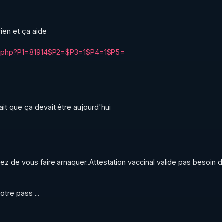
ien et ça aide

tion.php?P1=81914$P2=$P3=1$P4=1$P5=
ait que ça devait être aujourd'hui
de vous faire arnaquer..Attestation vaccinal valide pas besoin d
tre pass ...