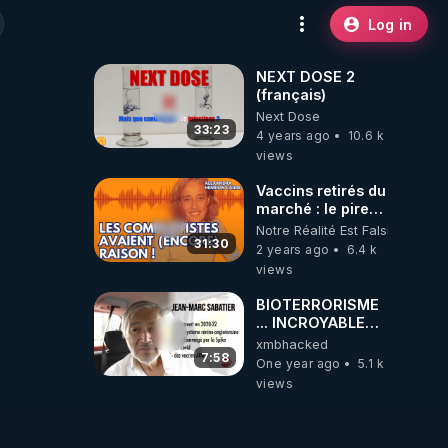
Log in
NEXT DOSE 2
(français)
Next Dose
33:23
4 years ago
10.6 k
views
Vaccins retirés du
marché : le pire
reste à venir ! -
Notre Réalité Est Falsifiée Et F
Alexandra
31:30
2 years ago
6.4 k
Henrion Caude
views
BIOTERRORISME
... INCROYABLE
DECLARATIONS
xmbhacked
DU DIRECTEUR
7:58
One year ago
5.1 k
DE RECHERCHE
views
DU CNRS JEAN
MARC SABATIER