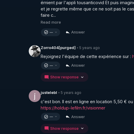
émient par l'appli tousanticovid Et puis imagi
et je regrette même que ce ne soit pas le cas 
faire c...
Read more
Answer
—
5 years ago
Zorro404[purged]
•
Rejoignez l'équipe de cette expérience sur : 
Answer
—
Show response
5 years ago
justelebl
•
j
https://holdup-lefilm.fr/visionner
Answer
—
Show response