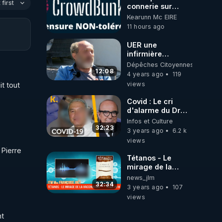
first
connerie sur
CrowdBunker
Kearunn Mc EIRE
???? Si on ne
11 hours ago
peut plus publier,
c'est un peu de la
UER une
censure. Ne
infirmière
payez pas les
témoigne...
Dépêches Citoyennes
boucliers pour
12:08
4 years ago
119
voir mes vidéos,
views
t tout 
c'est une arnaque
parce que ma
Covid : Le cri
chaine et mon
d'alarme du Dr
travail sont
Sabatier
Infos et Culture
gratuits. Je
32:23
préfère la voir
3 years ago
6.2 k
mourir que de voir
views
mes abonnés(es)
Pierre 
payer.
Tétanos - Le
CrowdBunker
mirage de la
s'est tiré une
vaccination
news_jlm
balle dans le pied
32:34
3 years ago
107
sans nos chaines
views
CrowdBunker
n'est plus rien.
t 
Migrez vers les