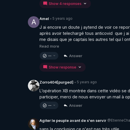
Show 4 responses
5 years ago
Amel
•
A
J ai encore un doute j aytend de voir ce repo
après avoir telechargé tous anticovid  que j a
me disais que je captais les autres tel qui l ont 
Read more
Answer
—
Show response
5 years ago
Zorro404[purged]
•
L’opération XB montrée dans cette vidéo se dé
participer, merci de nous envoyer un mail à 
Answer
—
@EtienneCh
Agiter le peuple avant de s'en servir
sans la conclusion ce n'est pas très utile