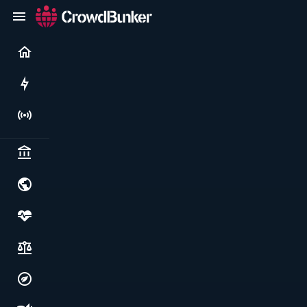
Current
Rushes
Live
Politics & institutions
World & geopolitics
Health, food & wellbeing
Society, justice & freedoms
Economy, environment & technology