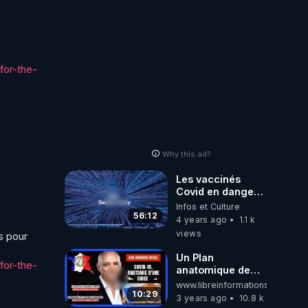
for-the-
Why this ad?
Les vaccinés
Covid en danger !
- Patrick Jaulent
Infos et Culture
et Jacky Cassou
56:12
4 years ago
1.1 k
views
s pour 
Un Plan
for-the-
anatomique de
Dépopulation qui
www.libreinformations.be
ne fait plus aucun
10:29
3 years ago
10.8 k
do