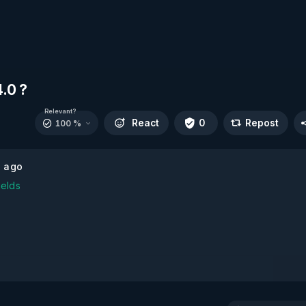
4.0 ?
Relevant?
React
0
Repost
100 %
s ago
ields