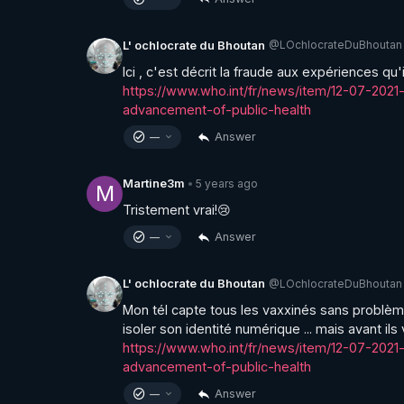
@LOchlocrateDuBhoutan
L' ochlocrate du Bhoutan
https://www.who.int/fr/news/item/12-07-20
advancement-of-public-health
Answer
—
5 years ago
Martine3m
•
M
Tristement vrai!😢
Answer
—
@LOchlocrateDuBhoutan
L' ochlocrate du Bhoutan
Mon tél capte tous les vaxxinés sans problème, 
https://www.who.int/fr/news/item/12-07-20
advancement-of-public-health
Answer
—