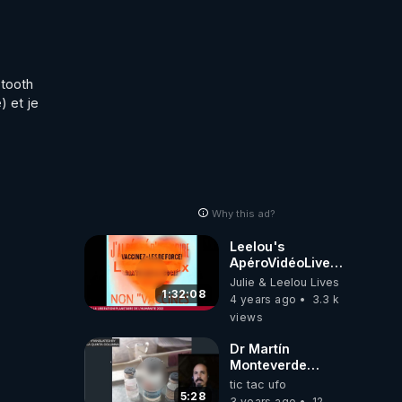
tooth 
 et je 
Why this ad?
Leelou's
ApéroVidéoLive
BOOM entre Nous
Julie & Leelou Lives
les Zzz'Amis
1:32:08
4 years ago
3.3 k
05/12 "La Double
views
Humanité de
Prune"
Dr Martín
Monteverde
partage un travail
tic tac ufo
de recherche du
5:28
3 years ago
12