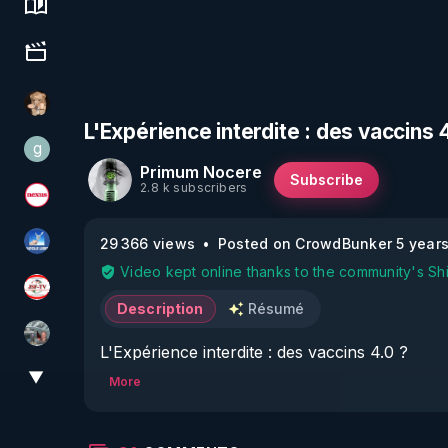
Science, history & spirituality
Culture, media & entertainment
DataCenter
L'Expérience interdite : des vaccins 
g
gilo59
Primum Nocere
Subscribe
2.8 k subscribers
Magazine Nexus
29 366 views
Posted on CrowdBunker 5 year
PAROLE LIBRE
Video kept online thanks to the community's Sh
JSF - TV
Description
Résumé
Ben Garneau
L'Expérience interdite : des vaccins 4.0 ?
▼
More
View More