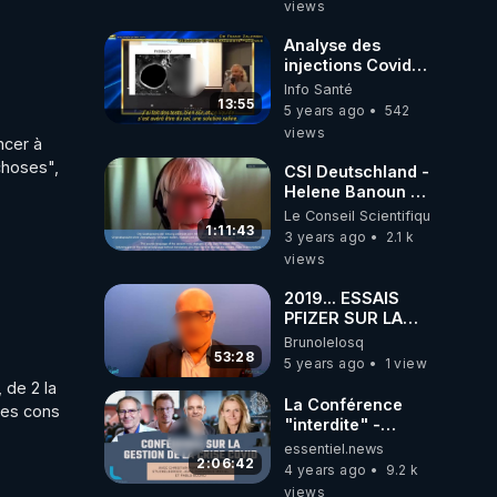
views
Analyse des
injections Covid-
19 par le Dr. Franc
Info Santé
Zalewski
13:55
5 years ago
542
views
cer à 
hoses", 
CSI Deutschland -
Helene Banoun -
17/2/2023
Le Conseil Scientifique Indépen
1:11:43
3 years ago
2.1 k
views
2019... ESSAIS
PFIZER SUR LA
VACCINATION -
Brunolelosq
COVID :RAPPORT
53:28
5 years ago
1 view
EXPLOSIF DE
de 2 la 
CHRISTINE
La Conférence
es cons 
COTTON.
"interdite" -
Genève,
essentiel.news
24.02.2022
2:06:42
4 years ago
9.2 k
views