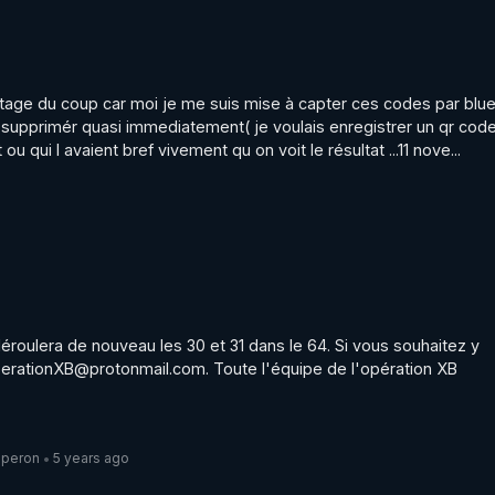
rtage du coup car moi je me suis mise à capter ces codes par blue
i supprimér quasi immediatement( je voulais enregistrer un qr code)
ou qui l avaient bref vivement qu on voit le résultat ...11 nove...
roulera de nouveau les 30 et 31 dans le 64. Si vous souhaitez y 
operationXB@protonmail.com. Toute l'équipe de l'opération XB
aperon
5 years ago
•