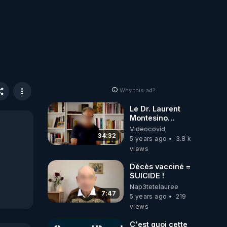
Why this ad?
Le Dr. Laurent
Montesino
Réanimateur - à
Videocovid
coeur ouvert
34:32
5 years ago
3.8 k
views
Décès vacciné =
SUICIDE !
Nap3tetelauree
7:47
5 years ago
219
views
C'est quoi cette