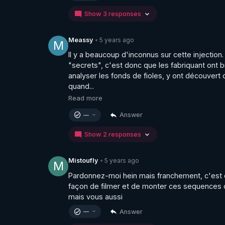
Show 3 responses
5 years ago
Meassy
•
M
Il y a beaucoup d'inconnus sur cette injection.
"secrets", c'est donc que les fabriquant ont
analyser les fonds de fioles, y ont découvert
quand...
Read more
Answer
—
Show 2 responses
5 years ago
Mistoufly
•
M
Pardonnez-moi hein mais franchement, c'est qu
façon de filmer et de monter ces sequences c
mais vous aussi
Answer
—