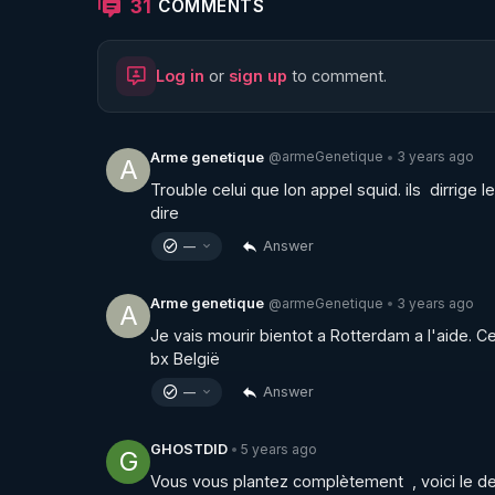
31
COMMENTS
Log in
or
sign up
to comment.
@armeGenetique
3 years ago
Arme genetique
•
A
Trouble celui que lon appel squid. ils  dirrige
dire
Answer
—
@armeGenetique
3 years ago
Arme genetique
•
A
Je vais mourir bientot a Rotterdam a l'aide. Ces
bx België
Answer
—
5 years ago
GHOSTDID
•
G
Vous vous plantez complètement  , voici le d