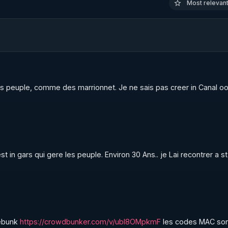
Most relevant 
 les peuple, comme des marrionnet. Je ne sais pas creer in Canal ooi
t in gars qui gere les peuple. Environ 30 Ans.. je Lai recontrer a st 
ebunk 
https://crowdbunker.com/v/ubl8OMpkmF
 les codes MAC son