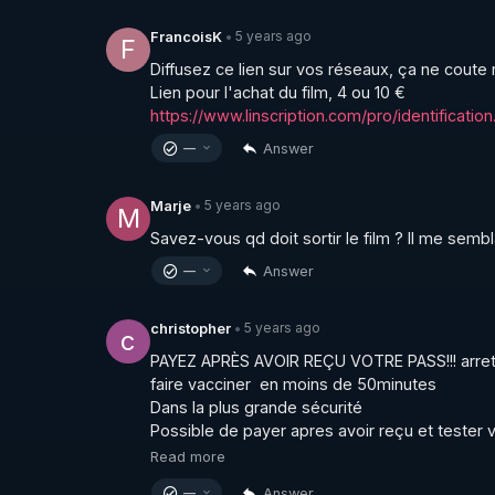
5 years ago
FrancoisK
•
F
Diffusez ce lien sur vos réseaux, ça ne coute r
https://www.linscription.com/pro/identifica
Answer
—
5 years ago
Marje
•
M
Savez-vous qd doit sortir le film ? Il me sembl
Answer
—
5 years ago
christopher
•
c
PAYEZ APRÈS AVOIR REÇU VOTRE PASS!!! arretez 
faire vacciner  en moins de 50minutes 

Dans la plus grande sécurité  

Possible de payer apres avoir reçu et tester vo
Read more
Answer
—