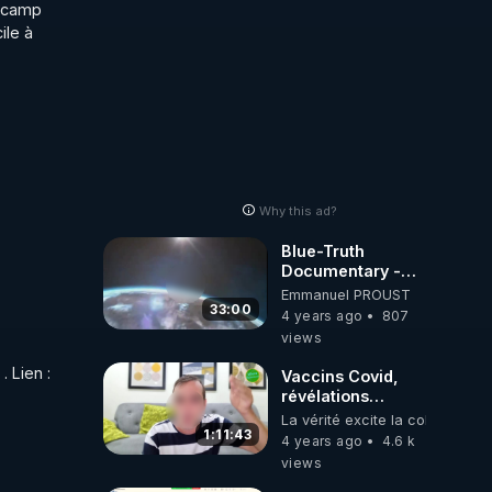
 camp 
autres sites
le à 
comme "VK, X,
Odysee, et Tik-
Tok", je vous
mettrai les liens
en commentaires.
Bisous la famille.
Why this ad?
Blue-Truth
Documentary -
Les injectés et les
Emmanuel PROUST
testés émettent
33:00
4 years ago
807
une adresse MAC
views
!
c'est bon. Il est en ligne en location 5,50 € ou  achat 13,20 €. Ne piratez pas. Louez le film. Ils méritent notre aide . Lien : 
Vaccins Covid,
révélations
explosives - Vivre
La vérité excite la colère
Sainement
1:11:43
4 years ago
4.6 k
views