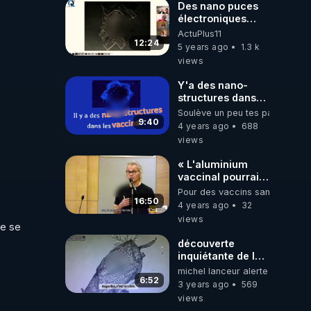
Des nano puces
électroniques
dans les vaccins
ActuPlus11
Observations
12:24
5 years ago
1.3 k
microscope
views
Y'a des nano-
structures dans
les vaccins anti
Soulève un peu tes paupières
coronavirus et
9:40
4 years ago
688
COVID de Pfizer
views
et Moderna
« L'aluminium
vaccinal pourrait
provoquer des
Pour des vaccins sans alumini
dysfonctionnements
16:50
4 years ago
32
cérébraux » (Pr
views
e se 
Chris Exley) ST FR
découverte
inquiétante de la
quinta columna
michel lanceur alerte
dans une goute
6:52
3 years ago
569
de sang d une
views
personne injecté