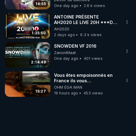
16:55
One day ago
2.6 k views
ANTOINE PRÉSENTE
AH2020 LE LIVE 20H ***DU
06/08/2026***
AH2020
1:35:50
2 days ago
6.3 k views
SNOWDEN VF 2016
ZanoniMaat
One day ago
401 views
2:14:49
Vous êtes empoisonnés en
France ils vous
empoisonnent tranquille
OHM ÉGA MAN
15:27
19 hours ago
453 views