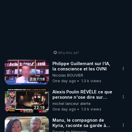
Why this ad?
Philippe Guillemant sur l’IA,
la conscience et les OVNI
Nicolas BOUVIER
2:07:19
One day ago
1.3 k views
Alexis Poulin RÉVÈLE ce que
personne n'ose dire sur
l'Union européenne (C'est
michel lanceur alerte
explosif)
22:19
One day ago
1.3 k views
Manu, le compagnon de
Kyria, raconte sa garde à
vue musclée. PARTAGEZ!
Devoir de Mémoire