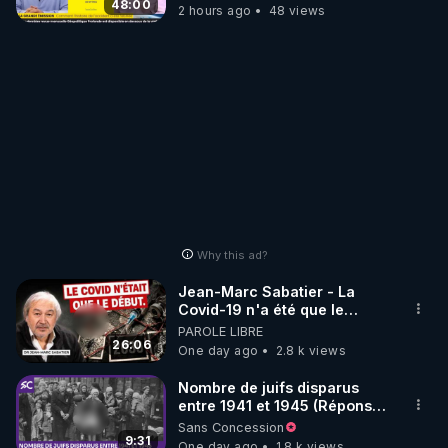
48:00
2 hours ago
48 views
Why this ad?
Jean-Marc Sabatier - La
Covid-19 n'a été que le
début - L'ARNm & l'ARNm-aa
PAROLE LIBRE
jusqu où auront-t-il ?
26:06
One day ago
2.8 k views
Nombre de juifs disparus
entre 1941 et 1945 (Réponse
à mes accusateurs)
Sans Concession
9:31
One day ago
1.8 k views