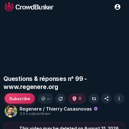
Questions & réponses n° 99 -
www.regenere.org
Subscribe
0
—
Regenere / Thierry Casasnovas
3.5 k subscribers
This video may be deleted on August 31, 2026