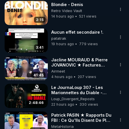
plus de guerres.
Blondie - Denis
▶ 30 jours gratuit sur l’application de méditation et 
Retro Video Vault
de bien-être ENVOL :

14 hours ago
521 views
2:15
Rendez-vous sur 
https://www.envol.app/code
 avec 
le code : REGENERE
Aucun effet secondaire !.
patatrak
19 hours ago
779 views
3:41
Jacline MOURAUD & Pierre
JOVANOVIC ★ Factures
Impayées : Où Est Passé Le
Airmeet
Pognon ?
41:45
4 hours ago
207 views
Le JournaLoup 307 - Les
Marionnettes du Diable -
Loup Divergent 2026.08.07
Loup_Divergent_Reposts
2:48:46
22 hours ago
330 views
Patrick PASIN ★ Rapports Du
FBI : Ce Qu'Ils Disent De Plus
Grave Sur Hitler
MetaHistoria