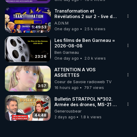
Transformation et
Révélations 2 sur 2 - live du
07/08/26
A.D.N.M
1:49:53
One day ago
2.5 k views
Les films de Ben Garneau =
2026-08-08
Ben Garneau
23:26
One day ago
2.0 k views
ATTENTION A VOS
ASSIETTES
Coeur de Savoie radioweb TV
3:57
16 hours ago
797 views
Bulletin STRATPOL N°302.
Armée des drones, MS-21 en
série, missiles coréens.
Generousbear
07.08.2026.
44:48
2 days ago
1.8 k views