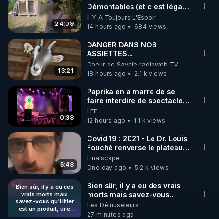
Démontables (et c'est légal).
🌱 INSTAGRAM

Visite éco village en
Il Y A Toujours L'Espoir
Bretagne
24:09
14 hours ago
684 views
https://www.instagram.com/rdlr_thierrycasasnovas/
http://rgnr.li/instagram
DANGER DANS NOS
ASSIETTES...
Coeur de Savoie radioweb TV
🌱 LA NEWSLETTER

13:21
18 hours ago
2.1 k views
Pour ne pas rater l’actualité RGNR (stages, 
Paprika en a marre de se
faire interdire de spectacle.
http://rgnr.li/news
Elle décide donc de devenir
LEF
DJ !
0:38
12 hours ago
1.1 k views
🌱 VIDÉOS NON CENSURÉES SUR ODYSEE 

Toutes les vidéos Youtube sont aussi sur la 
Covid 19 : 2021 - Le Dr. Louis
Fouché renverse le plateau
de CNews !
Finalscape
http://rgnr.li/odysee
5:48
One day ago
5.2 k views
🌱 LES STAGES EN PRÉSENTIEL

Bien sûr, il y a eu des vrais
Bien sûr, il y a eu des
morts mais savez-vous
vrais morts mais
savez-vous qu'Hitler
qu'Hitler est un produit, une
Les Démuseleurs
http://rgnr.li/stages
est un produit, une
mise en scène des
27 minutes ago
mise en scène des