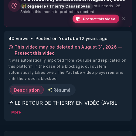
still needs 125
Regenere / Thierry Casasnovas
Shields this month to protect its content
Protect this video
40 views
Posted on YouTube 12 years ago
This video may be deleted on August 31, 2026 —
Protect this video
It was automatically imported from YouTube and replicated on
this platform.
In the case of a blockage, our system
automatically takes over. The YouTube video player remains
until the video is blocked.
Description
Résumé
🌱 LE RETOUR DE THIERRY EN VIDÉO (AVRIL 
2022)!

More
Découvrez la saison 2 des vidéos sur le nouveau 
https://www.rgnr.fr/presentation.html