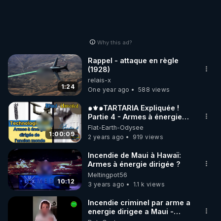
https://tinyurl.com/4c53hn28
Why this ad?
Rappel - attaque en règle
(1928)
relais-x
1:24
One year ago
588 views
๑⚜️๑TARTARIA Expliquée !
Partie 4 - Armes à énergie
dirigée de l'ancien monde
Flat-Earth-Odysee
1:00:09
2 years ago
919 views
Incendie de Maui à Hawaï:
Armes à énergie dirigée ?
Meltingpot56
10:12
3 years ago
1.1 k views
Incendie criminel par arme a
energie dirigee a Maui -
Temoignage