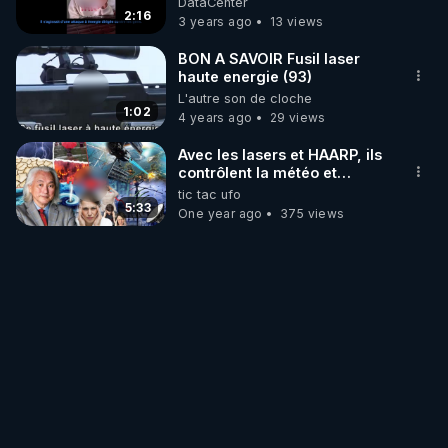
DataCenter
2:16
3 years ago
13 views
BON A SAVOIR Fusil laser
haute energie (93)
L'autre son de cloche
1:02
4 years ago
29 views
Avec les lasers et HAARP, ils
contrôlent la météo et
l'utilisent comme une arme
tic tac ufo
de destruction
5:33
One year ago
375 views