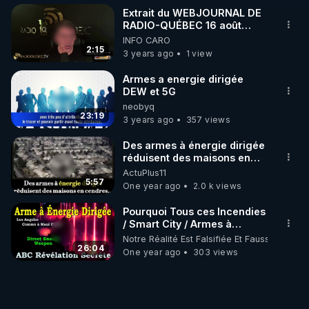
Assange), la cartographie et le SWS (Sentient 
Extrait du WEBJOURNAL DE
World Simulation).

RADIO-QUÉBEC 16 août
2023 - LE POUVOIR
INFO CARO
Sur les sites en ruine ou brûlés après des attaques 
Addendum - Feux
2:15
3 years ago
1 view
par tirs d’énergie dirigée, on peut y mesurer, 
pendant quelques heures après, des traces de 
Armes a energie dirigée
Deutérium, un gaz rare qui est la preuve formelle 
DEW et 5G
neobyq
qu’une réaction de fusion nucléaire s’y est produite 
23:19
3 years ago
357 views
(il en est le déchet), suite à ces tirs qui « 
vaporisent/pulvérisent » la matière sur place en 
Des armes à énergie dirigée
poussières sans laisser aucuns gravats retomber 
réduisent des maisons en
cendres.
ActuPlus11
au sol.

5:57
One year ago
2.0 k views
https://tinyurl.com/53s77ba2
Pourquoi Tous ces Incendies
https://tinyurl.com/2wcf8zd6
/ Smart City / Armes à
énergie dirigée !!
Notre Réalité Est Falsifiée Et Fausse
https://tinyurl.com/2p9psjfw
26:04
One year ago
303 views
https://tinyurl.com/598hp53r
https://tinyurl.com/mpr64w4w
https://tinyurl.com/m6xfxajt
https://tinyurl.com/ypsf3p6v