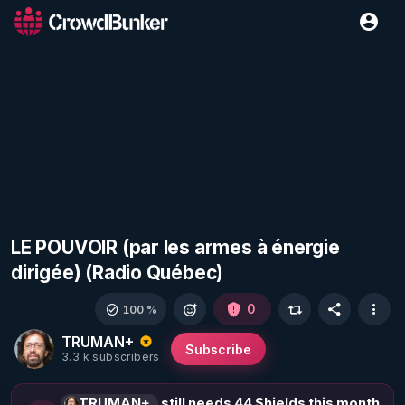
LE POUVOIR (par les armes à énergie
dirigée) (Radio Québec)
0
100 %
TRUMAN+
Subscribe
3.3 k subscribers
TRUMAN+
still needs 44 Shields this month