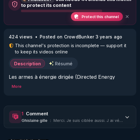
to protect its content
Protect this channel
424 views
Posted on CrowdBunker 3 years ago
This channel's protection is incomplete — support it
to keep its videos online
Description
Résumé
Les armes à énergie dirigée (Directed Energy 
Weapons – DEW) font partie de cet écosystème 
More
d’armes électromagnétiques.

Il en existe deux sortes : celles qui permettent les 
attaques sur le vivant et celles qui servent aux 
1
Comment
destructions matérielles.

Ghislaine gille
:
Merci. Je suis ciblée aussi. J ai vécu et je vis encore des épisodes de harcèlem...
Celles qui permettent les attaques sur le vivant 
envoient des rayons d’énergie dirigée d’origine 
électromagnétique cohérente de type Maser 