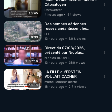
Citoicitoyen
DataCenter
10:45
4 hours ago
64 views
Des bombes aériennes
russes anéantissent les
centres de contrôle de
LEF
drones de 3 brigades
0:33
13 hours ago
1.0 k views
ukrainienne
Direct du 07/08/2026,
présenté par Nicolas
BOUVIER
Nicolas BOUVIER
2:07:16
13 hours ago
380 views
LA FILLE qu'EPSTEIN
VOULAIT CACHER
michel lanceur alerte
13:50
18 hours ago
2.7 k views