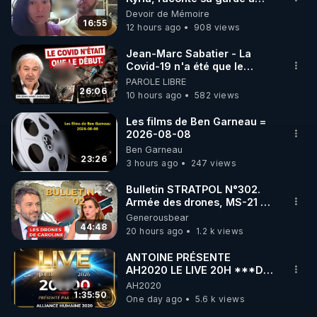
vue musclée. PARTAGEZ!
Devoir de Mémoire
16:55
12 hours ago
908 views
Jean-Marc Sabatier - La
Covid-19 n'a été que le
début - L'ARNm & l'ARNm-aa
PAROLE LIBRE
jusqu où auront-t-il ?
26:06
10 hours ago
582 views
Les films de Ben Garneau =
2026-08-08
Ben Garneau
23:26
3 hours ago
247 views
Bulletin STRATPOL N°302.
Armée des drones, MS-21 en
série, missiles coréens.
Generousbear
07.08.2026.
44:48
20 hours ago
1.2 k views
ANTOINE PRÉSENTE
AH2020 LE LIVE 20H ***DU
06/08/2026***
AH2020
1:35:50
One day ago
5.6 k views