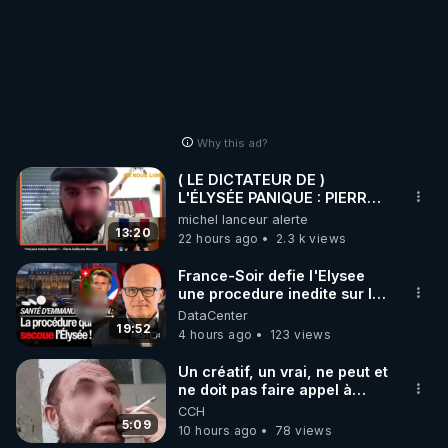
Why this ad?
( LE DICTATEUR DE )
L'ÉLYSÉE PANIQUE : PIERRE
GUILLAUME MERCADAL
michel lanceur alerte
BALANCE TOUT
13:20
22 hours ago
2.3 k views
France-Soir defie l'Elysee
une procedure inedite sur la
sante du president - Nexus
DataCenter
19:52
4 hours ago
123 views
Un créatif, un vrai, ne peut et
ne doit pas faire appel à
l'intelligence artificielle
CCH
5:09
10 hours ago
78 views