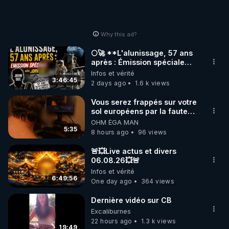
Why this ad?
🌕🚀 **L'alunissage, 57 ans
après : Émission spéciale
avec John Doe !** 👨 🚀✨
Infos et vérité
3:46:45
2 days ago
1.6 k views
Vous serez frappés sur votre
sol européens par la faute
des dirigeants qui s'en
OHM ÉGA MAN
mettent dans le nez
5:35
8 hours ago
96 views
🚨💥Live actus et divers
06.08.26💥🚨
Infos et vérité
6:49:56
One day ago
364 views
Dernière vidéo sur CB
Excaliburnes
22 hours ago
1.3 k views
19:49