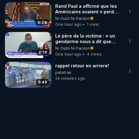
Rand Paul a affirmé que les
Américains avaient « perdu
la liberté » de décider pour
Ni Oubli Ni Pardon
leur corps
0:26
One hour ago
1 view
Le père de la victime : « un
gendarme nous a dit que
c'était une libération
Ni Oubli Ni Pardon
anticipée Covid-19 »
2:19
One hour ago
4 views
rappel retour en arriere!
patatrak
24 minutes ago
5:49