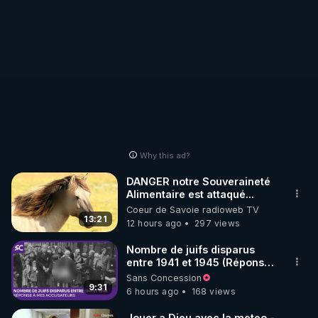
Why this ad?
DANGER notre Souveraineté
Alimentaire est attaqué...
Coeur de Savoie radioweb TV
13:21
12 hours ago
297 views
Nombre de juifs disparus
entre 1941 et 1945 (Réponse
à mes accusateurs)
Sans Concession
9:31
6 hours ago
168 views
Jouer a Dieu avec la meteo -