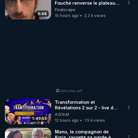
Fouché renverse le plateau
de CNews !
Finalscape
5:48
15 hours ago
2.2 k views
Why this ad?
Transformation et
Révélations 2 sur 2 - live du
07/08/26
A.D.N.M
1:49:53
12 hours ago
1.5 k views
Manu, le compagnon de
Kyria, raconte sa garde à