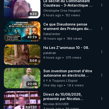
Le secret du Commandant
Cousteau - 3-Antarctique ou
l'une des deux portes des
Christophe Cros Houplon
enfers
6:22
5 hours ago
152 views
Ce que Dieudonne pense
vraiment des Proteges du
reseau Epstein - GPTV
DataCenter
40:29
16 hours ago
186 views
Ha Les Z'animaux 10 - 08.
patatrak
9 hours ago
375 views
3:08
Son invention permet d'être
autonome en électricité
avec un simple ruisseau
Il Y A Toujours L'Espoir
22:36
One day ago
1.8 k views
Direct du 10/08/2026,
présenté par Nicolas
BOUVIER
Nicolas BOUVIER
1:51:37
3 hours ago
59 views