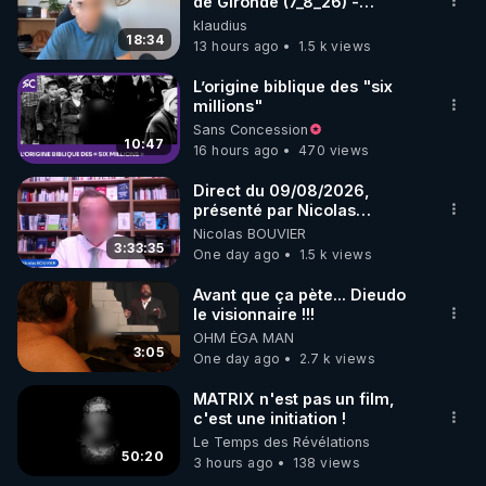
marque SANA : 

de Gironde (7_8_26) -
Philippe WEBER
klaudius
Rendez-vous sur 
http://rgnr.li/lechoubrave
 avec le 
18:34
13 hours ago
1.5 k views
code : REGENERE10

L’origine biblique des "six
▶ 30 jours gratuit sur l’application de méditation et 
millions"
Sans Concession
de bien-être ENVOL :

10:47
16 hours ago
470 views
Rendez-vous sur 
https://www.envol.app/code
 avec 
le code : REGENERE
Direct du 09/08/2026,
présenté par Nicolas
BOUVIER
Nicolas BOUVIER
3:33:35
One day ago
1.5 k views
Avant que ça pète... Dieudo
le visionnaire !!!
OHM ÉGA MAN
3:05
One day ago
2.7 k views
MATRIX n'est pas un film,
c'est une initiation !
Le Temps des Révélations
50:20
3 hours ago
138 views