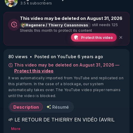
3.5 k subscribers
This video may be deleted on August 31, 2026
still needs 125
Regenere / Thierry Casasnovas
Shields this month to protect its content
Protect this video
80 views
Posted on YouTube 6 years ago
This video may be deleted on August 31, 2026 —
Protect this video
It was automatically imported from YouTube and replicated on
this platform.
In the case of a blockage, our system
automatically takes over. The YouTube video player remains
until the video is blocked.
Description
Résumé
🌱 LE RETOUR DE THIERRY EN VIDÉO (AVRIL 
2022)!

More