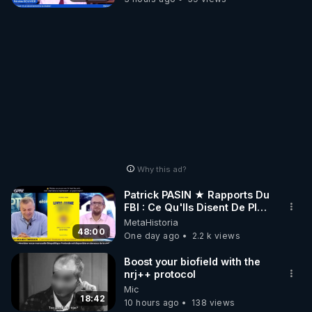
Why this ad?
Patrick PASIN ★ Rapports Du
FBI : Ce Qu'Ils Disent De Plus
Grave Sur Hitler
MetaHistoria
48:00
One day ago
2.2 k views
Boost your biofield with the
nrj++ protocol
Mic
18:42
10 hours ago
138 views