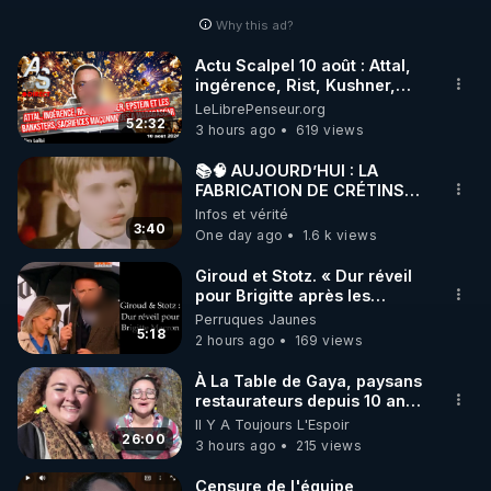
Why this ad?
http://rgnr.li/facebook
Actu Scalpel 10 août : Attal,
ingérence, Rist, Kushner,
🌱 INSTAGRAM

Epstein, sacrifices
LeLibrePenseur.org
maçonniques à Madagascar
52:32
3 hours ago
619 views
https://www.instagram.com/rdlr_thierrycasasnovas/
http://rgnr.li/instagram
📚🧠 AUJOURD’HUI : LA
FABRICATION DE CRÉTINS
QUI SE PRENNENT POUR
Infos et vérité
🌱 LA NEWSLETTER

DES GÉNIES… 🤡🧠💥
3:40
One day ago
1.6 k views
Pour ne pas rater l’actualité RGNR (stages, 
Giroud et Stotz. « Dur réveil
pour Brigitte après les
http://rgnr.li/news
élections européennes ».
Perruques Jaunes
5:18
2 hours ago
169 views
🌱 VIDÉOS NON CENSURÉES SUR ODYSEE 

Toutes les vidéos Youtube sont aussi sur la 
À La Table de Gaya, paysans
restaurateurs depuis 10 ans
dans l'Ariège
Il Y A Toujours L'Espoir
http://rgnr.li/odysee
26:00
3 hours ago
215 views
🌱 LES STAGES EN PRÉSENTIEL

Censure de l'équipe