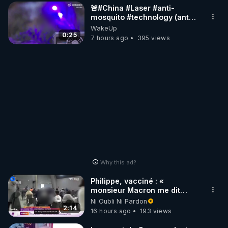
🚨#China #Laser #anti-
mosquito #technology (anti
#moustique) Photon Matrix
WakeUp
0:25
7 hours ago
395 views
Why this ad?
Philippe, vacciné : «
monsieur Macron me dit
qu'il emmerde ma fille, donc
Ni Oubli Ni Pardon
moi je suis insulté »
2:14
16 hours ago
193 views