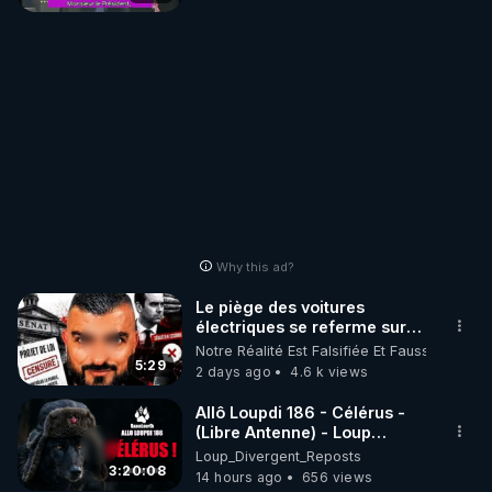
Why this ad?
Le piège des voitures
électriques se referme sur
les usagers !
Notre Réalité Est Falsifiée Et Fausse
5:29
2 days ago
4.6 k views
Allô Loupdi 186 - Célérus -
(Libre Antenne) - Loup
Divergent 2026.08.06
Loup_Divergent_Reposts
3:20:08
14 hours ago
656 views