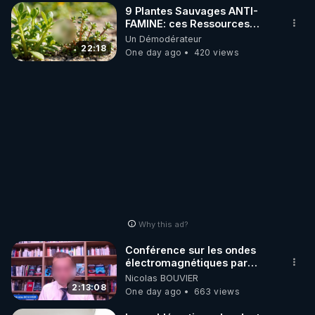
9 Plantes Sauvages ANTI-
FAMINE: ces Ressources
NUTRITIVES&MéDICINALES"gratuite
Un Démodérateur
JARDIN&des Haies
22:18
One day ago
420 views
Why this ad?
Conférence sur les ondes
électromagnétiques par
Grégoire Caustru et Bart de
Nicolas BOUVIER
Wever !
2:13:08
One day ago
663 views