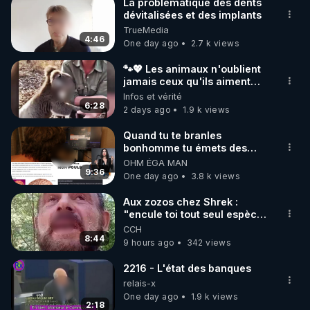
La problématique des dents
dévitalisées et des implants
TrueMedia
4:46
One day ago
2.7 k views
🐾💖 Les animaux n'oublient
jamais ceux qu'ils aiment…
🥹❤️
Infos et vérité
6:28
2 days ago
1.9 k views
Quand tu te branles
bonhomme tu émets des
ondes ils ont juste omis de
OHM ÉGA MAN
t'expliquer
9:36
One day ago
3.8 k views
Aux zozos chez Shrek :
"encule toi tout seul espèce
de mal polish"
CCH
8:44
9 hours ago
342 views
2216 - L'état des banques
relais-x
One day ago
1.9 k views
2:18