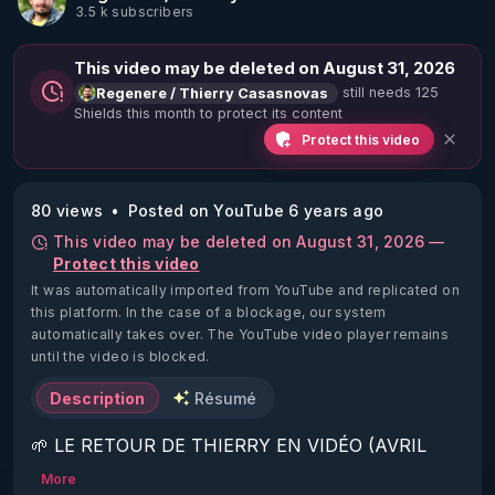
3.5 k subscribers
This video may be deleted on August 31, 2026
still needs 125
Regenere / Thierry Casasnovas
Shields this month to protect its content
Protect this video
80 views
Posted on YouTube 6 years ago
This video may be deleted on August 31, 2026 —
Protect this video
It was automatically imported from YouTube and replicated on
this platform.
In the case of a blockage, our system
automatically takes over. The YouTube video player remains
until the video is blocked.
Description
Résumé
🌱 LE RETOUR DE THIERRY EN VIDÉO (AVRIL 
2022)!

More