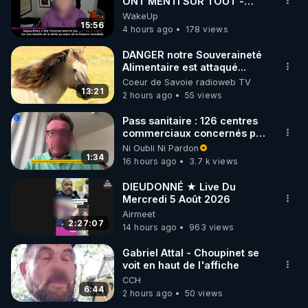
marque SANA : 

ONT MENTI SUR TOUT -
Jocelyne Traduction
WakeUp
Rendez-vous sur 
http://rgnr.li/lechoubrave
 avec le 
15:56
4 hours ago
178 views
code : REGENERE10

DANGER notre Souveraineté
▶ 30 jours gratuit sur l’application de méditation et 
Alimentaire est attaqué...
Coeur de Savoie radioweb TV
de bien-être ENVOL :

13:21
2 hours ago
55 views
Rendez-vous sur 
https://www.envol.app/code
 avec 
le code : REGENERE
Pass sanitaire : 126 centres
commerciaux concernés par
l'obligation dans toute la
Ni Oubli Ni Pardon
France
1:34
16 hours ago
3.7 k views
DIEUDONNÉ ★ Live Du
Mercredi 5 Août 2026
Airmeet
2:27:07
14 hours ago
963 views
Gabriel Attal - Choupinet se
voit en haut de l'affiche
CCH
6:44
2 hours ago
50 views