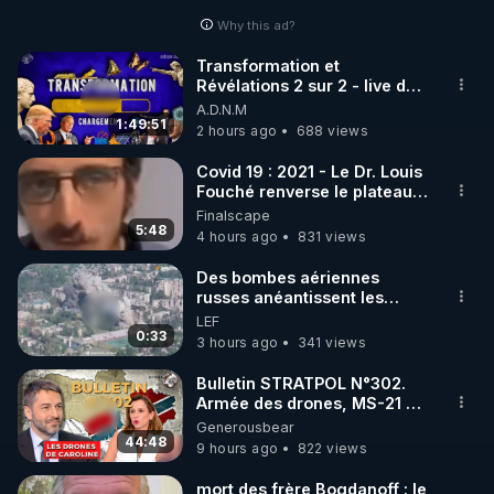
Why this ad?
http://rgnr.li/facebook
Transformation et
Révélations 2 sur 2 - live du
🌱 INSTAGRAM

07/08/26
A.D.N.M
1:49:51
2 hours ago
688 views
https://www.instagram.com/rdlr_thierrycasasnovas/
http://rgnr.li/instagram
Covid 19 : 2021 - Le Dr. Louis
Fouché renverse le plateau
de CNews !
Finalscape
🌱 LA NEWSLETTER

5:48
4 hours ago
831 views
Pour ne pas rater l’actualité RGNR (stages, 
Des bombes aériennes
russes anéantissent les
http://rgnr.li/news
centres de contrôle de
LEF
drones de 3 brigades
0:33
3 hours ago
341 views
🌱 VIDÉOS NON CENSURÉES SUR ODYSEE 

ukrainienne
Toutes les vidéos Youtube sont aussi sur la 
Bulletin STRATPOL N°302.
Armée des drones, MS-21 en
série, missiles coréens.
Generousbear
http://rgnr.li/odysee
07.08.2026.
44:48
9 hours ago
822 views
🌱 LES STAGES EN PRÉSENTIEL

mort des frère Bogdanoff : le