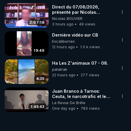
Direct du 07/08/2026,
présenté par Nicolas
BOUVIER
Nicolas BOUVIER
2:07:16
3 hours ago
49 views
Dernière vidéo sur CB
Excaliburnes
12 hours ago
1.0 k views
19:49
Ha Les Z'animaux 07 - 08.
patatrak
22 hours ago
277 views
4:35
Juan Branco à Tarnos:
Ceuta, le narcotrafic et le
pouvoir en France
La Revue De Brêle
1:45:43
One day ago
783 views