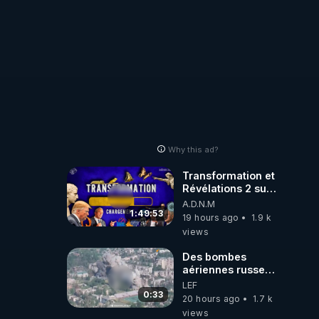
Why this ad?
Transformation et
Révélations 2 sur
2 - live du
A.D.N.M
07/08/26
1:49:53
19 hours ago
1.9 k
views
Des bombes
aériennes russes
anéantissent les
LEF
centres de
0:33
20 hours ago
1.7 k
contrôle de
views