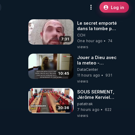
Log in
Le secret emporté
dans la tombe par
le Commandant
CCH
Cousteau le 25
7:31
One hour ago
74
juin 1997
views
Jouer a Dieu avec
la meteo -
Citoicitoyen
DataCenter
10:45
11 hours ago
931
views
SOUS SERMENT,
Jérôme Kerviel
balance tout à
patatrak
l'Assemblée !
30:36
7 hours ago
622
views