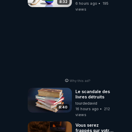
8:32
6 hours ago
195
views
Why this ad?
Le scandale des
livres détruits
tourdedavid
6:40
16 hours ago
212
views
Vous serez
frappés sur votre