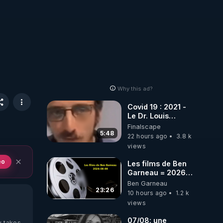
Why this ad?
Covid 19 : 2021 -
Le Dr. Louis
Fouché renverse
Finalscape
le plateau de
5:48
22 hours ago
3.8 k
CNews !
views
eo
Les films de Ben
Garneau = 2026-
08-08
Ben Garneau
23:26
10 hours ago
1.2 k
views
07/08: une
y takes