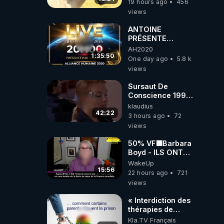
19 hours ago
456
views
ANTOINE
PRÉSENTE
AH2020 LE LIVE
AH2020
20H ***DU
1:35:50
One day ago
5.8 k
06/08/2026***
views
Sursaut De
Conscience 1998
- toujours
klaudius
d'actualité ....Au
42:22
3 hours ago
72
Dela Du Réel
views
50% VF🟩Barbara
Boyd - ILS ONT
MENTI SUR TOUT
WakeUp
-Jocelyne
15:56
22 hours ago
721
Traduction
views
« Interdiction des
thérapies de
conversion »
Kla.TV Français