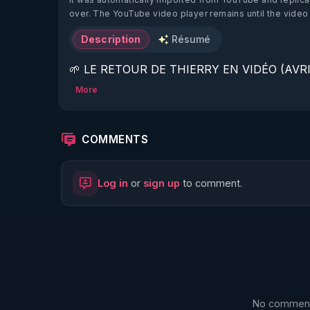
over. The YouTube video player remains until the video
Description
Résumé
🌱 LE RETOUR DE THIERRY EN VIDÉO (AVRIL
More
https://www.rgnr.fr/presentation.html
🌱 LE MAGAZINE RÉGÉNÈRE 

COMMENTS
http://rgnr.li/ymag
Log in
or
sign up
to comment.
🌱 LA BOUTIQUE DU MAGAZINE

https://boutique.magazine-regenere.fr/
🌱 FIL TELEGRAM

https://t.me/rgnr_fr
No comments