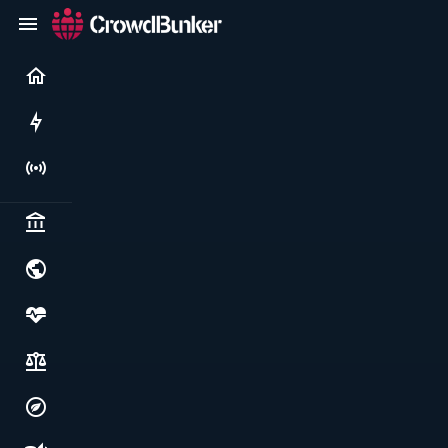
Current
Rushes
Live
Politics & institutions
World & geopolitics
Health, food & wellbeing
Society, justice & freedoms
Economy, environment & technology