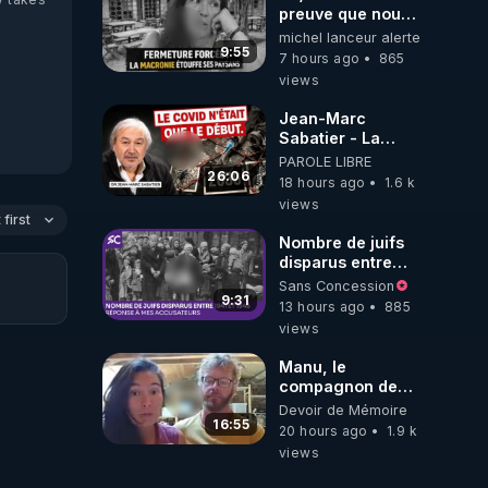
preuve que nous
somme passé en
michel lanceur alerte
absurdie une
9:55
7 hours ago
865
dictature qui veut
views
faire taire ses
opposant !
Jean-Marc
Sabatier - La
Covid-19 n'a été
PAROLE LIBRE
que le début -
26:06
18 hours ago
1.6 k
L'ARNm &
views
l'ARNm-aa jusqu
first
où auront-t-il ?
Nombre de juifs
disparus entre
1941 et 1945
Sans Concession
(Réponse à mes
9:31
13 hours ago
885
accusateurs)
views
Manu, le
compagnon de
Kyria, raconte sa
Devoir de Mémoire
garde à vue
16:55
20 hours ago
1.9 k
musclée.
views
PARTAGEZ!