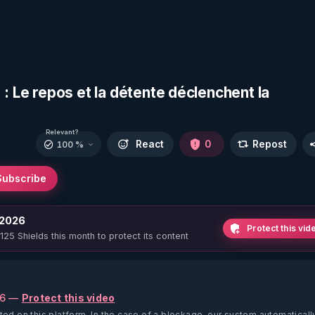
: Le repos et la détente déclenchent la
Relevant?
React
0
Repost
100 %
Subscribe
 2026
Protect this vid
 125 Shields this month to protect its content
26 —
Protect this video
ted on this platform.
In the case of a blockage, our system automaticall