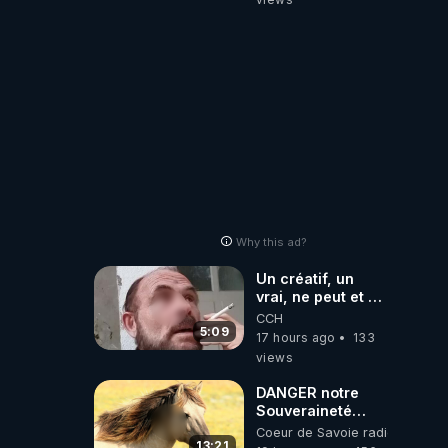
Why this ad?
Un créatif, un
vrai, ne peut et ne
doit pas faire
CCH
appel à
5:09
17 hours ago
133
l'intelligence
views
artificielle
DANGER notre
Souveraineté
Alimentaire est
Coeur de Savoie radioweb TV
attaqué...
13:21