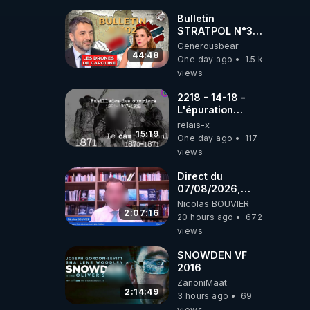
drones de 3
brigades
Bulletin
ukrainienne
STRATPOL N°302.
Armée des
Generousbear
drones, MS-21 en
44:48
One day ago
1.5 k
série, missiles
views
coréens.
07.08.2026.
2218 - 14-18 -
L'épuration
républicaine
relais-x
organisée par les
15:19
One day ago
117
frères de la
views
truelle
Direct du
07/08/2026,
présenté par
Nicolas BOUVIER
Nicolas BOUVIER
2:07:16
20 hours ago
672
views
SNOWDEN VF
2016
ZanoniMaat
2:14:49
3 hours ago
69
views