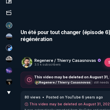
Science, history & spirituality
Culture, media & entertainment
Réinformation sur le monde
Un été pour tout changer (épisode 6) 
régénération
michel lanceur alerte
Chercheur de vérité
Regenere / Thierry Casasnovas
HYM.MEDIA
3.5 k subscribers
Devoir de Mémoire
This video may be deleted on August 31,
still needs
Regenere / Thierry Casasnovas
Infos et vérité
▼
View More
80 views
Posted on YouTube 6 years ago
This video may be deleted on August 31, 20
It was automatically imported from YouTube and replica