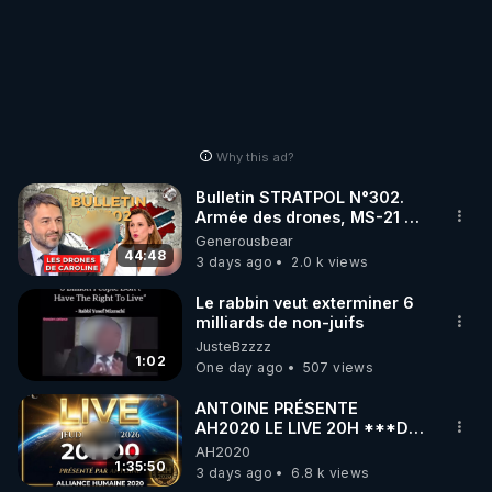
Why this ad?
Bulletin STRATPOL N°302.
Armée des drones, MS-21 en
série, missiles coréens.
Generousbear
07.08.2026.
44:48
3 days ago
2.0 k views
Le rabbin veut exterminer 6
milliards de non-juifs
JusteBzzzz
1:02
One day ago
507 views
ANTOINE PRÉSENTE
AH2020 LE LIVE 20H ***DU
06/08/2026***
AH2020
1:35:50
3 days ago
6.8 k views