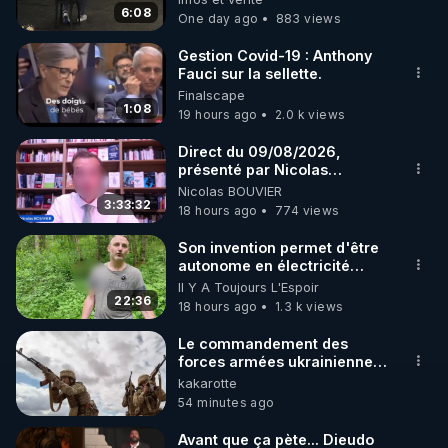
https://www.youtube.com/@bestofcomputer
6:08
One day ago
883 views
Gestion Covid-19 : Anthony
Fauci sur la sellette.
https://vk.com/bestofcomputer
Finalscape
1:08
19 hours ago
2.0 k views
https://odysee.com/@Bestofcomputer:1
Direct du 09/08/2026,
présenté par Nicolas
BOUVIER
Nicolas BOUVIER
3:33:32
18 hours ago
774 views
https://twitter.com/bestofcomputer
Son invention permet d'être
autonome en électricité
avec un simple ruisseau
Il Y A Toujours L'Espoir
https://www.facebook.com/bestofcomputer
22:36
18 hours ago
1.3 k views
Le commandement des
forces armées ukrainiennes
https://rumble.com/bestofcomputer
a ordonné l'élimination des
kakarotte
mercenaires qui étaient
54 minutes ago
encerclés Le
commandement des forces
https://t.me/bestofcomputerlive
Avant que ça pète... Dieudo