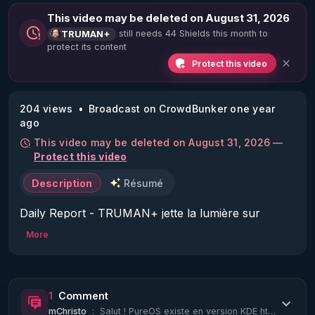
This video may be deleted on August 31, 2026
still needs 44 Shields this month to
TRUMAN+
protect its content
Protect this video
204 views
Broadcast on CrowdBunker one year
ago
This video may be deleted on August 31, 2026 —
Protect this video
Description
Résumé
Daily Report - TRUMAN+ jette la lumière sur 
l'ombre de l'Agence Intelligente de Ciblage & Co :

More
Un reportage journalier sur les tortures que je 
subis, lors de mon ciblage, au jour le jour, à 
1
Comment
chaque nuit que je ne peux pas dormir, et à chaque 
mChristo
:
Salut ! PureOS existe en version KDE https://pureos.net/download/ Pour ton ban d...
fois que je suis attaqué à mort.
