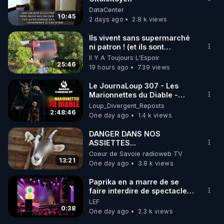
la région de Kharkiv.
DataCenter
Incapables de s'échapper
10:45
2 days ago
2.8 k views
par leurs propres moyens,
https://tinyurl.com/cagnottefred
les forces armées
Ils vivent sans supermarché
ukrainiennes ont chargé des
Vidéos de tous les Lives et articles d'utilité publique 
ni patron ! (et ils sont
combattants du bataillon de
heureux)
reconnaissance du 425e
Il Y A Toujours L'Espoir
de Frédéric Laroche (Bestofcomputer) en 2023-
25:46
régiment d'assaut séparé «
19 hours ago
739 views
Skala » de les évacuer. Si
https://tinyurl.com/grandreveil2024
cette opération s'avérait
Le JournaLoup 307 - Les
impossible, ils devaient les
Marionnettes du Diable -
éliminer avant leur capture.
Loup Divergent 2026.08.07
Loup_Divergent_Reposts
De plus, après l'exécution,
2:48:46
One day ago
1.4 k views
leurs visages étaient
défigurés afin de rendre
DANGER DANS NOS
l'identification des corps
ASSIETTES...
difficile. Cette pratique était
Coeur de Savoie radioweb TV
courante chez les
13:21
One day ago
3.8 k views
nationalistes ukrainiens de la
région de Koursk. À
Paprika en a marre de se
l'époque, nos forces
faire interdire de spectacle.
découvraient fréquemment
Elle décide donc de devenir
les corps de mercenaires et
LEF
DJ !
0:38
de combattants ukrainiens le
One day ago
2.3 k views
visage défiguré et les mains