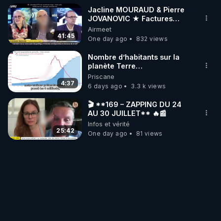
Jacline MOURAUD & Pierre
JOVANOVIC ★ Factures
Impayées : Où Est Passé Le
Airmeet
Pognon ?
41:45
One day ago
832 views
Nombre d’habitants sur la
planète Terre…
Priscane
4:37
6 days ago
3.3 k views
🎬 **169 – ZAPPING DU 24
AU 30 JUILLET** 🔥📰
Infos et vérité
25:42
One day ago
81 views