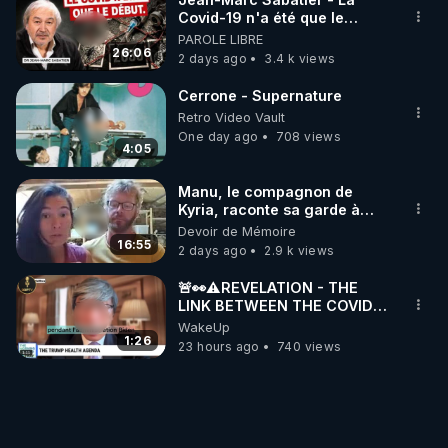
Covid-19 n'a été que le
début - L'ARNm & l'ARNm-aa
PAROLE LIBRE
jusqu où auront-t-il ?
26:06
2 days ago
3.4 k views
Cerrone - Supernature
Retro Video Vault
One day ago
708 views
4:05
Manu, le compagnon de
Kyria, raconte sa garde à
vue musclée. PARTAGEZ!
Devoir de Mémoire
16:55
2 days ago
2.9 k views
🚨👀⚠️REVELATION - THE
LINK BETWEEN THE COVID
VACCINE AND CANCER -LIEN
WakeUp
VACCIN COVID ET CANCER
1:26
23 hours ago
740 views